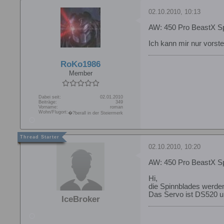
02.10.2010, 10:13
AW: 450 Pro BeastX S
Ich kann mir nur vorste
RoKo1986
Member
Dabei seit:
02.01.2010
Beiträge:
349
Vorname:
roman
Wohn/Flugort:
�?berall in der Steiermerk
02.10.2010, 10:20
AW: 450 Pro BeastX S
Hi,
die Spinnblades werden
Das Servo ist DS520 un
IceBroker