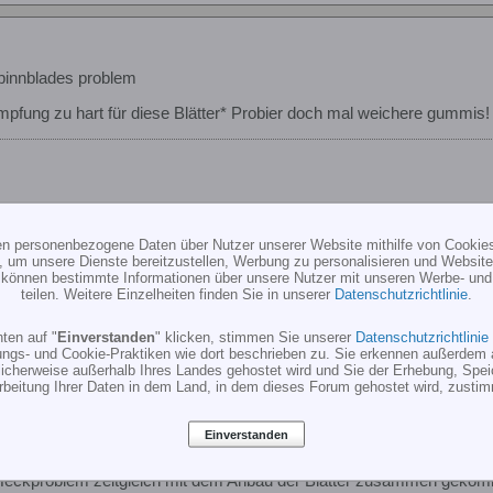
pinnblades problem
tdämpfung zu hart für diese Blätter* Probier doch mal weichere gummis!
ten personenbezogene Daten über Nutzer unserer Website mithilfe von Cookie
, um unsere Dienste bereitzustellen, Werbung zu personalisieren und Websitea
r können bestimmte Informationen über unsere Nutzer mit unseren Werbe- und
teilen. Weitere Einzelheiten finden Sie in unserer
Datenschutzrichtlinie
.
ten auf "
Einverstanden
" klicken, stimmen Sie unserer
Datenschutzrichtlinie
ungs- und Cookie-Praktiken wie dort beschrieben zu. Sie erkennen außerdem 
cherweise außerhalb Ihres Landes gehostet wird und Sie der Erhebung, Spe
pinnblades problem
rbeitung Ihrer Daten in dem Land, in dem dieses Forum gehostet wird, zusti
 alten Blätter wieder drauf packst ?
Einverstanden
ht vorstellen das es von den Blättern kommt.
 Heckproblem zeitgleich mit dem Anbau der Blätter zusammen gekom