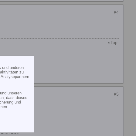
#4
Top
s und anderen
ktivitäten zu
 Analysepartnern
und unseren
#5
an, dass dieses
icherung und
mmen.
men sein.