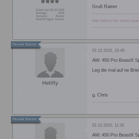
Gruß Rainer
Dabei seit:
26.02.2009
Beiträge:
1929
Vorname:
Rainer
Wohn/Flugort:
Kamen
Hier bohren für einen neu
02.10.2010, 10:40
AW: 450 Pro BeastX S
Leg die mal auf ne Bri
Helifly
g. Chris
02.10.2010, 11:26
AW: 450 Pro BeastX S