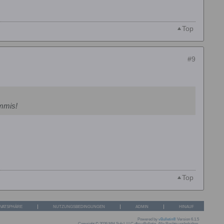
Top
#9
ummis!
Top
IVATSPHÄRE
NUTZUNGSBEDINGUNGEN
ADMIN
HINAUF
Powered by
vBulletin®
Version 6.1.5
Copyright © 2026 MH Sub I, LLC dba vBulletin. Alle Rechte vorbehalten.