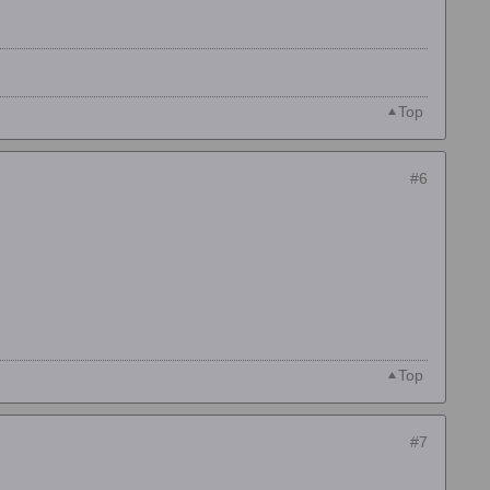
Top
#6
Top
#7