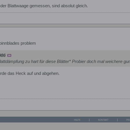
 der Blattwaage gemessen, sind absolut gleich.
pinnblades problem
986
e blattdämpfung zu hart für diese Blätter* Probier doch mal weichere g
ürde das Heck auf und abgehen.
HILFE
KONTAKT
PR