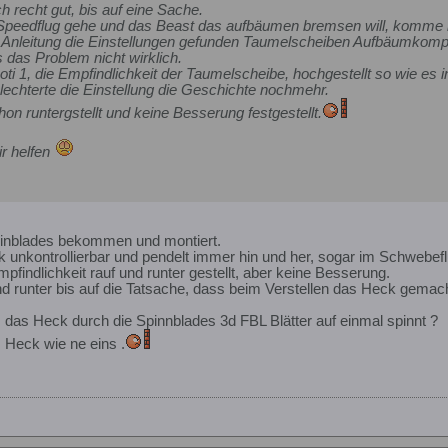
ch recht gut, bis auf eine Sache.
Speedflug gehe und das Beast das aufbäumen bremsen will, komme ich
 Anleitung die Einstellungen gefunden Taumelscheiben Aufbäumkompe
 das Problem nicht wirklich.
i 1, die Empfindlichkeit der Taumelscheibe, hochgestellt so wie es in
lechterte die Einstellung die Geschichte nochmehr.
n runtergstellt und keine Besserung festgestellt.
ir helfen
inblades bekommen und montiert.
ck unkontrollierbar und pendelt immer hin und her, sogar im Schwebefl
findlichkeit rauf und runter gestellt, aber keine Besserung.
d runter bis auf die Tatsache, dass beim Verstellen das Heck gemacht 
 das Heck durch die Spinnblades 3d FBL Blätter auf einmal spinnt ?
 Heck wie ne eins .