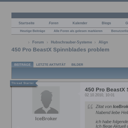
Startseite
Foren
Kalender
Blogs
G
Heutige Beiträge
Alle Foren als gelesen markieren
Benutzerli
Forum
Hubschrauber-Systeme
Align
450 Pro BeastX Spinnblades problem
BEITRÄGE
LETZTE AKTIVITÄT
BILDER
450 Pro BeastX
02.10.2010, 10:01
Zitat von
IceBrok
Nabend liebe Hel
IceBroker
ich habe folgend
Ich fliege Aktuell