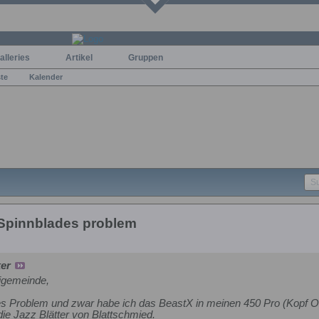
alleries
Artikel
Gruppen
ste
Kalender
 Spinnblades problem
er
igemeinde,
es Problem und zwar habe ich das BeastX in meinen 450 Pro (Kopf Ori
 die Jazz Blätter von Blattschmied.