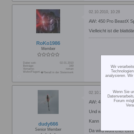
02.10.2010, 10:28
AW: 450 Pro BeastX S
Vielleicht ist die blat
RoKo1986
Member
Dabei seit:
02.01.2010
Beiträge:
349
Wir verarbei
Vorname:
roman
Technologien
Wohn/Flugort:
�?berall in der Steiermerk
analysieren. Wi
Wenn Sie un
02.10.2010, 10:32
Datenverarbeit
Forum mögli
AW: 450 Pro BeastX S
Vera
Und was ist wenn du die
Kann mir irgendwie nic
dudy666
Senior Member
Da wird wohl eher ein