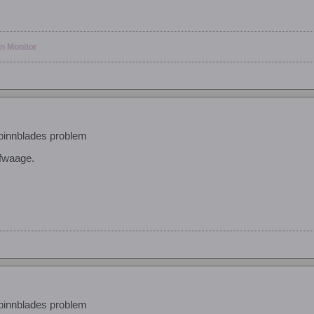
en Monitor
pinnblades problem
efwaage.
pinnblades problem