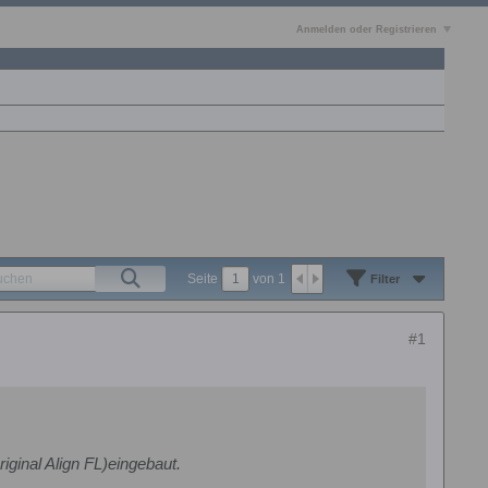
Anmelden oder Registrieren
Seite
von
1
Filter
#1
ginal Align FL)eingebaut.