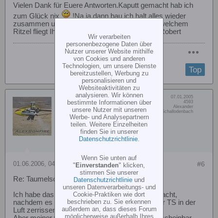
Vielen Dank für Euere Antworten.Kaputt gemacht hab ich
zum Glück nix
!Na ja,dann bau ich halt alles wieder
zusammen und hoffe,daß alles heile bleibt.Mit welchem
Ritzel fliegt Ihr denn eigentlich so rum?Grüße, Robert
Wir verarbeiten
personenbezogene Daten über
Nutzer unserer Website mithilfe
von Cookies und anderen
Technologien, um unsere Dienste
Top
bereitzustellen, Werbung zu
personalisieren und
Websiteaktivitäten zu
analysieren. Wir können
Dabei seit:
07.01.2005
AlexBonfire
bestimmte Informationen über
Beiträge:
4593
Vorname:
Alexander
unsere Nutzer mit unseren
Senior Member
Wohn/Flugort:
Schallodenbach
Werbe- und Analysepartnern
teilen. Weitere Einzelheiten
finden Sie in unserer
Datenschutzrichtlinie
.
Wenn Sie unten auf
01.06.2006, 04:41
#6
"
Einverstanden
" klicken,
stimmen Sie unserer
Re: Taumelscheibe T Rex
Datenschutzrichtlinie
und
unseren Datenverarbeitungs- und
Cookie-Praktiken wie dort
Ich habe das selbe Prozedere an meinem gemacht,
beschrieben zu. Sie erkennen
nachdem es den T-Rex vom Kumpel wegen der TS in der
außerdem an, dass dieses Forum
Luft zerrissen hat.
möglicherweise außerhalb Ihres