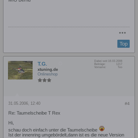
MfG Bernd
Top
Dabei seit:
16.03.2006
T.G.
Beiträge:
1217
Vorname:
Teo
xtuning.de
Onlineshop
31.05.2006, 12:40
#4
Re: Taumelscheibe T Rex
Hi,
schau doch einfach unter die Taumelscheibe
Ist der innenring umgebördelt,dann ist es die neue Version