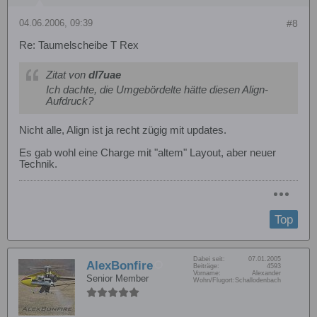
04.06.2006, 09:39
#8
Re: Taumelscheibe T Rex
Zitat von
dl7uae
Ich dachte, die Umgebördelte hätte diesen Align-
Aufdruck?
Nicht alle, Align ist ja recht zügig mit updates.
Es gab wohl eine Charge mit "altem" Layout, aber neuer
Technik.
Top
Dabei seit:
07.01.2005
AlexBonfire
Beiträge:
4593
Vorname:
Alexander
Senior Member
Wohn/Flugort:
Schallodenbach