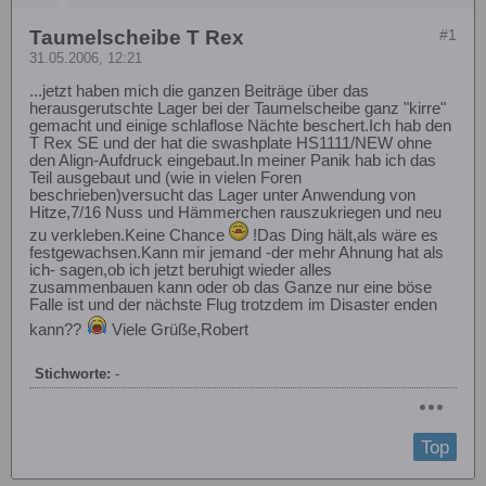
Taumelscheibe T Rex
#1
31.05.2006, 12:21
...jetzt haben mich die ganzen Beiträge über das
herausgerutschte Lager bei der Taumelscheibe ganz "kirre"
gemacht und einige schlaflose Nächte beschert.Ich hab den
T Rex SE und der hat die swashplate HS1111/NEW ohne
den Align-Aufdruck eingebaut.In meiner Panik hab ich das
Teil ausgebaut und (wie in vielen Foren
beschrieben)versucht das Lager unter Anwendung von
Hitze,7/16 Nuss und Hämmerchen rauszukriegen und neu
zu verkleben.Keine Chance
!Das Ding hält,als wäre es
festgewachsen.Kann mir jemand -der mehr Ahnung hat als
ich- sagen,ob ich jetzt beruhigt wieder alles
zusammenbauen kann oder ob das Ganze nur eine böse
Falle ist und der nächste Flug trotzdem im Disaster enden
kann??
Viele Grüße,Robert
Stichworte:
-
Top