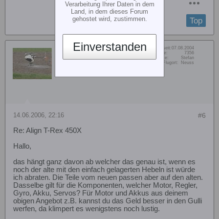
Verarbeitung Ihrer Daten in dem
Land, in dem dieses Forum
gehostet wird, zustimmen.
Top
Einverstanden
Dabei seit:
07.08.2004
noch ein Stefan
Beiträge:
7356
Vorname:
Stefan
Senior Member
Wohn/Flugort:
Neuss
14.06.2006, 22:16
#6
Re: Align T-Rex 450X
Hallo,
das hängt ganz davon ab welcher das genau ist, wenn es
noch der alte mit den einfach gelagerten Hebeln ist würde
ich abraten. Die Teile vom neuen passen aber auf den alten.
Dasselbe gilt für die Komponenten, welcher Motor, Regler,
Gyro, Akku, Servos? Für Motor und Akkus aus deinem
obigen Angebot z.B. kannst du das Geld besser in den Gulli
werfen, da klimpert es wenigstens noch lustig.