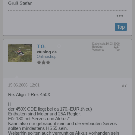
Gruß Stefan
Top
Dabei seit:
16.03.2006
T.G.
Beiträge:
1217
Vorname:
Teo
xtuning.de
Onlineshop
15.06.2006, 12:01
#7
Re: Align T-Rex 450X
Hi,
der 450X CDE liegt bei ca 170,-EUR.(Neu)
Enthalten sind Motor und 25A Regler.
Für 180 mit Servos und Akkus*
Kann also nur gebraucht sein und die verbauten Servos
sollten mindestens HS55 sein.
Weiterhin sollten auch vernünftige Akkus vorhanden sein