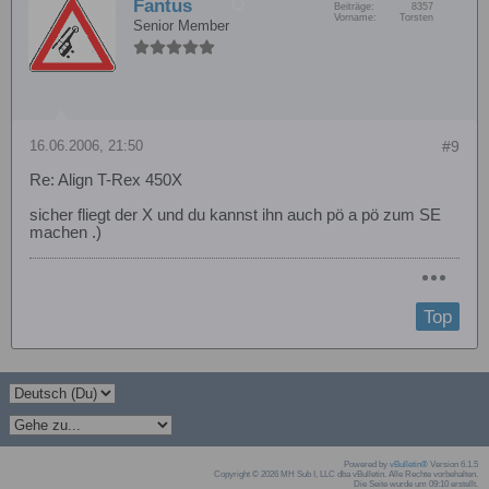
Fantus
Beiträge:
8357
Vorname:
Torsten
Senior Member
16.06.2006, 21:50
#9
Re: Align T-Rex 450X
sicher fliegt der X und du kannst ihn auch pö a pö zum SE
machen .)
Top
Powered by
vBulletin®
Version 6.1.5
Copyright © 2026 MH Sub I, LLC dba vBulletin. Alle Rechte vorbehalten.
Die Seite wurde um 09:10 erstellt.