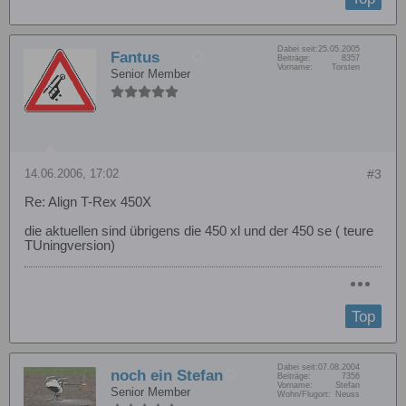
Dabei seit:
25.05.2005
Fantus
Beiträge:
8357
Vorname:
Torsten
Senior Member
14.06.2006, 17:02
#3
Re: Align T-Rex 450X
die aktuellen sind übrigens die 450 xl und der 450 se ( teure
TUningversion)
Top
Dabei seit:
07.08.2004
noch ein Stefan
Beiträge:
7356
Vorname:
Stefan
Senior Member
Wohn/Flugort:
Neuss