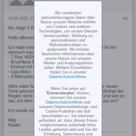
Wir verarbeiten
personenbezogene Daten über
14.06.2006, 21:06
#5
Nutzer unserer Website mithilfe
von Cookies und anderen
Re: Align T-Rex 450X
Technologien, um unsere Dienste
bereitzustellen, Werbung zu
Hallo allerseits,
personalisieren und
Websiteaktivitäten zu
Ich hätte eine sehr verlokendes Angebot, würdet ihr ihn
analysieren. Wir können
dennoch kaufen? Für 180 Euros:
bestimmte Informationen über
- T-Rex 450X
unsere Nutzer mit unseren
- Brushless Motor+Regler
Werbe- und Analysepartnern
- Kreisel mit Heading Lock
teilen. Weitere Einzelheiten
- Lipo Akku
finden Sie in unserer
Datenschutzrichtlinie
.
- 4 Mikroservos
Alles wäre fabrikneu. Würden Ersatzteile von der neuen
Wenn Sie unten auf
Serie passen? Und wie ist das mit dem Motor? Verfügt der
"
Einverstanden
" klicken,
Regler nicht über einen Drezahlregel-Funktion? Und wie ist
stimmen Sie unserer
das mit dem Akku zu verstehen bricht er unter Last ein?
Datenschutzrichtlinie
und
unseren Datenverarbeitungs- und
Ich würde mich auf eure Beiträge freuen.
Cookie-Praktiken wie dort
beschrieben zu. Sie erkennen
außerdem an, dass dieses Forum
Mfg
möglicherweise außerhalb Ihres
Martin
Landes gehostet wird und Sie der
Erhebung, Speicherung und