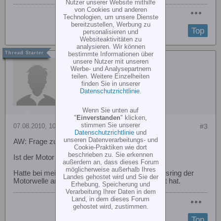
Nutzer unserer Website mithilfe
von Cookies und anderen
Technologien, um unsere Dienste
bereitzustellen, Werbung zu
Top
personalisieren und
Websiteaktivitäten zu
analysieren. Wir können
bestimmte Informationen über
unsere Nutzer mit unseren
Michael S.
Werbe- und Analysepartnern
teilen. Weitere Einzelheiten
finden Sie in unserer
Datenschutzrichtlinie
.
Wenn Sie unten auf
"
Einverstanden
" klicken,
stimmen Sie unserer
07.08.2010, 10:46
#3
Datenschutzrichtlinie
und
unseren Datenverarbeitungs- und
AW: Frage zu Scorpion HK4035-560KV V2
Cookie-Praktiken wie dort
beschrieben zu. Sie erkennen
Ist der Motor schon eingebaut*?
außerdem an, dass dieses Forum
möglicherweise außerhalb Ihres
Hatte bei meim das Problem das der Sicherungsring der
Landes gehostet wird und Sie der
Motorwelle an der Motorplatte vom Heli gestreift hat.
Erhebung, Speicherung und
Verarbeitung Ihrer Daten in dem
Land, in dem dieses Forum
gehostet wird, zustimmen.
Top