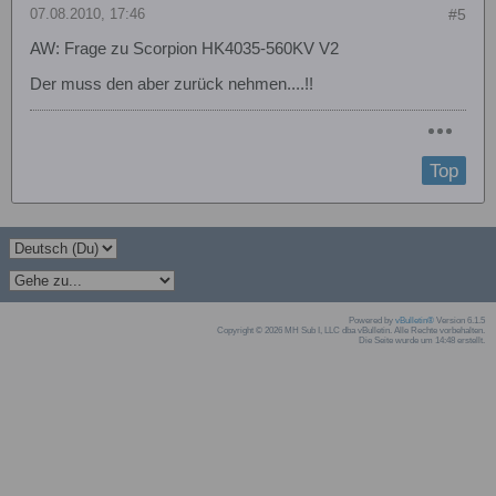
07.08.2010, 17:46
#5
AW: Frage zu Scorpion HK4035-560KV V2
Der muss den aber zurück nehmen....!!
Top
Powered by
vBulletin®
Version 6.1.5
Copyright © 2026 MH Sub I, LLC dba vBulletin. Alle Rechte vorbehalten.
Die Seite wurde um 14:48 erstellt.