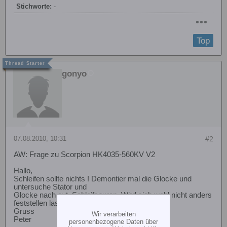
Stichworte:
-
Top
gonyo
07.08.2010, 10:31
#2
AW: Frage zu Scorpion HK4035-560KV V2
Hallo,
Schleifen sollte nichts ! Demontier mal die Glocke und
untersuche Stator und
Glocke nach evt. Schleifspuren. Wird sich wohl nicht anders
feststellen lassen.
Gruss
Wir verarbeiten
Peter
personenbezogene Daten über