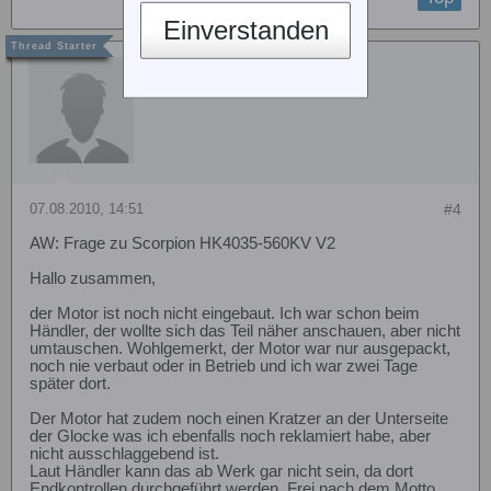
Einverstanden
tulip
07.08.2010, 14:51
#4
AW: Frage zu Scorpion HK4035-560KV V2
Hallo zusammen,
der Motor ist noch nicht eingebaut. Ich war schon beim
Händler, der wollte sich das Teil näher anschauen, aber nicht
umtauschen. Wohlgemerkt, der Motor war nur ausgepackt,
noch nie verbaut oder in Betrieb und ich war zwei Tage
später dort.
Der Motor hat zudem noch einen Kratzer an der Unterseite
der Glocke was ich ebenfalls noch reklamiert habe, aber
nicht ausschlaggebend ist.
Laut Händler kann das ab Werk gar nicht sein, da dort
Endkontrollen durchgeführt werden. Frei nach dem Motto,