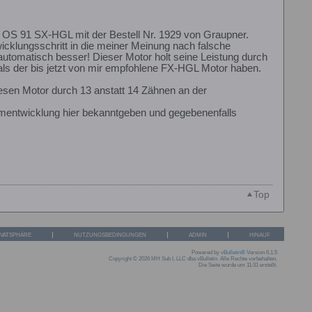
en OS 91 SX-HGL mit der Bestell Nr. 1929 von Graupner.
wicklungsschritt in die meiner Meinung nach falsche
utomatisch besser! Dieser Motor holt seine Leistung durch
ls der bis jetzt von mir empfohlene FX-HGL Motor haben.
diesen Motor durch 13 anstatt 14 Zähnen an der
rmentwicklung hier bekanntgeben und gegebenenfalls
Top
IVATSPHÄRE
NUTZUNGSBEDINGUNGEN
ADMIN
HINAUF
Powered by
vBulletin®
Version 6.1.5
Copyright © 2026 MH Sub I, LLC dba vBulletin. Alle Rechte vorbehalten.
Die Seite wurde um 11:31 erstellt.