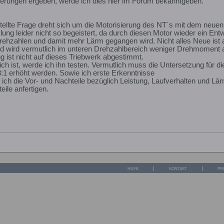
erungen ergeben, werde ich dies hier im Forum bekanntgeben.
stellte Frage dreht sich um die Motorisierung des NT´s mit dem neu
lung leider nicht so begeistert, da durch diesen Motor wieder ein Ent
ehzahlen und damit mehr Lärm gegangen wird. Nicht alles Neue ist a
d wird vermutlich im unteren Drehzahlbereich weniger Drehmoment a
g ist nicht auf dieses Triebwerk abgestimmt.
ich ist, werde ich ihn testen. Vermutlich muss die Untersetzung für 
3:1 erhöht werden. Sowie ich erste Erkenntnisse
ch die Vor- und Nachteile bezüglich Leistung, Laufverhalten und Lä
ile anfertigen.
HILFE
KONTAKT
PR