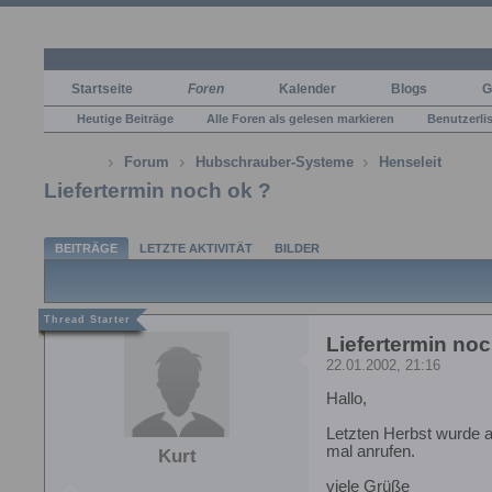
Startseite
Foren
Kalender
Blogs
G
Heutige Beiträge
Alle Foren als gelesen markieren
Benutzerli
Forum
Hubschrauber-Systeme
Henseleit
Liefertermin noch ok ?
BEITRÄGE
LETZTE AKTIVITÄT
BILDER
Liefertermin noc
22.01.2002, 21:16
Hallo,
Letzten Herbst wurde a
mal anrufen.
Kurt
viele Grüße