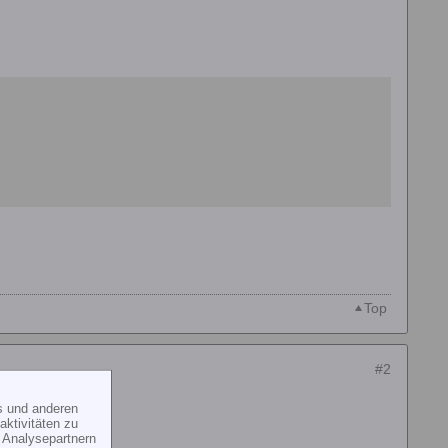
Top
#2
s und anderen
ktivitäten zu
 Analysepartnern