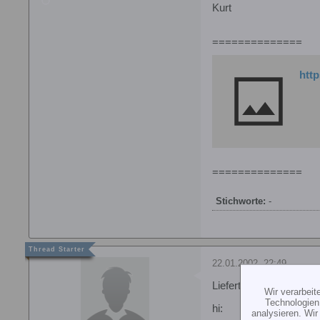
Kurt
==============
http
==============
Stichworte:
-
22.01.2002, 22:49
Liefertermin noch ok ?
Wir verarbei
Technologien
hi:
analysieren. Wi