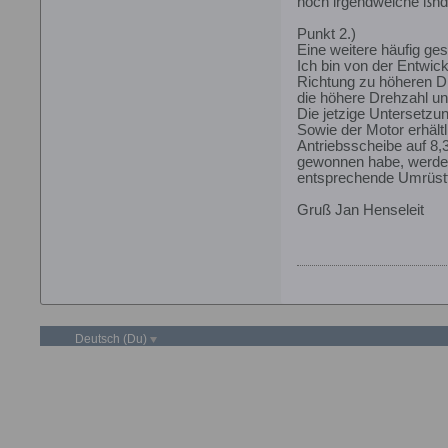
noch irgendwelche ßnd
Punkt 2.)
Eine weitere häufig ge
Ich bin von der Entwick
Richtung zu höheren Dr
die höhere Drehzahl un
Die jetzige Untersetzun
Sowie der Motor erhältl
Antriebsscheibe auf 8,
gewonnen habe, werde i
entsprechende Umrüstte
Gruß Jan Henseleit
Deutsch (Du)