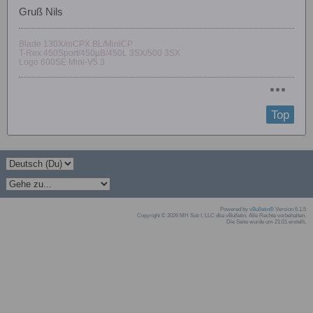
Gruß Nils
Blade 130X/mCPX BL/MiniCP
T-Rex:450Sport/450µB/450L 3SX/500 3SX
Logo 600SE Mini-V5.3
Top
Powered by
vBulletin®
Version 6.1.5
Copyright © 2026 MH Sub I, LLC dba vBulletin. Alle Rechte vorbehalten.
Die Seite wurde um 21:01 erstellt.