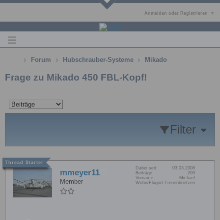
Anmelden oder Registrieren
Forum
Hubschrauber-Systeme
Mikado
Frage zu Mikado 450 FBL-Kopf!
Filter
Dabei seit:
03.03.2008
mmeyer11
Beiträge:
209
Vorname:
Michael
Member
Wohn/Flugort:
Treuenbrietzen