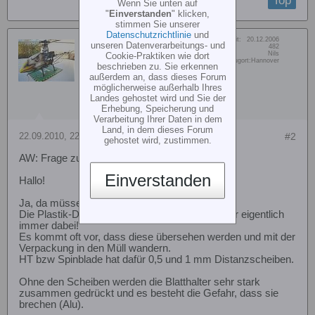
Top
Wenn Sie unten auf
"
Einverstanden
" klicken,
stimmen Sie unserer
Datenschutzrichtlinie
und
Dabei seit:
20.12.2006
Twinbrother
unseren Datenverarbeitungs- und
Beiträge:
482
Vorname:
Nils
Cookie-Praktiken wie dort
Member
Wohn/Flugort:
Hannover
beschrieben zu. Sie erkennen
außerdem an, dass dieses Forum
möglicherweise außerhalb Ihres
Landes gehostet wird und Sie der
Erhebung, Speicherung und
Verarbeitung Ihrer Daten in dem
Land, in dem dieses Forum
22.09.2010, 22:58
#2
gehostet wird, zustimmen.
AW: Frage zu Mikado 450 FBL-Kopf!
Einverstanden
Hallo!
Ja, da müssen welche zwischen!
Die Plastik-Distanzscheiben sind bei den Blätter eigentlich
immer dabei!
Es kommt oft vor, dass diese übersehen werden und mit der
Verpackung in den Müll wandern.
HT bzw Spinblade hat dafür 0,5 und 1 mm Distanzscheiben.
Ohne den Scheiben werden die Blatthalter sehr stark
zusammen gedrückt und es besteht die Gefahr, dass sie
brechen (Alu).