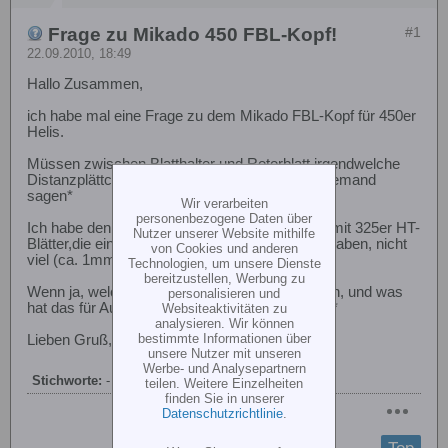
Frage zu Mikado 450 FBL-Kopf!
#1
22.09.2010, 18:49
Hallo Zusammen,
ich habe mal eine Frage zu dem Mikado FBL-Kopf für 450er
Helis.
Müssen zwischen Blatthalter und Rotorblatt irgendwelche
Distanzplättchen gelegt werden, kann mir das jemand
sagen*
Wir verarbeiten
personenbezogene Daten über
Ich habe den besagten Alukopf in Kombination mit 325er HT-
Nutzer unserer Website mithilfe
Blätter,die ein wenig Luft nach oben und unten haben, nicht
von Cookies und anderen
viel (ca. 1mm), aber dennoch ist Spiel da!!!
Technologien, um unsere Dienste
bereitzustellen, Werbung zu
Wenn ja, welche Plättchen muss ich da nehmen, und was
personalisieren und
hat das für Auswirkungen, wenn ich ohne fliege*
Websiteaktivitäten zu
analysieren. Wir können
bestimmte Informationen über
Lieben Gruß, Micha!
unsere Nutzer mit unseren
Werbe- und Analysepartnern
Stichworte:
-
teilen. Weitere Einzelheiten
finden Sie in unserer
Datenschutzrichtlinie
.