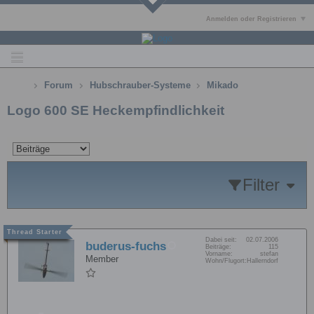
Anmelden oder Registrieren
Forum
Hubschrauber-Systeme
Mikado
Logo 600 SE Heckempfindlichkeit
Filter
Dabei seit:
02.07.2006
buderus-fuchs
Beiträge:
115
Vorname:
stefan
Member
Wohn/Flugort:
Hallerndorf