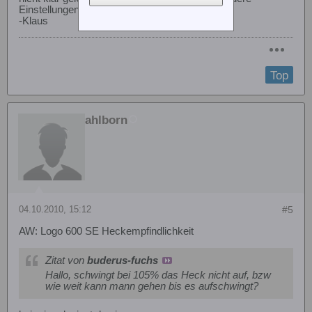
Einstellungen.
-Klaus
Top
ahlborn
04.10.2010, 15:12
#5
AW: Logo 600 SE Heckempfindlichkeit
Zitat von
buderus-fuchs
Hallo, schwingt bei 105% das Heck nicht auf, bzw
wie weit kann mann gehen bis es aufschwingt?