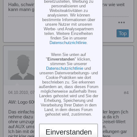
bereitzustellen, Werbung zu
Hallo, schwingt bei 105% das Heck nicht auf, bzw wie weit
personalisieren und
kann mann gehen bis es aufschwingt?
Websiteaktivitäten zu
analysieren. Wir können
bestimmte Informationen über
unsere Nutzer mit unseren
Werbe- und Analysepartnern
Top
teilen. Weitere Einzelheiten
finden Sie in unserer
Datenschutzrichtlinie
.
worldofmaya
Wenn Sie unten auf
"
Einverstanden
" klicken,
stimmen Sie unserer
Datenschutzrichtlinie
und
unseren Datenverarbeitungs- und
Cookie-Praktiken wie dort
beschrieben zu. Sie erkennen
außerdem an, dass dieses Forum
möglicherweise außerhalb Ihres
04.10.2010, 07:43
#4
Landes gehostet wird und Sie der
Erhebung, Speicherung und
AW: Logo 600 SE Heckempfindlichkeit
Verarbeitung Ihrer Daten in dem
Land, in dem dieses Forum
Das einfachste ist den Aux Kanal auf einen Regler legen (ich
gehostet wird, zustimmen.
nehme dazu das Poti an der Seite meiner Futaba da ich
ohne umzugreifen hin komme), im VStabi den Kreisel-Wert
auf AUX umstellen und im Flug einfach einstellen.
Einverstanden
Ich bin mit dem L600 Preset und den Heckeinstellungen gar
nicht klar gekommen, deswegen flieg ich da andere