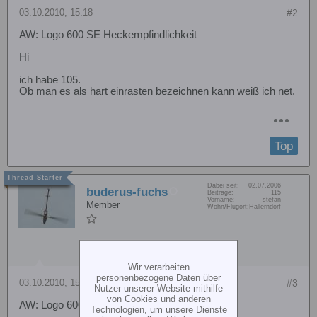
03.10.2010, 15:18
#2
AW: Logo 600 SE Heckempfindlichkeit
Hi
ich habe 105.
Ob man es als hart einrasten bezeichnen kann weiß ich net.
Top
Dabei seit:
02.07.2006
buderus-fuchs
Beiträge:
115
Vorname:
stefan
Member
Wohn/Flugort:
Hallerndorf
Wir verarbeiten
personenbezogene Daten über
03.10.2010, 15:44
#3
Nutzer unserer Website mithilfe
von Cookies und anderen
AW: Logo 600 SE Heckempfindlichkeit
Technologien, um unsere Dienste