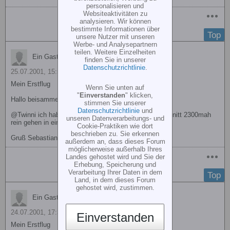
personalisieren und
Websiteaktivitäten zu
analysieren. Wir können
bestimmte Informationen über
Top
unsere Nutzer mit unseren
Werbe- und Analysepartnern
teilen. Weitere Einzelheiten
Ein Gast antwortete
finden Sie in unserer
Datenschutzrichtlinie
.
25.07.2001, 15:57
Mein Erstflug
Wenn Sie unten auf
"
Einverstanden
" klicken,
Hallo beisammen
stimmen Sie unserer
Datenschutzrichtlinie
und
@Twinni ich habe mehrere 2400er packs in die im Schnitt 2300mah
unseren Datenverarbeitungs- und
rein gehen in ein pack gehen sogar nur 2250mah rein.
Cookie-Praktiken wie dort
beschrieben zu. Sie erkennen
Gruß Sebastian
außerdem an, dass dieses Forum
möglicherweise außerhalb Ihres
Landes gehostet wird und Sie der
Erhebung, Speicherung und
Verarbeitung Ihrer Daten in dem
Top
Land, in dem dieses Forum
gehostet wird, zustimmen.
Ein Gast antwortete
24.07.2001, 17:38
Einverstanden
Mein Erstflug