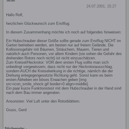
24.07.2001, 15:27
Hallo Rolf,
herzlichen Glückwunsch zum Erstflug.
In diesem Zusammenhang möchte ich noch auf folgendes hinweisen:
Ein Hubschrauber dieser Größe sollte gerade zum Erstflug NICHT im
Garten betrieben werden, am besten nur auf freiem Gelände. Die
Kollisionsgefahr mit Bäumen, Sträuchern, Mauern, Tieren und
natürlich auch Personen, vor allem Kindern (sie sehen die Gefahr des
drehenden Rotors noch nicht) ist nicht einzuschätzen.
Zum Kreisel/Heckrotor: VOR dem ersten Flug sollte man sich
unbedingt vergewissern, dass nicht nur der Heckrotorausschlag,
sondern AUCH die Kreiselwirkung in die richtige, nämlich die der
Drehung entegegengesetzte Richtung geht. Sonst kann es beim
ersten Abheben ein böses Erwachen geben [img
src=icon_smile_shock.gif border=0 align=middle].
Ein paar kurze Funktionstest mit dem Hubschrauber in der Hand sind
nach dem Bau immer angeraten.
Ansonsten: Viel Luft unter den Rotorblättern.
Gruss, Gerd
Stichworte:
-