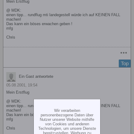
Mein Erstflug
@ MDK:
einen tipp... rundflug mti landegestell würde ich auf KEINEN FALL
machen!
Das kann ein böses erwachen geben !
mfg
Chris
Top
Ein Gast antwortete
05.08.2001, 19:54
Mein Erstflug
@ MDK:
einen tipp... rundflug mti landegestell würde ich auf KEINEN FALL
machen!
Wir verarbeiten
Das kann ein böses erwachen geben !
personenbezogene Daten über
mfg
Nutzer unserer Website mithilfe
von Cookies und anderen
Chris
Technologien, um unsere Dienste
bereitzustellen, Werbung zu