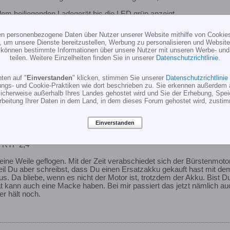
dem beiliegenden Ladegerät bis die LED grün anzeigt.
ten personenbezogene Daten über Nutzer unserer Website mithilfe von Cookie
, um unsere Dienste bereitzustellen, Werbung zu personalisieren und Websitea
r können bestimmte Informationen über unsere Nutzer mit unseren Werbe- und
teilen. Weitere Einzelheiten finden Sie in unserer
Datenschutzrichtlinie
.
ten auf "
Einverstanden
" klicken, stimmen Sie unserer
Datenschutzrichtlinie
ungs- und Cookie-Praktiken wie dort beschrieben zu. Sie erkennen außerdem 
cherweise außerhalb Ihres Landes gehostet wird und Sie der Erhebung, Spe
rbeitung Ihrer Daten in dem Land, in dem dieses Forum gehostet wird, zusti
Einverstanden
r RTF 2,4
 eine Weile geflogen. Mit der Zeit verabschiedet sich der Bürstenm
 Weil Du aber schreibst, dass Du einen Ersatzakku gekauft hast mit d
us. Da bliebe, wenn es nicht der Motor ist, trotzdem der Akku. Bist 
kann auch eine Macke haben. Bei mir passiert das jetzt nämlich au
r hält noch.