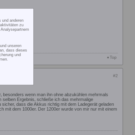
s und anderen
ktivitäten zu
 Analysepartnern
und unseren
an, dass dieses
icherung und
Top
mmen.
#2
otor, besonders wenn man ihn ohne abzukühlen mehrmals
em selben Ergebnis, schließe ich das mehrmalige
Du sicher, dass die Akkus richtig mit dem Ladegerät geladen
ch mit dem 1000er. Der 1200er wurde von mir nur mit einem