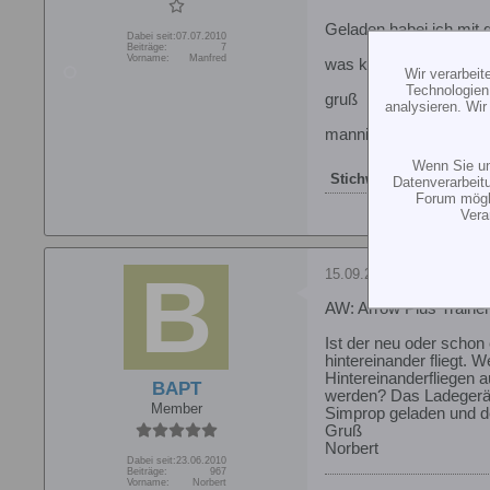
Geladen habei ich mit 
Dabei seit:
07.07.2010
Beiträge:
7
Vorname:
Manfred
was kann das sein?
Wir verarbei
Technologien
gruß
analysieren. Wi
manni01
Wenn Sie un
Stichworte:
-
Datenverarbeit
Forum mögli
Vera
15.09.2010, 19:59
AW: Arrow Plus Traine
Ist der neu oder schon
hintereinander fliegt.
Hintereinanderfliegen a
BAPT
werden? Das Ladegerät 
Member
Simprop geladen und de
Gruß
Norbert
Dabei seit:
23.06.2010
Beiträge:
967
Vorname:
Norbert