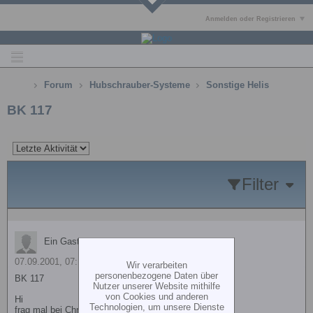
Anmelden oder Registrieren
Forum
Hubschrauber-Systeme
Sonstige Helis
BK 117
Filter
Ein Gast antwortete
07.09.2001, 07:16
Wir verarbeiten
personenbezogene Daten über
BK 117
Nutzer unserer Website mithilfe
von Cookies und anderen
Hi
Technologien, um unsere Dienste
frag mal bei Christian Hieber im