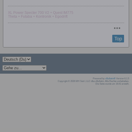
XL Power Specter 700 V2 + Quest IM775
Theta + Futaba + Kontronik + Egodrift
Top
Powered by
vBulletin®
Version 6.1.5
Copyright © 2026 MH Sub I, LLC dba vBulletin. Alle Rechte vorbehalten.
Die Seite wurde um 16:41 erstellt.