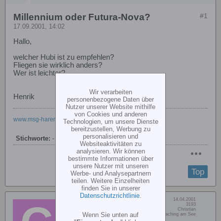
Millennium oder Futura-Nova?
#1
17.09.2001, 14:02
Hallo,
welcher Hubi ist zu empfehlen?
Fliegen sie wirklich anders?
Wer ist leichter?
Wir verarbeiten
Henrik
personenbezogene Daten über
Nutzer unserer Website mithilfe
von Cookies und anderen
www.msg-haren.de
Technologien, um unsere Dienste
bereitzustellen, Werbung zu
personalisieren und
Stichworte:
-
Websiteaktivitäten zu
analysieren. Wir können
bestimmte Informationen über
unsere Nutzer mit unseren
Top
Werbe- und Analysepartnern
teilen. Weitere Einzelheiten
finden Sie in unserer
Datenschutzrichtlinie
.
Dabei seit:
14.04.2001
Christian Rose
Beiträge:
3193
Vorname:
Christian
Senior Member
Wenn Sie unten auf
Wohn/Flugort:
Taching am See