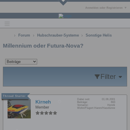
Anmelden oder Registrieren
Forum
Hubschrauber-Systeme
Sonstige Helis
Millennium oder Futura-Nova?
Filter
Dabei seit:
01.06.2001
Kirneh
Beiträge:
693
Vorname:
Henrik
Member
Wohn/Flugort:
Haren/Haselünne