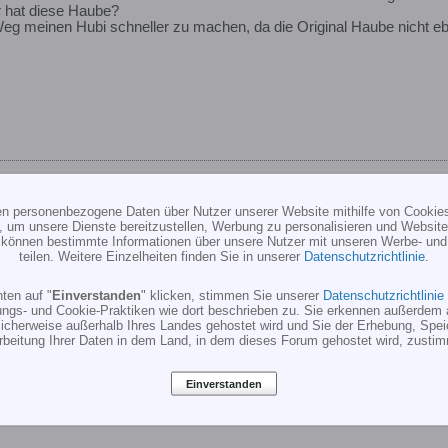
 hat diese Haube?
g meinen Hubi schneller zu machen, da die Original Haube nicht eb
ten personenbezogene Daten über Nutzer unserer Website mithilfe von Cookie
, um unsere Dienste bereitzustellen, Werbung zu personalisieren und Websitea
r können bestimmte Informationen über unsere Nutzer mit unseren Werbe- und
teilen. Weitere Einzelheiten finden Sie in unserer
Datenschutzrichtlinie
.
ten auf "
Einverstanden
" klicken, stimmen Sie unserer
Datenschutzrichtlinie
ungs- und Cookie-Praktiken wie dort beschrieben zu. Sie erkennen außerdem 
cherweise außerhalb Ihres Landes gehostet wird und Sie der Erhebung, Spe
rinzip vergessen, da es ihn bei Robbe in Zukunft nicht mehr geben w
rbeitung Ihrer Daten in dem Land, in dem dieses Forum gehostet wird, zusti
b statt Riemen und war mit div. Alu-Teilen ausgerüstet.
Einverstanden