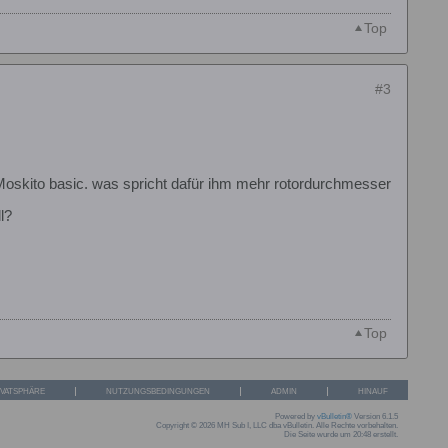
Top
#3
n Moskito basic. was spricht dafür ihm mehr rotordurchmesser
l?
Top
IVATSPHÄRE
NUTZUNGSBEDINGUNGEN
ADMIN
HINAUF
Powered by
vBulletin®
Version 6.1.5
Copyright © 2026 MH Sub I, LLC dba vBulletin. Alle Rechte vorbehalten.
Die Seite wurde um 20:48 erstellt.