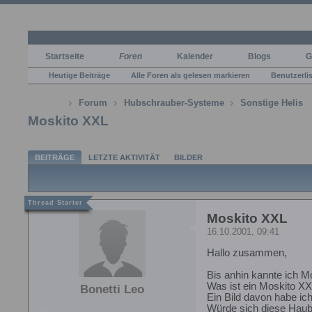
Startseite
Foren
Kalender
Blogs
G
Heutige Beiträge
Alle Foren als gelesen markieren
Benutzerli
Forum
Hubschrauber-Systeme
Sonstige Helis
Moskito XXL
BEITRÄGE
LETZTE AKTIVITÄT
BILDER
Moskito XXL
16.10.2001, 09:41
Hallo zusammen,
Bis anhin kannte ich Mo
Was ist ein Moskito X
Bonetti Leo
Ein Bild davon habe ic
Würde sich diese Haube