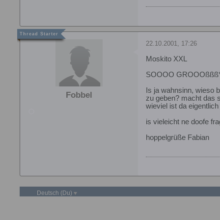
22.10.2001, 17:26
Moskito XXL
SOOOO GROOOßßß
Is ja wahnsinn, wieso 
Fobbel
zu geben? macht das 
wieviel ist da eigentl
is vieleicht ne doofe f
hoppelgrüße Fabian
Deutsch (Du)