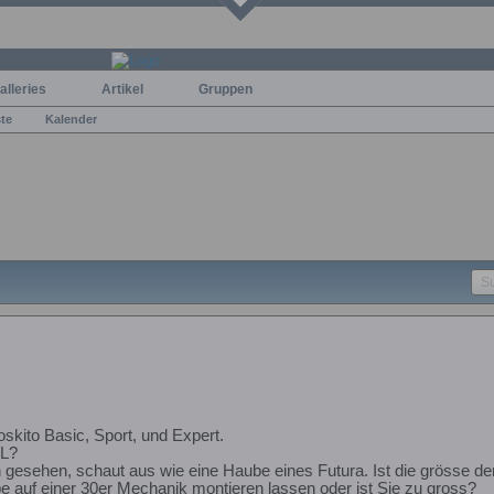
alleries
Artikel
Gruppen
ste
Kalender
skito Basic, Sport, und Expert.
XL?
h gesehen, schaut aus wie eine Haube eines Futura. Ist die grösse d
 auf einer 30er Mechanik montieren lassen oder ist Sie zu gross?