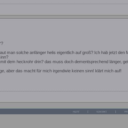
*?
baut man solche anfänger helis eigentlich auf groß? Ich hab jetzt de
sinn?
ich mit dem heckrohr drin? das muss doch dementsprechend länger, gel
rage, aber das macht für mich irgendwie keinen sinn! klärt mich auf!
HILFE
KONTAKT
PR