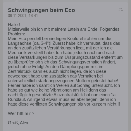
Schwingungen beim Eco
#1
06.11.2001, 18:41
Hallo !
Mittlerweile bin ich mit meinem Latein am Ende! Folgendes
Problem:
Mein Eco pendelt bei niedrigen Kopfdrehzahlen um die
Längsachse (ca. 3-4°)! Zuerst habe ich vermutet, dass das
an den zusätzlichen Verstärkungen liegt, mit der ich die
Mechanik versteift habe. Ich habe jedoch nach und nach
diese Verstärkungen bis zum Ursprungszustand entfernt um
zu überprüfen ob sich das Schwingungsverhalten ändert,
jedoch ohne Erfolg! An den Dämpfungsgummis im
Zentralstück kann es auch nicht liegen, da ich diese
gewechselt habe und zusätzlich das Verhalten bei
unterschiedlich stark angezogenen Muttern getestet habe!
Ferner habe ich sämtlich Wellen auf Schlag untersucht. Ich
habe so gut wie keine Vibrationen am Heli denn das
nachträglich geschlitzte Aluzentralstück hat nun einen 1a
Rundlauf. An irgend etwas muss es aber liegen, denn ich
hatte diese verflixten Schwingungen bis vor kurzem nicht!!!
Wer hilft mir ?
Gruß, Alex