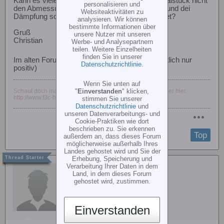
Kann es vieleicht sein das dein Aluminiumzentralstück nicht
personalisieren und
den Abmessungen des Kunstoffteils entspricht und dei
Websiteaktivitäten zu
Dämpfung so nicht im geplanten Bereich arbeitet?
analysieren. Wir können
bestimmte Informationen über
Gruß
unsere Nutzer mit unseren
Christian
Werbe- und Analysepartnern
teilen. Weitere Einzelheiten
finden Sie in unserer
Im alten Forum als KULI aufgefallen
(hoffentlich nur
Datenschutzrichtlinie
.
positiv)
Wenn Sie unten auf
Schaut doch mal vorbei: www.mfc-langenhagen.de [br]oder hier:
"
Einverstanden
" klicken,
http://www.f3c-heli.de
stimmen Sie unserer
Datenschutzrichtlinie
und
unseren Datenverarbeitungs- und
Cookie-Praktiken wie dort
beschrieben zu. Sie erkennen
Top
außerdem an, dass dieses Forum
möglicherweise außerhalb Ihres
Landes gehostet wird und Sie der
Erhebung, Speicherung und
Verarbeitung Ihrer Daten in dem
Gast
Land, in dem dieses Forum
gehostet wird, zustimmen.
Einverstanden