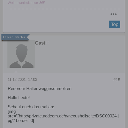
Wettbewerbsklasse
J4F
Top
Gast
11.12.2001, 17:03
#15
Resorohr Halter weggeschmolzen
Hallo Leute!
Schaut euch das mal an:
[img
src=\"http://private.addcom.de/n/nexusheliseite/DSC00024.j
pg\" border=0]