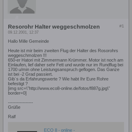
Resorohr Halter weggeschmolzen
#1
09.12.2001, 12:37
Hallo Mille Gemeinde
Heute ist mir beim zweiten Flug der Halter des Rosorohrs
weggeschmolzen !!!
650-er Hatori mit Zimmermann Krümmer. Motor ist noch am
Einlaufen, lief daher sehr Fett und wurde nur im Rundflug bei
1700 u/min ohne Leistungsanspruch geflogen. Das Ganze
ist bei -2 Grad passiert.
Gib´s da Erfahrungswerte ? Wie habt Ihr Eure Rohre
befestigt ?
[img src=\"http://www.eco8-online.de/fotos/f887g.jpg\"
border=0]
-----------------
Grüße
Ralf
ECO 8 - online -