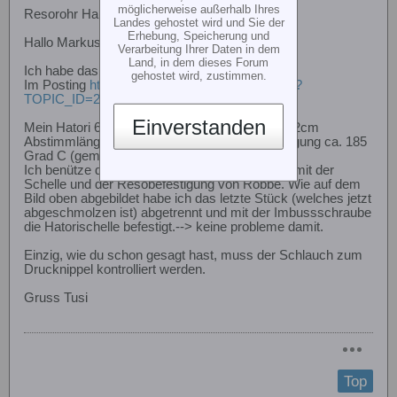
möglicherweise außerhalb Ihres
Resorohr Halter weggeschmolzen
Landes gehostet wird und Sie der
Erhebung, Speicherung und
Hallo Markus
Verarbeitung Ihrer Daten in dem
Land, in dem dieses Forum
Ich habe das gleiche Problem.
gehostet wird, zustimmen.
Im Posting
http://www.rc-heli.de/foren/topic.asp?
TOPIC_ID=2877
schon beschrieben.
Einverstanden
Mein Hatori 650 an einem 60 Webra AAR mit 42cm
Abstimmlänge, hat im Bereich der Resobefestigung ca. 185
Grad C (gemessen) nach dem Flug.
Ich benütze die original Befestigung von Hatori mit der
Schelle und der Resobefestigung von Robbe. Wie auf dem
Bild oben abgebildet habe ich das letzte Stück (welches jetzt
abgeschmolzen ist) abgetrennt und mit der Imbussschraube
die Hatorischelle befestigt.--> keine probleme damit.
Einzig, wie du schon gesagt hast, muss der Schlauch zum
Drucknippel kontrolliert werden.
Gruss Tusi
Top