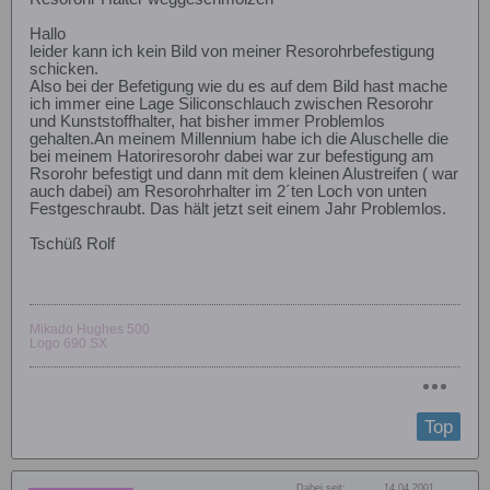
Hallo
leider kann ich kein Bild von meiner Resorohrbefestigung
schicken.
Also bei der Befetigung wie du es auf dem Bild hast mache
ich immer eine Lage Siliconschlauch zwischen Resorohr
und Kunststoffhalter, hat bisher immer Problemlos
gehalten.An meinem Millennium habe ich die Aluschelle die
bei meinem Hatoriresorohr dabei war zur befestigung am
Rsorohr befestigt und dann mit dem kleinen Alustreifen ( war
auch dabei) am Resorohrhalter im 2´ten Loch von unten
Festgeschraubt. Das hält jetzt seit einem Jahr Problemlos.
Tschüß Rolf
Mikado Hughes 500
Logo 690 SX
Top
Dabei seit:
14.04.2001