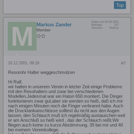
Top
Dabei seit:
04.06.2001
Markus Zander
Beiträge:
227
Vorname:
Markus
Member
10.12.2001, 09:28
#7
Resorohr Halter weggeschmolzen
Hi Ralf,
wir hatten in unserem Verein in letzter Zeit einige Probleme
mit den Resohaltern und zwar bei verschiedenen
Modellen.Jedesmal war ein Hatori 650 montiert. Die Dinger
funktionieren zwar gut,aber sie werden so heiß, daß ich mir
nach einigen Minuten noch die Finger verbrannt habe. Auch
die Drucktankanschlüsse solltest du nicht aus den Augen
lassen, den Schlauch muß ich regelmäßig austauschen weil
er am Anschluß so heiß wird , das der Schlauch reißt.Wir
fliegen auch keine zu kurze Abstimmung. 39 bei mir und 40
bei meinem Vereinkollege.