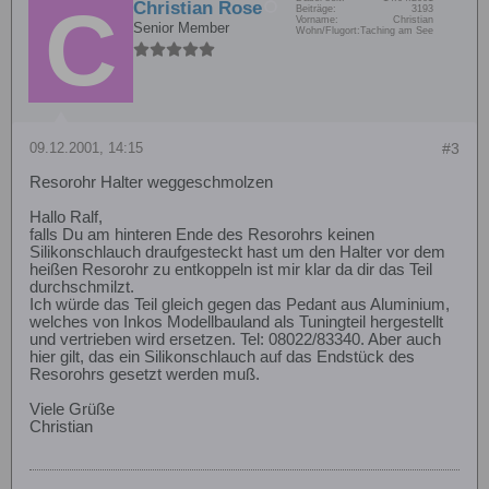
Christian Rose
Beiträge:
3193
Vorname:
Christian
Senior Member
Wohn/Flugort:
Taching am See
09.12.2001, 14:15
#3
Resorohr Halter weggeschmolzen
Hallo Ralf,
falls Du am hinteren Ende des Resorohrs keinen
Silikonschlauch draufgesteckt hast um den Halter vor dem
heißen Resorohr zu entkoppeln ist mir klar da dir das Teil
durchschmilzt.
Ich würde das Teil gleich gegen das Pedant aus Aluminium,
welches von Inkos Modellbauland als Tuningteil hergestellt
und vertrieben wird ersetzen. Tel: 08022/83340. Aber auch
hier gilt, das ein Silikonschlauch auf das Endstück des
Resorohrs gesetzt werden muß.
Viele Grüße
Christian