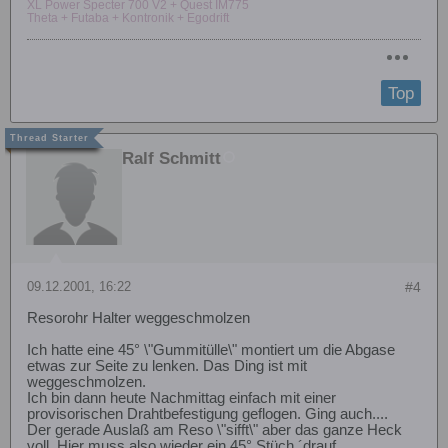
XL Power Specter 700 V2 + Quest IM775
Theta + Futaba + Kontronik + Egodrift
Top
Ralf Schmitt
09.12.2001, 16:22
#4
Resorohr Halter weggeschmolzen
Ich hatte eine 45° \"Gummitülle\" montiert um die Abgase
etwas zur Seite zu lenken. Das Ding ist mit
weggeschmolzen.
Ich bin dann heute Nachmittag einfach mit einer
provisorischen Drahtbefestigung geflogen. Ging auch....
Der gerade Auslaß am Reso \"sifft\" aber das ganze Heck
voll. Hier muss also wieder ein 45° Stüch ´drauf.