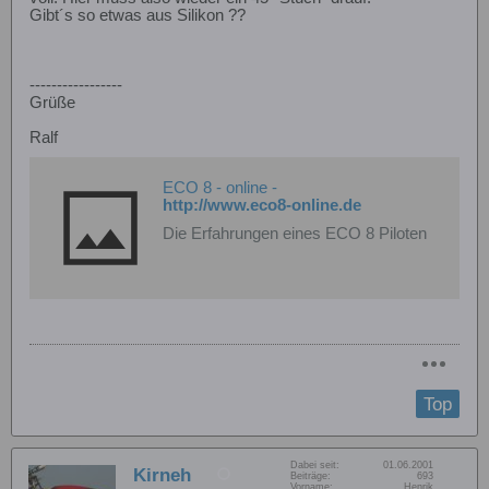
Gibt´s so etwas aus Silikon ??
-----------------
Grüße
Ralf
ECO 8 - online -
http://www.eco8-online.de
Die Erfahrungen eines ECO 8 Piloten
Top
Dabei seit:
01.06.2001
Kirneh
Beiträge:
693
Vorname:
Henrik