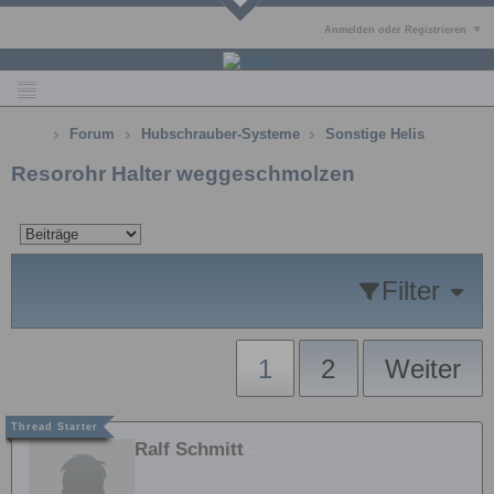
Anmelden oder Registrieren
Forum
Hubschrauber-Systeme
Sonstige Helis
Resorohr Halter weggeschmolzen
Filter
1
2
Weiter
Ralf Schmitt