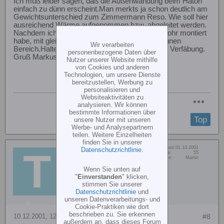
Ich muß leider sagen, daß die Außenwandung beim Hatori
einfach zu dünn erscheint.Man merkts ja schon deutlich am
Gewichtsunterschied zum Zimmermann Reso. Wie soll hier
ausreichend Wärme aufgenommen bzw. abgeleitet werden.
Nachdem ich Versuchweise das Zimmermannrohr montiert
habe, mit gleichen Einstellungen, ist alles im grünen
Wir verarbeiten
Bereich.Halter ohne Probleme, Schläuche ohne Verfäbung.
personenbezogene Daten über
Gruß Markus
Nutzer unserer Website mithilfe
von Cookies und anderen
Technologien, um unsere Dienste
bereitzustellen, Werbung zu
personalisieren und
Websiteaktivitäten zu
analysieren. Wir können
bestimmte Informationen über
Top
unsere Nutzer mit unseren
Werbe- und Analysepartnern
teilen. Weitere Einzelheiten
finden Sie in unserer
Dabei seit:
01.10.2001
Datenschutzrichtlinie
.
Tusi
Beiträge:
55
Vorname:
Martin
Member
Wenn Sie unten auf
"
Einverstanden
" klicken,
stimmen Sie unserer
Datenschutzrichtlinie
und
unseren Datenverarbeitungs- und
Cookie-Praktiken wie dort
beschrieben zu. Sie erkennen
10.12.2001, 12:38
#8
außerdem an, dass dieses Forum