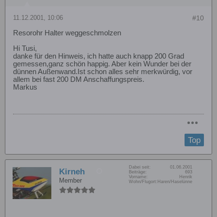
11.12.2001, 10:06
#10
Resorohr Halter weggeschmolzen
Hi Tusi,
danke für den Hinweis, ich hatte auch knapp 200 Grad
gemessen,ganz schön happig. Aber kein Wunder bei der
dünnen Außenwand.Ist schon alles sehr merkwürdig, vor
allem bei fast 200 DM Anschaffungspreis.
Markus
Top
Dabei seit:
01.06.2001
Kirneh
Beiträge:
693
Vorname:
Henrik
Member
Wohn/Flugort:
Haren/Haselünne