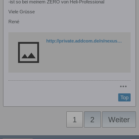
-ist so bei meinem ZERO von Heli-Professional
Viele Grüsse
René
http://private.addcom.de/n/nexusheliseite
Top
1
2
Weiter