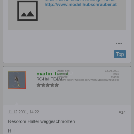
http://www.modellhubschrauber.at
Top
Dabei seit:
12.06.2001
martin_fuerst
Beiträge:
4074
Vorname:
Martin
RC-Heli TEAM
Wohn/Flugort:
Wolkersdorf/Wien/Markgrafneusiedl
11.12.2001, 14:22
#14
Resorohr Halter weggeschmolzen
Hi !