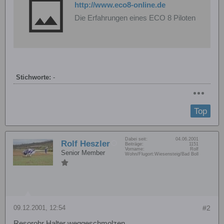
http://www.eco8-online.de
Die Erfahrungen eines ECO 8 Piloten
Stichworte:
-
Top
Dabei seit:
04.06.2001
Rolf Heszler
Beiträge:
1151
Vorname:
Rolf
Senior Member
Wohn/Flugort:
Wiesensteig/Bad Boll
09.12.2001, 12:54
#2
Resorohr Halter weggeschmolzen