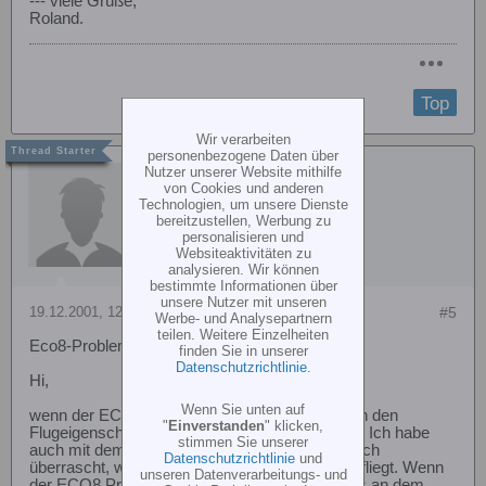
--- viele Grüße,
Roland.
Top
Wir verarbeiten
personenbezogene Daten über
Walker
Nutzer unserer Website mithilfe
von Cookies und anderen
Technologien, um unsere Dienste
bereitzustellen, Werbung zu
personalisieren und
Websiteaktivitäten zu
analysieren. Wir können
bestimmte Informationen über
unsere Nutzer mit unseren
19.12.2001, 12:07
#5
Werbe- und Analysepartnern
teilen. Weitere Einzelheiten
Eco8-Probleme (aber wer hat mit dem keine...)
finden Sie in unserer
Datenschutzrichtlinie
.
Hi,
Wenn Sie unten auf
wenn der ECO8 ordentlich gebaut ist, hat er von den
"
Einverstanden
" klicken,
Flugeigenschaften her eigentlich keine Macken. Ich habe
stimmen Sie unserer
auch mit dem ECO8 angefangen und war wirklich
Datenschutzrichtlinie
und
überrascht, wie gutmütig sich der kleine E-Heli fliegt. Wenn
unseren Datenverarbeitungs- und
der ECO8 Probleme bereitet, liegt das meistens an dem