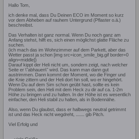
Hallo Tom,
ich denke mal, dass Du Deinen ECO im Moment so kurz
vor dem Abheben auf rauhem Untergrund (Pflaster o.ä.)
beschreibst.
Das Verhalten ist ganz normal. Wenn Du noch ganz am
Anfang stehst, hilft es, sich einen möglichst glatte Fläche zu
suchen.
(ich mach das im Wohnzimmer auf dem Parkett, aber das
Wetter passt ja schon [img src=icon_smile_big.gif border=0
align=middle])
Darauf kippt der Heli nicht um, sondern zeigt, nach welcher
Seite er \"abhauen\" wird. Das kann man dann gut
austrimmen. Dann kommt der Moment, wo die Finger und
die Knie zittern und der Heli dort hin soll, wo er hingehört.
Wenn Du auf dem Sim schon geübt hast, sollte es kein
Problem sein, den Heli mit dem Heck zu dir auf ca. 1-2m
Höhe zu bringen und zu halten. In der Höhe ist es wesentlich
einfacher, den Heli stabil zu halten, als in Bodennähe.
Also, wenn Du glaubst, dass er halbwegs neutral getrimmt
ist und das Heck nicht wegdreht, ....... gib Pitch.
Viel Erfolg und