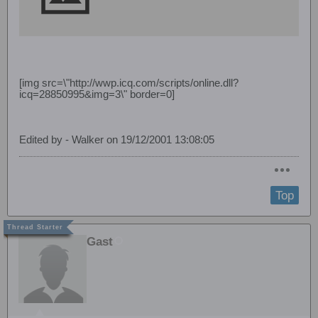
[img src=\"http://wwp.icq.com/scripts/online.dll?
icq=28850995&img=3\" border=0]
Edited by - Walker on 19/12/2001 13:08:05
Top
Gast