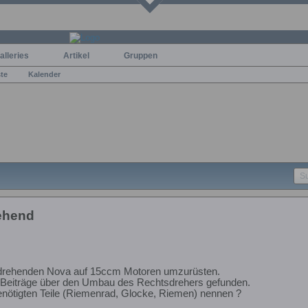
alleries
Artikel
Gruppen
ste
Kalender
ehend
sdrehenden Nova auf 15ccm Motoren umzurüsten.
ur Beiträge über den Umbau des Rechtsdrehers gefunden.
enötigten Teile (Riemenrad, Glocke, Riemen) nennen ?