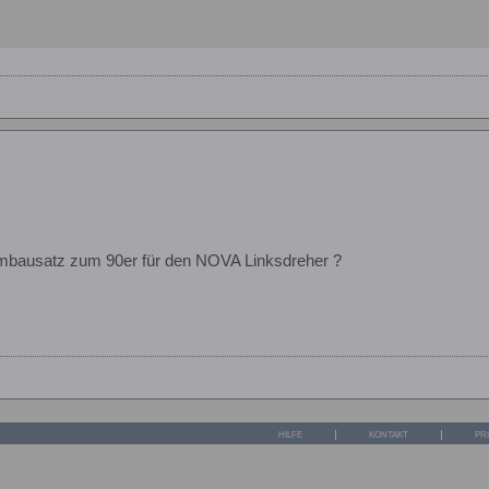
Umbausatz zum 90er für den NOVA Linksdreher ?
HILFE
KONTAKT
PR