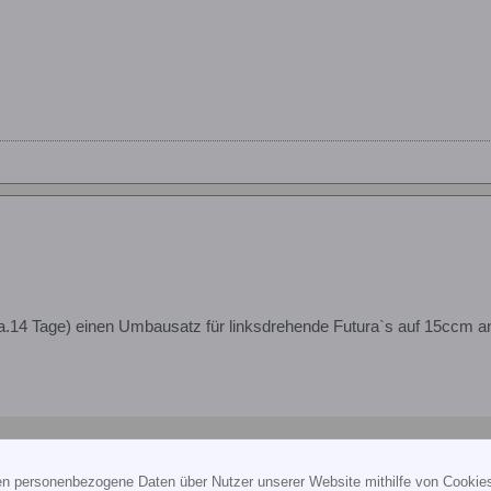
a.14 Tage) einen Umbausatz für linksdrehende Futura`s auf 15ccm a
p://www.hobbycopter.de
ten personenbezogene Daten über Nutzer unserer Website mithilfe von Cookie