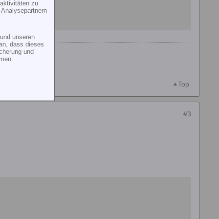
ktivitäten zu
 Analysepartnern
und unseren
an, dass dieses
icherung und
mmen.
Top
#3