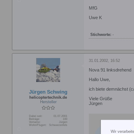
MfG
Uwe K
Stichworte:
-
31.01.2002, 16:52
Nova 91 linksdrehend
Hallo Uwe,
ich biete demnächst (c
Jürgen Schwing
helicoptertechnik.de
Viele Grüße
Hersteller
Jürgen
Dabei seit:
01.07.2001
Beiträge:
100
htt
Vorname:
Jürgen
Wohn/Flugort:
Schwarzenfels
Wir verarbei