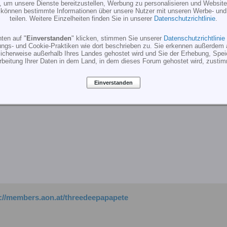
, um unsere Dienste bereitzustellen, Werbung zu personalisieren und Websitea
r können bestimmte Informationen über unsere Nutzer mit unseren Werbe- und
teilen. Weitere Einzelheiten finden Sie in unserer
Datenschutzrichtlinie
.
ten auf "
Einverstanden
" klicken, stimmen Sie unserer
Datenschutzrichtlinie
ungs- und Cookie-Praktiken wie dort beschrieben zu. Sie erkennen außerdem 
cherweise außerhalb Ihres Landes gehostet wird und Sie der Erhebung, Spe
g
rbeitung Ihrer Daten in dem Land, in dem dieses Forum gehostet wird, zusti
Einverstanden
p://members.aon.at/threedeepapapete