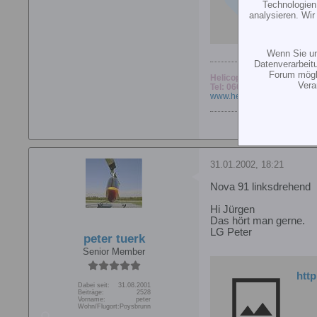
Technologien
analysieren. Wi
Wenn Sie un
Datenverarbeit
Forum mögli
Helicoptertechnik Schwin
Vera
Tel: 06664/918748
www.helicoptertechnik.de
31.01.2002, 18:21
Nova 91 linksdrehend
Hi Jürgen
Das hört man gerne.
LG Peter
peter tuerk
Senior Member
htt
Dabei seit:
31.08.2001
Beiträge:
2528
Vorname:
peter
Wohn/Flugort:
Poysbrunn