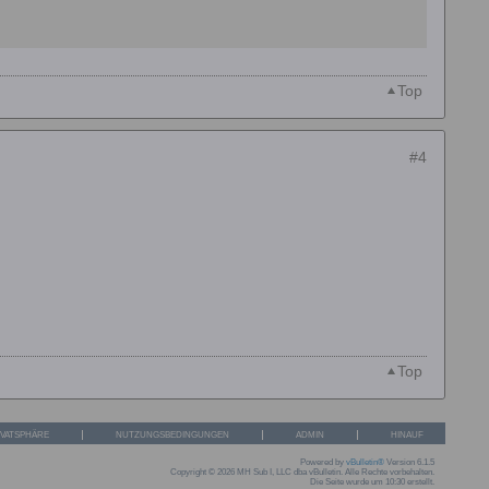
Top
#4
Top
IVATSPHÄRE
NUTZUNGSBEDINGUNGEN
ADMIN
HINAUF
Powered by
vBulletin®
Version 6.1.5
Copyright © 2026 MH Sub I, LLC dba vBulletin. Alle Rechte vorbehalten.
Die Seite wurde um 10:30 erstellt.