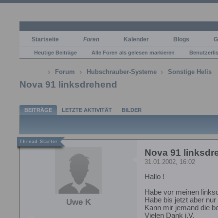
Startseite
Foren
Kalender
Blogs
G
Heutige Beiträge
Alle Foren als gelesen markieren
Benutzerli
Forum
Hubschrauber-Systeme
Sonstige Helis
Nova 91 linksdrehend
BEITRÄGE
LETZTE AKTIVITÄT
BILDER
Nova 91 linksdr
31.01.2002, 16:02
Hallo !
Habe vor meinen link
Habe bis jetzt aber n
Uwe K
Kann mir jemand die b
Vielen Dank i.V.