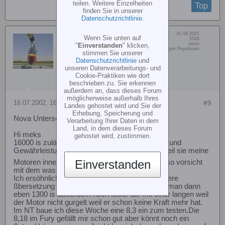
teilen. Weitere Einzelheiten
Top
finden Sie in unserer
Datenschutzrichtlinie
.
Dabei seit:
31.08.2001
peter tuerk
Wenn Sie unten auf
Beiträge:
2528
Vorname:
peter
"
Einverstanden
" klicken,
Senior Member
Wohn/Flugort:
Poysbrunn
stimmen Sie unserer
Datenschutzrichtlinie
und
unseren Datenverarbeitungs- und
Cookie-Praktiken wie dort
beschrieben zu. Sie erkennen
außerdem an, dass dieses Forum
möglicherweise außerhalb Ihres
16.07.2002, 16:29
#9
Landes gehostet wird und Sie der
Erhebung, Speicherung und
Nova Untersetzung 1:8,18, wie ???
Verarbeitung Ihrer Daten in dem
Land, in dem dieses Forum
Hi meks
gehostet wird, zustimmen.
16000 is zuläßig darüber hinaus keine Garantie und
Gewährleistung,die erkennen das ganz leicht weil sie meine
Einverstanden
Motoren innen schon begutachtet haben
,also vorsicht
mit dem was Du sagst.
Ich ersöhnlich bevorzuge auch eine etwas kürzere
ßbersetzung wenn man leise fliegen will nimmt man dann
eben 1300 is außerdem noch leiser als mit einer langen weil
der Motor nicht gurgelt weil er schon keine Kraft mehr hat.
Im NT baue ich diese Woche eine 8,3 ein zum testen.Die
8,18 im Fury gefällt mir schon gut aber könnt noch ein