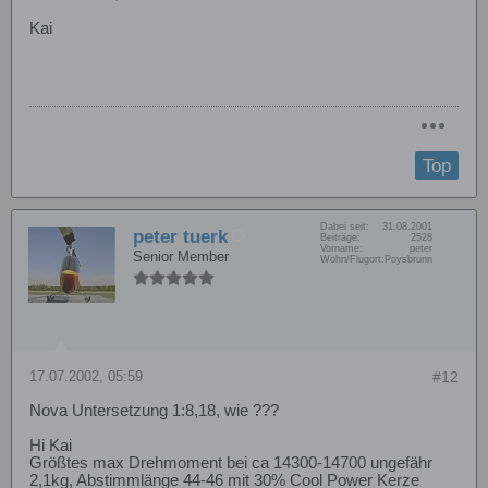
Kai
Top
Dabei seit:
31.08.2001
peter tuerk
Beiträge:
2528
Vorname:
peter
Senior Member
Wohn/Flugort:
Poysbrunn
17.07.2002, 05:59
#12
Nova Untersetzung 1:8,18, wie ???
Hi Kai
Größtes max Drehmoment bei ca 14300-14700 ungefähr
2,1kg, Abstimmlänge 44-46 mit 30% Cool Power Kerze