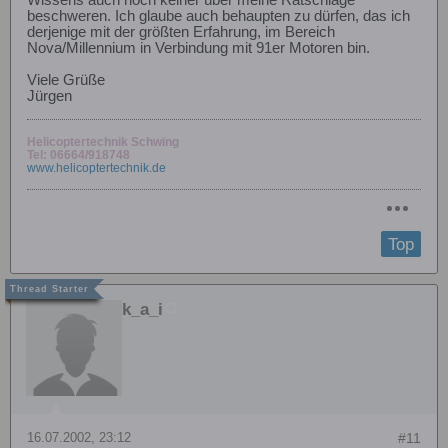
Wissens auch noch keiner über meine Ratschläge
beschweren. Ich glaube auch behaupten zu dürfen, das ich
derjenige mit der größten Erfahrung, im Bereich
Nova/Millennium in Verbindung mit 91er Motoren bin.
Viele Grüße
Jürgen
Helicoptertechnik Schwing
Tel: 06664/918748
www.helicoptertechnik.de
Top
k_a_i
16.07.2002, 23:12
#11