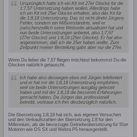
Ursprünglich hatte ich ein Kit mit 27er Glocke für die
1:7,57 Untersetzung haben wollen. Allerdings habe
ich ein Kit mit 25er Glocke erhalten, also das Kit für
die 1:8,18 Untersetzung. Das ist nicht direkt Jürgens
Fehler, sondern ein Mißverständnis, weil er
zwischenzeitlich seine Webseite aktualisiert hat und
nun beide Untersetzungen anbietet, also 1:7,57
(27er Glocke) und 1:8,18 (25er Glocke). Er hat also
angenommen, daß ich die 25er haben wollte. Zum
Zeitpunkt meiner Bestellung gabs aber nur die 27er.
Wenn Du lieber die 7,57 fliegen möchtest bekommst Du die
Glocken natürlich getauscht.
Ich habe also deswegen eben mit Jürgen telefoniert
und er hat mir die 1:8,18 Untersetzung empfohlen,
weil sie beide Untersetzungen ausgibig getestet
haben und mit der 1:8,18 die besseren Erfahrungen
gemacht haben. Da Jürgen das professionell
betreibt, vertraue ich ihm diesbezüglich natürlich.
Die ßbersetzung 1:8,18 hat sich, aus eigenen Versuchen
und den Verkaufszahlen der ßbersetzung 1:8 für den
Millennium, als die bevorzugte Getriebeübersetzung für 91er
Motoren wie OS SX und Webra P5 herausgestellt.