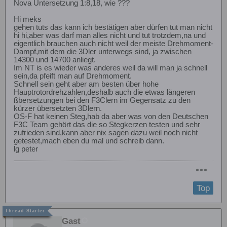
Nova Untersetzung 1:8,18, wie ???
Hi meks
gehen tuts das kann ich bestätigen aber dürfen tut man nicht
hi hi,aber was darf man alles nicht und tut trotzdem,na und
eigentlich brauchen auch nicht weil der meiste Drehmoment-
Dampf,mit dem die 3Dler unterwegs sind, ja zwischen
14300 und 14700 anliegt.
Im NT is es wieder was anderes weil da will man ja schnell
sein,da pfeift man auf Drehmoment.
Schnell sein geht aber am besten über hohe
Hauptrotordrehzahlen,deshalb auch die etwas längeren
ßbersetzungen bei den F3Clern im Gegensatz zu den
kürzer übersetzten 3Dlern.
OS-F hat keinen Steg,hab da aber was von den Deutschen
F3C Team gehört das die so Stegkerzen testen und sehr
zufrieden sind,kann aber nix sagen dazu weil noch nicht
getestet,mach eben du mal und schreib dann.
lg peter
Top
Gast