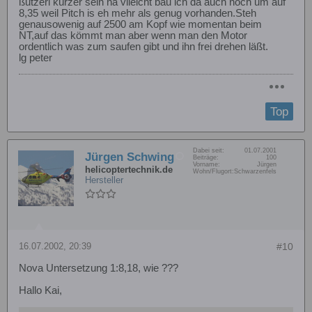
ßutzerl kürzer sein na vileicht bau ich da auch noch um auf
8,35 weil Pitch is eh mehr als genug vorhanden.Steh
genausowenig auf 2500 am Kopf wie momentan beim
NT,auf das kömmt man aber wenn man den Motor
ordentlich was zum saufen gibt und ihn frei drehen läßt.
lg peter
Top
Dabei seit:
01.07.2001
Jürgen Schwing
Beiträge:
100
Vorname:
Jürgen
helicoptertechnik.de
Wohn/Flugort:
Schwarzenfels
Hersteller
16.07.2002, 20:39
#10
Nova Untersetzung 1:8,18, wie ???
Hallo Kai,