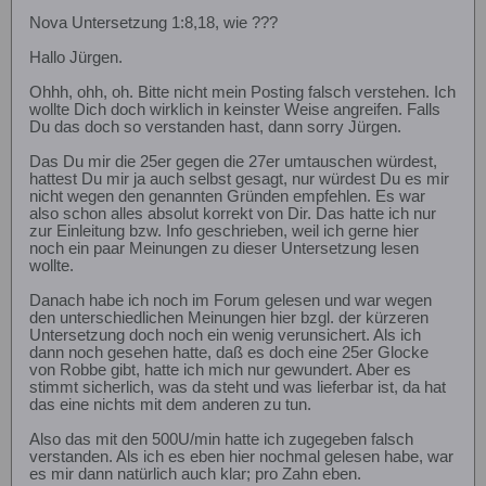
Nova Untersetzung 1:8,18, wie ???
Hallo Jürgen.
Ohhh, ohh, oh. Bitte nicht mein Posting falsch verstehen. Ich
wollte Dich doch wirklich in keinster Weise angreifen. Falls
Du das doch so verstanden hast, dann sorry Jürgen.
Das Du mir die 25er gegen die 27er umtauschen würdest,
hattest Du mir ja auch selbst gesagt, nur würdest Du es mir
nicht wegen den genannten Gründen empfehlen. Es war
also schon alles absolut korrekt von Dir. Das hatte ich nur
zur Einleitung bzw. Info geschrieben, weil ich gerne hier
noch ein paar Meinungen zu dieser Untersetzung lesen
wollte.
Danach habe ich noch im Forum gelesen und war wegen
den unterschiedlichen Meinungen hier bzgl. der kürzeren
Untersetzung doch noch ein wenig verunsichert. Als ich
dann noch gesehen hatte, daß es doch eine 25er Glocke
von Robbe gibt, hatte ich mich nur gewundert. Aber es
stimmt sicherlich, was da steht und was lieferbar ist, da hat
das eine nichts mit dem anderen zu tun.
Also das mit den 500U/min hatte ich zugegeben falsch
verstanden. Als ich es eben hier nochmal gelesen habe, war
es mir dann natürlich auch klar; pro Zahn eben.