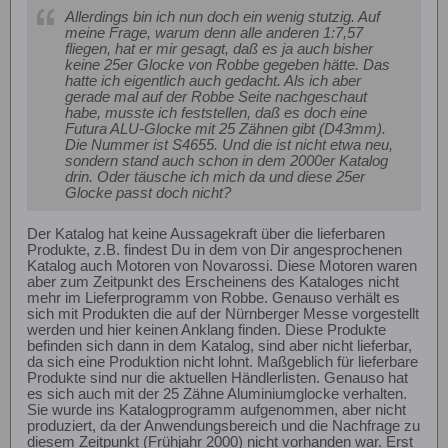
Allerdings bin ich nun doch ein wenig stutzig. Auf
meine Frage, warum denn alle anderen 1:7,57
fliegen, hat er mir gesagt, daß es ja auch bisher
keine 25er Glocke von Robbe gegeben hätte. Das
hatte ich eigentlich auch gedacht. Als ich aber
gerade mal auf der Robbe Seite nachgeschaut
habe, musste ich feststellen, daß es doch eine
Futura ALU-Glocke mit 25 Zähnen gibt (D43mm).
Die Nummer ist S4655. Und die ist nicht etwa neu,
sondern stand auch schon in dem 2000er Katalog
drin. Oder täusche ich mich da und diese 25er
Glocke passt doch nicht?
Der Katalog hat keine Aussagekraft über die lieferbaren
Produkte, z.B. findest Du in dem von Dir angesprochenen
Katalog auch Motoren von Novarossi. Diese Motoren waren
aber zum Zeitpunkt des Erscheinens des Kataloges nicht
mehr im Lieferprogramm von Robbe. Genauso verhält es
sich mit Produkten die auf der Nürnberger Messe vorgestellt
werden und hier keinen Anklang finden. Diese Produkte
befinden sich dann in dem Katalog, sind aber nicht lieferbar,
da sich eine Produktion nicht lohnt. Maßgeblich für lieferbare
Produkte sind nur die aktuellen Händlerlisten. Genauso hat
es sich auch mit der 25 Zähne Aluminiumglocke verhalten.
Sie wurde ins Katalogprogramm aufgenommen, aber nicht
produziert, da der Anwendungsbereich und die Nachfrage zu
diesem Zeitpunkt (Frühjahr 2000) nicht vorhanden war. Erst