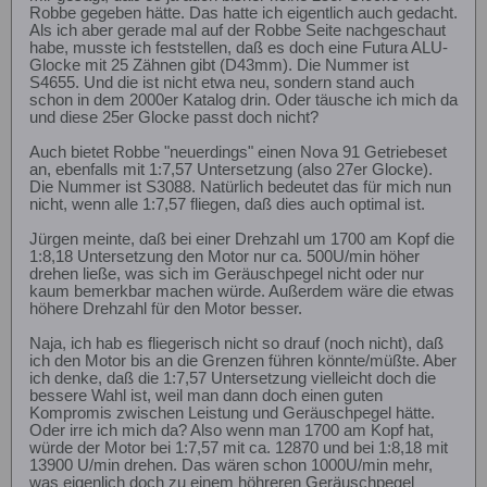
Robbe gegeben hätte. Das hatte ich eigentlich auch gedacht.
Als ich aber gerade mal auf der Robbe Seite nachgeschaut
habe, musste ich feststellen, daß es doch eine Futura ALU-
Glocke mit 25 Zähnen gibt (D43mm). Die Nummer ist
S4655. Und die ist nicht etwa neu, sondern stand auch
schon in dem 2000er Katalog drin. Oder täusche ich mich da
und diese 25er Glocke passt doch nicht?
Auch bietet Robbe "neuerdings" einen Nova 91 Getriebeset
an, ebenfalls mit 1:7,57 Untersetzung (also 27er Glocke).
Die Nummer ist S3088. Natürlich bedeutet das für mich nun
nicht, wenn alle 1:7,57 fliegen, daß dies auch optimal ist.
Jürgen meinte, daß bei einer Drehzahl um 1700 am Kopf die
1:8,18 Untersetzung den Motor nur ca. 500U/min höher
drehen ließe, was sich im Geräuschpegel nicht oder nur
kaum bemerkbar machen würde. Außerdem wäre die etwas
höhere Drehzahl für den Motor besser.
Naja, ich hab es fliegerisch nicht so drauf (noch nicht), daß
ich den Motor bis an die Grenzen führen könnte/müßte. Aber
ich denke, daß die 1:7,57 Untersetzung vielleicht doch die
bessere Wahl ist, weil man dann doch einen guten
Kompromis zwischen Leistung und Geräuschpegel hätte.
Oder irre ich mich da? Also wenn man 1700 am Kopf hat,
würde der Motor bei 1:7,57 mit ca. 12870 und bei 1:8,18 mit
13900 U/min drehen. Das wären schon 1000U/min mehr,
was eigenlich doch zu einem höhreren Geräuschpegel