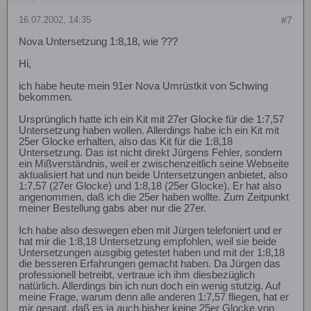
16.07.2002, 14:35
#7
Nova Untersetzung 1:8,18, wie ???
Hi,
ich habe heute mein 91er Nova Umrüstkit von Schwing
bekommen.
Ursprünglich hatte ich ein Kit mit 27er Glocke für die 1:7,57
Untersetzung haben wollen. Allerdings habe ich ein Kit mit
25er Glocke erhalten, also das Kit für die 1:8,18
Untersetzung. Das ist nicht direkt Jürgens Fehler, sondern
ein Mißverständnis, weil er zwischenzeitlich seine Webseite
aktualisiert hat und nun beide Untersetzungen anbietet, also
1:7,57 (27er Glocke) und 1:8,18 (25er Glocke). Er hat also
angenommen, daß ich die 25er haben wollte. Zum Zeitpunkt
meiner Bestellung gabs aber nur die 27er.
Ich habe also deswegen eben mit Jürgen telefoniert und er
hat mir die 1:8,18 Untersetzung empfohlen, weil sie beide
Untersetzungen ausgibig getestet haben und mit der 1:8,18
die besseren Erfahrungen gemacht haben. Da Jürgen das
professionell betreibt, vertraue ich ihm diesbezüglich
natürlich. Allerdings bin ich nun doch ein wenig stutzig. Auf
meine Frage, warum denn alle anderen 1:7,57 fliegen, hat er
mir gesagt, daß es ja auch bisher keine 25er Glocke von