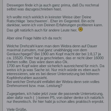
Deswegen finde ich ja auch ganz prima, daß Du nochmal
selbst was dazugeschrieben hast.
Ich wollte mich wirklich in keinster Weise über Deine
Ratschläge ´beschweren´. Eher im Gegenteil. Bin echt
dankbar, wenn ich von Deinen Erfahrungen profitieren kann.
Das gilt natürlich auch für andere Leute hier.
Aber eine Frage hätte ich da noch:
Welche Drehzahl kann man dem Webra denn auf Dauer
maximal zumuten, mal ganz unabhängig von dem
Geräuschpegel? Bei 1900 am Kopf macht der bei 1:8,17 ja
ca. 15520. Peter hat ja geschrieben, das er nicht über 16000
drehen sollte. Das wäre dann also Ok.
1700 am Kopf wäre aber sicherlich ausreichend für mich. Da
weiss ich ja was Sache ist. Nur mich würde es eben auch
interessieren, wie es bei dieser Untersetzung bei höheren
Kopfdrehzahlen aussieht.
Bei welcher Drehzahl entfaltet der Webra denn sein volles
Drehmoment bzw. max. Leistung?
Zugegeben, ich habe jetzt zwar die passende Untersetzung,
aber dafür noch (
) keinen P5, von daher denke ich natürlich
nur theoretisch. Ihr hier habt ja schon alles praktisch erprobt.
Viele Grüße,