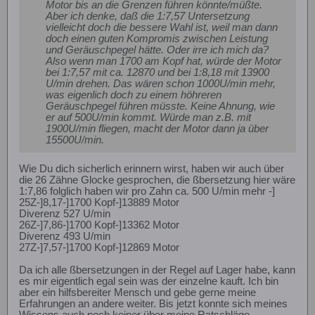
Motor bis an die Grenzen führen könnte/müßte.
Aber ich denke, daß die 1:7,57 Untersetzung
vielleicht doch die bessere Wahl ist, weil man dann
doch einen guten Kompromis zwischen Leistung
und Geräuschpegel hätte. Oder irre ich mich da?
Also wenn man 1700 am Kopf hat, würde der Motor
bei 1:7,57 mit ca. 12870 und bei 1:8,18 mit 13900
U/min drehen. Das wären schon 1000U/min mehr,
was eigenlich doch zu einem höhreren
Geräuschpegel führen müsste. Keine Ahnung, wie
er auf 500U/min kommt. Würde man z.B. mit
1900U/min fliegen, macht der Motor dann ja über
15500U/min.
Wie Du dich sicherlich erinnern wirst, haben wir auch über
die 26 Zähne Glocke gesprochen, die ßbersetzung hier wäre
1:7,86 folglich haben wir pro Zahn ca. 500 U/min mehr -]
25Z-]8,17-]1700 Kopf-]13889 Motor
Diverenz 527 U/min
26Z-]7,86-]1700 Kopf-]13362 Motor
Diverenz 493 U/min
27Z-]7,57-]1700 Kopf-]12869 Motor
Da ich alle ßbersetzungen in der Regel auf Lager habe, kann
es mir eigentlich egal sein was der einzelne kauft. Ich bin
aber ein hilfsbereiter Mensch und gebe gerne meine
Erfahrungen an andere weiter. Bis jetzt konnte sich meines