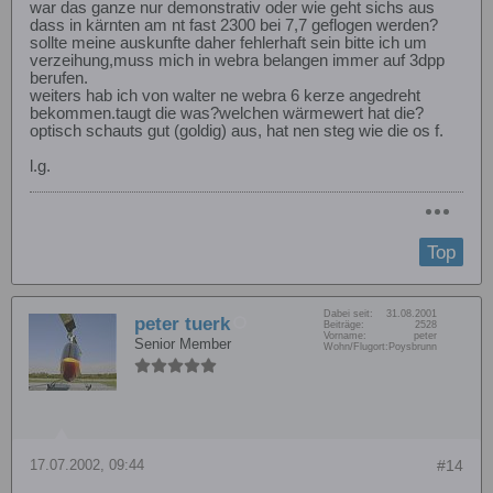
war das ganze nur demonstrativ oder wie geht sichs aus
dass in kärnten am nt fast 2300 bei 7,7 geflogen werden?
sollte meine auskunfte daher fehlerhaft sein bitte ich um
verzeihung,muss mich in webra belangen immer auf 3dpp
berufen.
weiters hab ich von walter ne webra 6 kerze angedreht
bekommen.taugt die was?welchen wärmewert hat die?
optisch schauts gut (goldig) aus, hat nen steg wie die os f.
l.g.
Top
Dabei seit:
31.08.2001
peter tuerk
Beiträge:
2528
Vorname:
peter
Senior Member
Wohn/Flugort:
Poysbrunn
17.07.2002, 09:44
#14