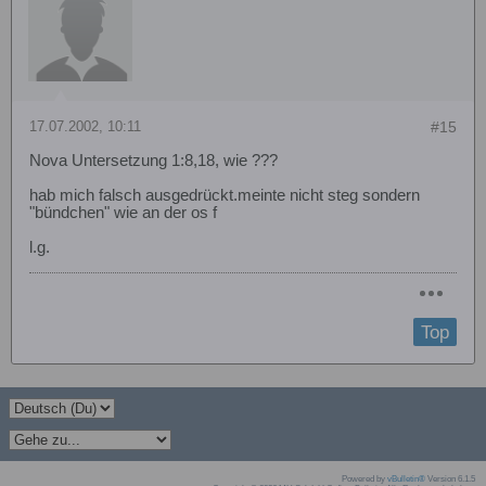
17.07.2002, 10:11
#15
Nova Untersetzung 1:8,18, wie ???
hab mich falsch ausgedrückt.meinte nicht steg sondern
"bündchen" wie an der os f
l.g.
Top
Powered by
vBulletin®
Version 6.1.5