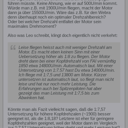
führen müsste. Keine Ahnung, wie er auf 500U/min kommt.
Würde man z.B. mit 1900U/min fliegen, macht der Motor
dann ja über 15500U/min. Wäre das z.B. für den Webra
denn überhaupt noch ein optimaler Drehzahlbereich?
Oder bei welcher Drehzahl entfaltet der Motor sein
maximales Drehmoment?
Also was Leo schreibt, klingt doch eigentlich nicht verkehrt:
Leise fliegen heisst auch mit weniger Drehzahl am
Motor. Es macht eben keinen Sinn mit einer
Uebersetzung höher als 1:8 zu fliegen. Der Motor
dreht dann bei einer Kopfdrehzahl von FAI vernünftig
1850 etwa 14800U/min. Automatisch laut. Mit einer
Untersetzung von 1:7.57 hast Du etwa 14000U/min.
Ich fliege mit 1:7,5 und 13800 am Motor. Kürzer
untersetzen ist automatisch laut, so fliegt man nicht
leise und hat nur noch mehr Leistung. Die
Erfahrungen auch bei Spitzenpiloten hat aber
gezeigt das man Leistung mit 1:7,5 bis zum
Abwinken hat.
Könnte man als Fazit vielleicht sagen, daß die 1:7,57
Untersetzung für höhere Kopfdrehzalen (~1900) besser
geeignet ist, als die 1:8,18? Letztere ist eher für geringere
Kopfdrehzahlen geeignet, weil der Motor dann im Vergleich
zur 1:7,57 Untersetzung höher dreht und mehr Leistung hat?