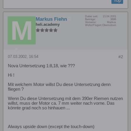
Top
Dabei seit:
13.04.2001
Markus Fiehn
Beiträge:
3896
Vorname:
Markus
heli.academy
Wohn/Flugort:
Obersülzen
07.03.2002, 16:54
#2
Nova Untersetzung 1:8,18, wie ???
Hi !
Mit welchem Motor willst Du diese Untersetzung denn
fliegen ?
Wenn Du diese Untersetzung mit dem 390er Riemen nutzen
willst, muss der Motor ca. 7 mm weiter nach vorne. Das
könnte grad noch so hinhauen ...
Always upside down (except the touch-down)