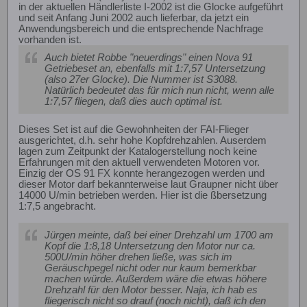
in der aktuellen Händlerliste I-2002 ist die Glocke aufgeführt
und seit Anfang Juni 2002 auch lieferbar, da jetzt ein
Anwendungsbereich und die entsprechende Nachfrage
vorhanden ist.
Auch bietet Robbe "neuerdings" einen Nova 91
Getriebeset an, ebenfalls mit 1:7,57 Untersetzung
(also 27er Glocke). Die Nummer ist S3088.
Natürlich bedeutet das für mich nun nicht, wenn alle
1:7,57 fliegen, daß dies auch optimal ist.
Dieses Set ist auf die Gewohnheiten der FAI-Flieger
ausgerichtet, d.h. sehr hohe Kopfdrehzahlen. Auserdem
lagen zum Zeitpunkt der Katalogerstellung noch keine
Erfahrungen mit den aktuell verwendeten Motoren vor.
Einzig der OS 91 FX konnte herangezogen werden und
dieser Motor darf bekannterweise laut Graupner nicht über
14000 U/min betrieben werden. Hier ist die ßbersetzung
1:7,5 angebracht.
Jürgen meinte, daß bei einer Drehzahl um 1700 am
Kopf die 1:8,18 Untersetzung den Motor nur ca.
500U/min höher drehen ließe, was sich im
Geräuschpegel nicht oder nur kaum bemerkbar
machen würde. Außerdem wäre die etwas höhere
Drehzahl für den Motor besser. Naja, ich hab es
fliegerisch nicht so drauf (noch nicht), daß ich den