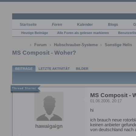
Startseite
Foren
Kalender
Blogs
G
Heutige Beiträge
Alle Foren als gelesen markieren
Benutzerli
Forum
Hubschrauber-Systeme
Sonstige Helis
MS Composit - Woher?
BEITRÄGE
LETZTE AKTIVITÄT
BILDER
MS Composit - 
01.06.2006, 20:17
hi
ich brauch neue rotorb
keinen anbieter gefunde
hawaigaign
von deutschland nach a