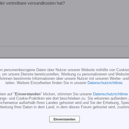
der vertretbare versandkosten hat?
ten personenbezogene Daten über Nutzer unserer Website mithilfe von Cookie
, um unsere Dienste bereitzustellen, Werbung zu personalisieren und Websitea
her?
r können bestimmte Informationen über unsere Nutzer mit unseren Werbe- und
teilen. Weitere Einzelheiten finden Sie in unserer
Datenschutzrichtlinie
.
ten auf "
Einverstanden
" klicken, stimmen Sie unserer
Datenschutzrichtlinie
uchst Du ?
ungs- und Cookie-Praktiken wie dort beschrieben zu. Sie erkennen außerdem 
cherweise außerhalb Ihres Landes gehostet wird und Sie der Erhebung, Spe
r MS-Composit Produkte auf Lager von denen ich mich zu einem gute
rbeitung Ihrer Daten in dem Land, in dem dieses Forum gehostet wird, zusti
nigung.
Einverstanden
etragen zwischen 5 und 13,-- je nach Geicht und Wert.