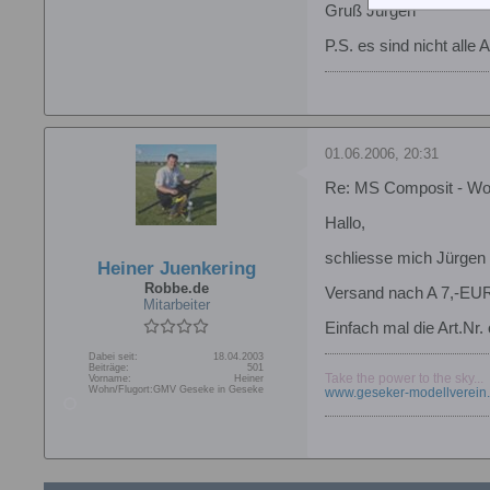
Gruß Jürgen
P.S. es sind nicht alle 
01.06.2006, 20:31
Re: MS Composit - Wo
Hallo,
schliesse mich Jürgen 
Heiner Juenkering
Robbe.de
Versand nach A 7,-EU
Mitarbeiter
Einfach mal die Art.Nr.
Dabei seit:
18.04.2003
Beiträge:
501
Take the power to the sky...
Vorname:
Heiner
Wohn/Flugort:
GMV Geseke in Geseke
www.geseker-modellverein