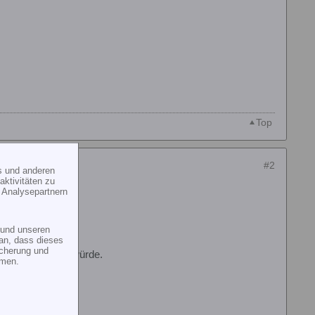
Top
#2
s und anderen
ktivitäten zu
 Analysepartnern
und unseren
an, dass dieses
icherung und
n Preis trennen würde.
mmen.