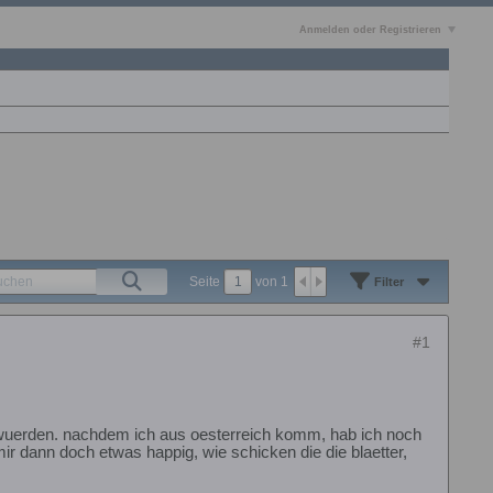
Anmelden oder Registrieren
Seite
von
1
Filter
#1
n wuerden. nachdem ich aus oesterreich komm, hab ich noch
ir dann doch etwas happig, wie schicken die die blaetter,