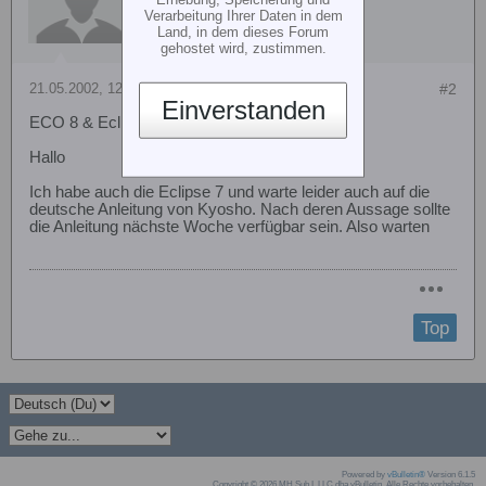
Verarbeitung Ihrer Daten in dem
Land, in dem dieses Forum
gehostet wird, zustimmen.
21.05.2002, 12:35
#2
Einverstanden
ECO 8 & Eclipse 7 von hitec?
Hallo
Ich habe auch die Eclipse 7 und warte leider auch auf die
deutsche Anleitung von Kyosho. Nach deren Aussage sollte
die Anleitung nächste Woche verfügbar sein. Also warten
Top
Powered by
vBulletin®
Version 6.1.5
Copyright © 2026 MH Sub I, LLC dba vBulletin. Alle Rechte vorbehalten.