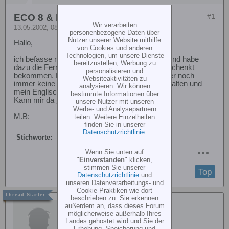
ECO 8 & Eclipse 7 von hitec?
#1
Wir verarbeiten
13.05.2002, 08:47
personenbezogene Daten über
Nutzer unserer Website mithilfe
Hallo,
von Cookies und anderen
Technologien, um unsere Dienste
ich befasse mich seit kurzem mit dem ECO 8 und habe
bereitzustellen, Werbung zu
dazu die Fernsteuerung Eclipse 7 von hitec geschenkt
personalisieren und
bekommen. Leider habe ich dazu vom Hersteller noch
Websiteaktivitäten zu
immer keine deutsche Bedienungsanleitung erhalten und
analysieren. Wir können
mein Englisch reicht nicht so richtig aus!
bestimmte Informationen über
Kann mir da jemand weiterhelfen?
unsere Nutzer mit unseren
Werbe- und Analysepartnern
M.B:
teilen. Weitere Einzelheiten
finden Sie in unserer
Datenschutzrichtlinie
.
Stichworte:
-
Wenn Sie unten auf
"
Einverstanden
" klicken,
stimmen Sie unserer
Top
Datenschutzrichtlinie
und
unseren Datenverarbeitungs- und
Cookie-Praktiken wie dort
beschrieben zu. Sie erkennen
Gast
außerdem an, dass dieses Forum
möglicherweise außerhalb Ihres
Landes gehostet wird und Sie der
Erhebung, Speicherung und