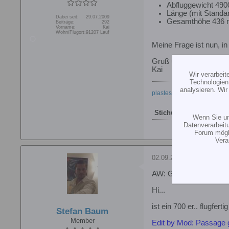
Abfluggewicht 490
Länge (mit Standa
Dabei seit:
29.07.2009
Gesamthöhe 436
Beiträge:
292
Vorname:
Kai
Wohn/Flugort:
91207 Lauf
Meine Frage ist nun, i
Gruß und Dank
Kai
Wir verarbei
Technologien
analysieren. Wi
plastes.de
Stichworte:
-
Wenn Sie un
Datenverarbeit
Forum mögli
Vera
02.09.2013, 10:20
AW: Genesis Benda un
Hi...
ist ein 700 er.. flugferti
Stefan Baum
Member
Edit by Mod: Passage 