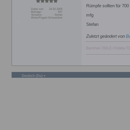
Rümpfe sollten für 700 
Dabei seit:
24.02.2005
Beiträge:
837
mfg
Vorname:
Stefan
Wohn/Flugort:
Schweinfurt
Stefan
Zuletzt geändert von
B
Banshee 700LE / Futaba T
Deutsch (Du)