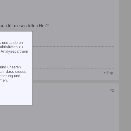
n für diesen tollen Heli?
s und anderen
ktivitäten zu
 Analysepartnern
und unseren
an, dass dieses
Top
icherung und
mmen.
#2