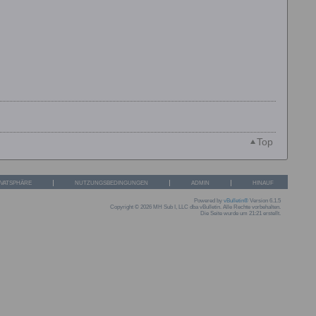
Top
IVATSPHÄRE
NUTZUNGSBEDINGUNGEN
ADMIN
HINAUF
Powered by
vBulletin®
Version 6.1.5
Copyright © 2026 MH Sub I, LLC dba vBulletin. Alle Rechte vorbehalten.
Die Seite wurde um 21:21 erstellt.