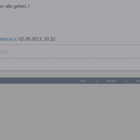
er alle gehen..!
abbsack
;
02.09.2013, 10:32
.
32MZ
HILFE
KONTAKT
PR