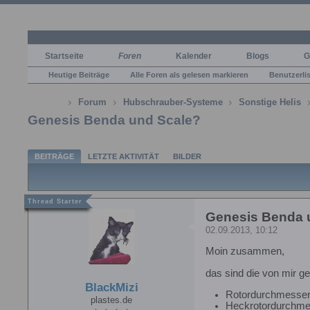
Startseite
Foren
Kalender
Blogs
G
Heutige Beiträge
Alle Foren als gelesen markieren
Benutzerli
Forum
Hubschrauber-Systeme
Sonstige Helis
Genesis Benda und Scale?
BEITRÄGE
LETZTE AKTIVITÄT
BILDER
Genesis Benda 
02.09.2013, 10:12
Moin zusammen,
das sind die von mir 
BlackMizi
Rotordurchmesse
plastes.de
Heckrotordurchm