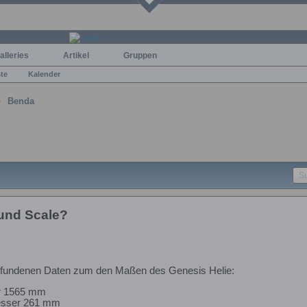
alleries
Artikel
Gruppen
ste
Kalender
Benda
und Scale?
gefundenen Daten zum den Maßen des Genesis Helie:
r 1565 mm
esser 261 mm