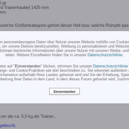
0 gr
rd Trainerhaube) 1425 mm
 mm
n welche Größenkategorie gehört dieser Heli bzw. welche Rümpfe passe
ten personenbezogene Daten über Nutzer unserer Website mithilfe von Cookie
, um unsere Dienste bereitzustellen, Werbung zu personalisieren und Websitea
r können bestimmte Informationen über unsere Nutzer mit unseren Werbe- und
teilen. Weitere Einzelheiten finden Sie in unserer
Datenschutzrichtlinie
.
ten auf "
Einverstanden
" klicken, stimmen Sie unserer
Datenschutzrichtlinie
ungs- und Cookie-Praktiken wie dort beschrieben zu. Sie erkennen außerdem 
cherweise außerhalb Ihres Landes gehostet wird und Sie der Erhebung, Spe
rbeitung Ihrer Daten in dem Land, in dem dieses Forum gehostet wird, zusti
Einverstanden
d Scale?
g um die ca. 5,5 kg als Trainer...
gelöscht.