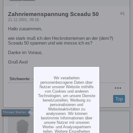
Zahnriemenspannung Sceadu 50
#1
21.12.2001, 09:16
Hallo zusammen,
wie stark muß ich den Heckrotorriemen an der (dem?)
Sceadu 50 spannen und wie messe ich es?
Danke im Voraus.
Gruß Axel
Wir verarbeiten
Stichworte:
-
personenbezogene Daten über
Nutzer unserer Website mithilfe
von Cookies und anderen
Technologien, um unsere Dienste
Top
bereitzustellen, Werbung zu
personalisieren und
Websiteaktivitäten zu
analysieren. Wir können
Thomas Isariuk
bestimmte Informationen über
unsere Nutzer mit unseren
Werbe- und Analysepartnern
teilen. Weitere Einzelheiten