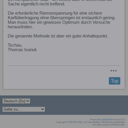
Sache eigentlich recht treffend.
Die erforderliche Riemenspannung für eine sichere
Karftübertragung ohne ßberspringen ist erstaunlich gering.
Man muss hier ein gewisses Optimum durch Versuche
herausfinden.
Die genannte Methode ist aber ein guter Anhaltspunkt.
Tschau,
Thomas Isariuk
Top
Powered by
vBulletin®
Version 6.1.5
Copyright © 2026 MH Sub I, LLC dba vBulletin. Alle Rechte vorbehalten.
Die Seite wurde um 08:04 erstellt.