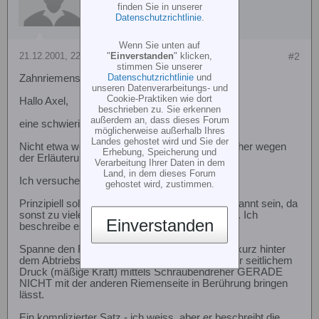
finden Sie in unserer
Datenschutzrichtlinie
.
Wenn Sie unten auf
21.12.2001, 22:35
#2
"
Einverstanden
" klicken,
stimmen Sie unserer
Datenschutzrichtlinie
und
Zahnriemenspannung Sceadu 50
unseren Datenverarbeitungs- und
Cookie-Praktiken wie dort
Hallo Axel,
beschrieben zu. Sie erkennen
außerdem an, dass dieses Forum
eine schwierige Frage ...
möglicherweise außerhalb Ihres
Landes gehostet wird und Sie der
Nicht etwa wegen des Sachverhalts, sondern eher wegen
Erhebung, Speicherung und
der Erläuterung ...
Verarbeitung Ihrer Daten in dem
Land, in dem dieses Forum
Ich versuche es mal ...
gehostet wird, zustimmen.
Prinzipiell sollte der Riemen nicht zu stark gespannt sein, da
sonst zu viele mechanische Verluste entstehen. Ich
Einverstanden
beschreibe es immer so:
Spanne den Riemen gerade so fest, dass sich kurz hinter
dem Abtriebsrad die eine Seite des Riemens per seitlichem
Druck (mäßige Kraft) mittels Schraubendreher GERADE
NICHT mit der anderen Riemenseite in Berührung bringen
lässt.
Ein komplizierter Satz - ich weiss, aber er beschreibt die