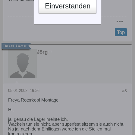
Einverstanden
Top
Jörg
05.01.2002, 16:36
#3
Freya Rotorkopf Montage
Hi,
ja, genau die Lager meinte ich.
Wackeln tun sie nicht, aber superfest sitzem sie auch nicht.
Na ja, nach dem Einfliegen werde ich die Stellen mal
kontrollieren.