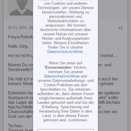
von Cookies und anderen
Technologien, um unsere Dienste
bereitzustellen, Werbung zu
personalisieren und
Websiteaktivitäten zu
analysieren. Wir können
05.01.2002, 08:33
#2
bestimmte Informationen über
unsere Nutzer mit unseren
Freya Rotorkopf Montage
Werbe- und Analysepartnern
teilen. Weitere Einzelheiten
Hallo Jörg,
finden Sie in unserer
Datenschutzrichtlinie
.
mir ist nicht ganz klar, was Du mit \"Motorlager\" meinst ...
Wenn Sie unten auf
Meinst Du vielleicht die Kugellager der Hauptrotor- und
"
Einverstanden
" klicken,
Starterwelle?
stimmen Sie unserer
Datenschutzrichtlinie
und
Die hab ich wirklich nicht eingeklebt unmd bisher auch bei
unseren Datenverarbeitungs- und
keinem Modell (Freya, Sceadu) damit Probleme gehabt.
Cookie-Praktiken wie dort
beschrieben zu. Sie erkennen
Einkleben hat den gravierenden Nachteil, dass ein späterer
außerdem an, dass dieses Forum
Austausch sehr kompliziert wird. Im Sitz \"wackeln\" sollte
möglicherweise außerhalb Ihres
das Lager aber natürlich auch nicht. Manchmal hilft leichtes
Landes gehostet wird und Sie der
Erhebung, Speicherung und
Nachschleifen der Berührungsflächen der beiden
Verarbeitung Ihrer Daten in dem
Chassishälften zueinander - nur für den Fall, dass hier ein
Land, in dem dieses Forum
Grat von der Produktion hervorstehen sollte ...
gehostet wird, zustimmen.
Tschau,
Thomas Isariuk