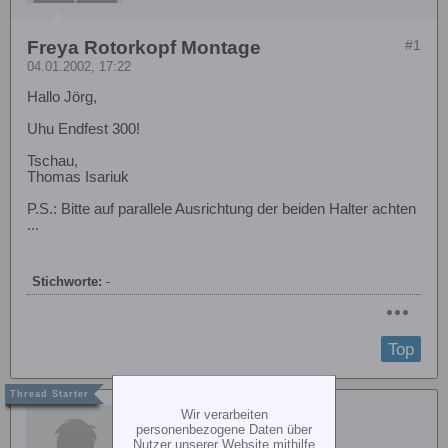
Freya Rotorkopf Montage
#1
04.01.2002, 17:22
Hallo Jörg,
Uhu Endfest 300!
Tschau,
Thomas Isariuk
P.S.: Bitte auf parallele Ausrichtung der beiden Halter achten
...
Stichworte:
-
Top
Thomas Isariuk
Wir verarbeiten
personenbezogene Daten über
Nutzer unserer Website mithilfe