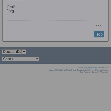
Gruß
Jörg
Top
Powered by
vBulletin®
Version 6.1.5
Copyright © 2026 MH Sub I, LLC dba vBulletin. Alle Rechte vorbehalten.
Die Seite wurde um 15:25 erstellt.