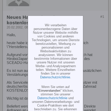
Neues Hauptzahnrad SCEADU! -
#1
kostenlos
Wir verarbeiten
20.02.2002, 08:27
personenbezogene Daten über
Nutzer unserer Website mithilfe
Hallo,
von Cookies und anderen
Technologien, um unsere Dienste
heute habe ich mal eine Meldung aus dem Bereich
bereitzustellen, Werbung zu
\"Herstellersupport\":
personalisieren und
Websiteaktivitäten zu
Aufgrund von Hinweisen aus dem Kundenbereich hat
analysieren. Wir können
bestimmte Informationen über
Hirobo/Japan die Konstruktion und das Material des
unsere Nutzer mit unseren
SCEADU-Hauptzahnrades geändert.
Werbe- und Analysepartnern
teilen. Weitere Einzelheiten
Es ist nun aus schwarzem Kunststoff und mit zusätzlichen
finden Sie in unserer
Verstärkungsrippen versehen.
Datenschutzrichtlinie
.
Als Serviceleistung kann JEDER SCEADU-Besitzer mit
deutscher/österreichischer Seriennummer das Zahnrad
Wenn Sie unten auf
KOSTENLOS erhalten!
"
Einverstanden
" klicken,
stimmen Sie unserer
Datenschutzrichtlinie
und
Wichtig ist dabei die Vorgehensweise!!!
unseren Datenverarbeitungs- und
Cookie-Praktiken wie dort
Beliefert werden ausschließlich Hirobo-Händler. Direkte
beschrieben zu. Sie erkennen
Anfragen an den Importeur sind zwecklos. Bitte wendet