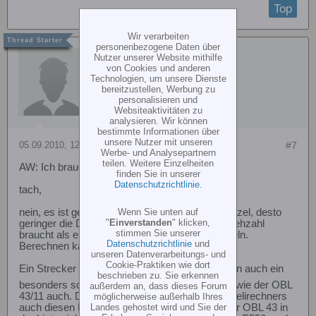
Top
Wir verarbeiten
personenbezogene Daten über
wanderfalke
Nutzer unserer Website mithilfe
von Cookies und anderen
Technologien, um unsere Dienste
bereitzustellen, Werbung zu
personalisieren und
Websiteaktivitäten zu
analysieren. Wir können
bestimmte Informationen über
unsere Nutzer mit unseren
05.09.2010, 12:26
#7
Werbe- und Analysepartnern
teilen. Weitere Einzelheiten
AW: Ich brauche Hilfe Raptor E550
finden Sie in unserer
Datenschutzrichtlinie
.
tach,
Wenn Sie unten auf
nein, es ist genau umgekehrt! Je kleiner das Ritzel, desto
"
Einverstanden
" klicken,
geringer die Drehzahl. Da ein 600er weniger Drehzahl
stimmen Sie unserer
braucht als ein 550er solltest Du also runterritzeln.
Datenschutzrichtlinie
und
Berechnen kannst Du das ganze z.B.
hier
unseren Datenverarbeitungs- und
Cookie-Praktiken wie dort
Ein Strecker 378.20 ist auch nur ein Motor, wenn auch ein
beschrieben zu. Sie erkennen
besonders schöner
, hat aber auch 1050 KV wie der OBL
außerdem an, dass dieses Forum
43/11 auch. Du kannst also aus der Liste des Helirechners
möglicherweise außerhalb Ihres
Landes gehostet wird und Sie der
auch diesen Motor mit (1050KV)nehmen, da der OBL 43 in