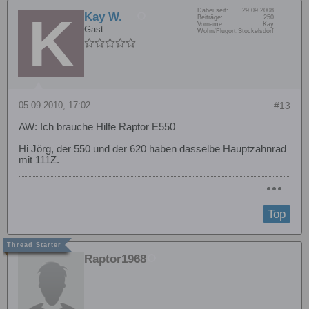
Dabei seit:
29.09.2008
Kay W.
Beiträge:
250
Vorname:
Kay
Gast
Wohn/Flugort:
Stockelsdorf
05.09.2010, 17:02
#13
AW: Ich brauche Hilfe Raptor E550
Hi Jörg, der 550 und der 620 haben dasselbe Hauptzahnrad
mit 111Z.
Top
Raptor1968