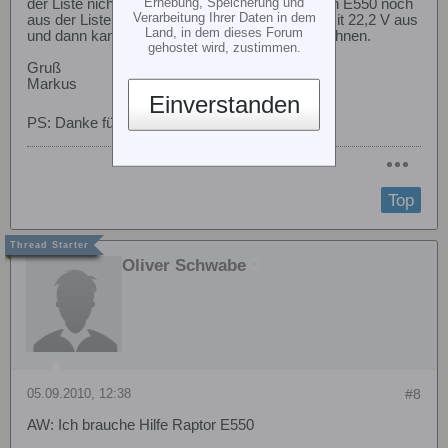
Erhebung, Speicherung und
der Liste nicht vertreten ist. Dann wählst Du den E550 noch
Verarbeitung Ihrer Daten in dem
aus der Liste und suchst Dir irgendeinen Lipo mit 22,2 V aus
Land, in dem dieses Forum
und dann kannst Du ja mal nen bischen rumrechnen.
gehostet wird, zustimmen.
Gruß
Markus
Einverstanden
PS: Danke für die Blumen
Top
Oliver Schwabe
05.09.2010, 12:38
#8
AW: Ich brauche Hilfe Raptor E550