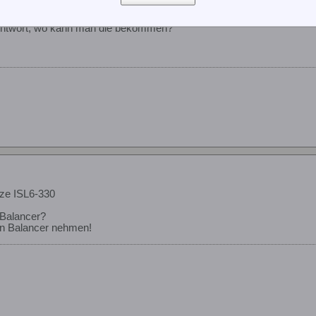
ze ISL6-330
 Antwort, wo kann man die bekommen?
ze ISL6-330
Balancer?
en Balancer nehmen!