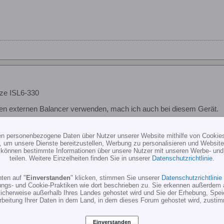
ze ISL6-330
nen externen Balancer verwenden, mach ich auch bei diesem Gerät.
 keine Einzelzellenanzeige usw. Braucht man auch nicht, denn balanz
ten personenbezogene Daten über Nutzer unserer Website mithilfe von Cookie
, um unsere Dienste bereitzustellen, Werbung zu personalisieren und Websitea
r können bestimmte Informationen über unsere Nutzer mit unseren Werbe- und
teilen. Weitere Einzelheiten finden Sie in unserer
Datenschutzrichtlinie
.
ten auf "
Einverstanden
" klicken, stimmen Sie unserer
Datenschutzrichtlinie
ungs- und Cookie-Praktiken wie dort beschrieben zu. Sie erkennen außerdem 
cherweise außerhalb Ihres Landes gehostet wird und Sie der Erhebung, Spe
rbeitung Ihrer Daten in dem Land, in dem dieses Forum gehostet wird, zusti
Einverstanden