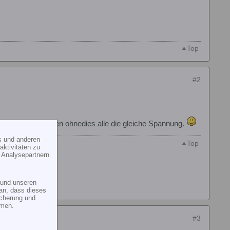
Top
#2
ierte Zellen haben ohnedies alle die gleiche Spannung.
s und anderen
Top
ktivitäten zu
 Analysepartnern
und unseren
an, dass dieses
icherung und
mmen.
#3