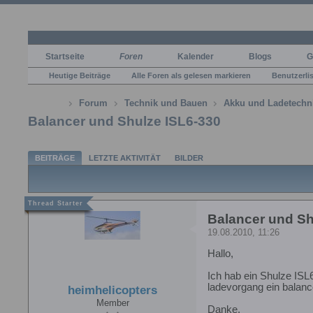
Startseite
Foren
Kalender
Blogs
G
Heutige Beiträge
Alle Foren als gelesen markieren
Benutzerli
Forum
Technik und Bauen
Akku und Ladetechn
Balancer und Shulze ISL6-330
BEITRÄGE
LETZTE AKTIVITÄT
BILDER
Balancer und Sh
19.08.2010, 11:26
Hallo,
Ich hab ein Shulze ISL
ladevorgang ein balanc
heimhelicopters
Member
Danke,