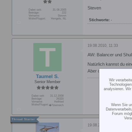
Steven
Dabei seit:
31.08.2005
Beiträge:
222
Vorname:
Steven
Wohn/Flugort:
Hengelo, NL
Stichworte:
-
19.08.2010, 11:33
AW: Balancer und Shul
Natürlich kannst du ei
Aber dann hast du eben
Taumel S.
Wir verarbei
Senior Member
Technologien
analysieren. Wi
Dabei seit:
31.12.2008
Beiträge:
26320
Vorname:
Helfried
Wenn Sie un
Wohn/Flugort:
�?sterreich
Datenverarbeit
Forum mögli
Vera
19.08.2010, 12:02