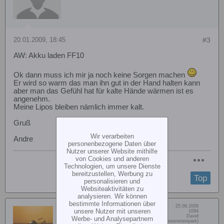
20.01.2009, 18:45
#3
AW: Akku laden FF10
Ok dann muss ich mir ja noch keine Sorgen machen
Er wird so warm das man ihn gut in der Hand halten kann
aber man das Gefühl hat für kalte Hände wärmen ist es
angenehm.
Meine Lipos bleiben nämlich immer kalt.
Gruß
Wir verarbeiten
Andre
personenbezogene Daten über
Nutzer unserer Website mithilfe
von Cookies und anderen
Technologien, um unsere Dienste
bereitzustellen, Werbung zu
Top
personalisieren und
Websiteaktivitäten zu
analysieren. Wir können
bestimmte Informationen über
Dabei seit:
25.09.2008
Daveman
unsere Nutzer mit unseren
Beiträge:
1094
Vorname:
David
Werbe- und Analysepartnern
Senior Member
Wohn/Flugort:
Stuttgart (Rosensteinpark)