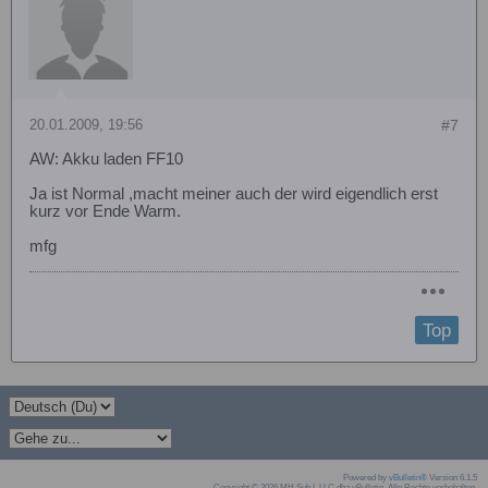
20.01.2009, 19:56
#7
AW: Akku laden FF10
Ja ist Normal ,macht meiner auch der wird eigendlich erst
kurz vor Ende Warm.
mfg
Top
Powered by
vBulletin®
Version 6.1.5
Copyright © 2026 MH Sub I, LLC dba vBulletin. Alle Rechte vorbehalten.