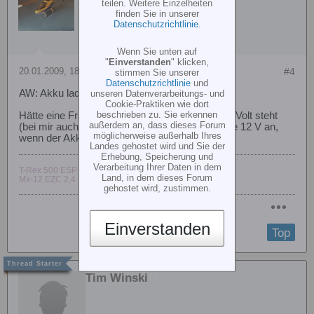
teilen. Weitere Einzelheiten
finden Sie in unserer
Datenschutzrichtlinie
.
Wenn Sie unten auf
"
Einverstanden
" klicken,
20.01.2009, 18:50
#4
stimmen Sie unserer
Datenschutzrichtlinie
und
AW: Akku laden FF10
unseren Datenverarbeitungs- und
Cookie-Praktiken wie dort
beschrieben zu. Sie erkennen
Hätte eine Frage dazu, wenn auf dem Akku 9,6 Volt steht
außerdem an, dass dieses Forum
(bei mir auch), wieso zeigt es dann in der Funke 12 V an,
möglicherweise außerhalb Ihres
wenn der Akku voll ist ?
Landes gehostet wird und Sie der
Erhebung, Speicherung und
Verarbeitung Ihrer Daten in dem
T-Rex 500 ESP Microbeast
Land, in dem dieses Forum
Mx-12 EZC 2,4 Ghz
gehostet wird, zustimmen.
Einverstanden
Top
Tim Winski