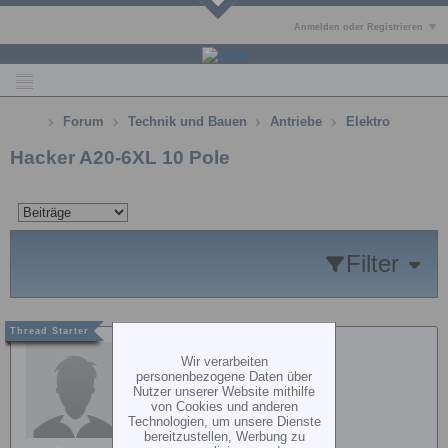
Anmelden oder Registrieren
Forum
Technik und Bauen
Antriebe
Elektro
Hacker A20-6XL 10 Pole
Filter
BugBear
Wir verarbeiten
personenbezogene Daten über
Nutzer unserer Website mithilfe
von Cookies und anderen
Technologien, um unsere Dienste
bereitzustellen, Werbung zu