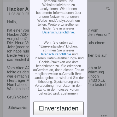
personalisieren und
Websiteaktivitäten zu
Hacker A20-6XL 10 Pole
#1
analysieren. Wir können
bestimmte Informationen über
11.08.2010, 07:55
unsere Nutzer mit unseren
Werbe- und Analysepartnern
Hallo,
teilen. Weitere Einzelheiten
finden Sie in unserer
hat einer von euch schon mal die "Neue Version" vom
Datenschutzrichtlinie
.
Hacker A20-6XL 10 Pole 2500 rpm/ V mit der "Alten Version"
verglichen?
Wenn Sie unten auf
Die "Neue Version" gibt es schon seit weit mehr als einem
"
Einverstanden
" klicken,
Jahr (oder noch länger).
stimmen Sie unserer
Ich habe nun schon mal festgestellt!
Datenschutzrichtlinie
und
Beide Versionen haben das gleiche Gewicht, sehen bis auf
unseren Datenverarbeitungs- und
das Endteil der Motorglocke gleich aus.
Cookie-Praktiken wie dort
beschrieben zu. Sie erkennen
Vom Alten A20 war ich nicht gegeistert denn: Nach m.M.
außerdem an, dass dieses Forum
fehlte es dem Motor an Drehmoment und die Erwärmung
möglicherweise außerhalb Ihres
war einfach zu stark und der Stromverbrauch zu hoch
Landes gehostet wird und Sie der
(Testträger Mini Titan und im Vergleich zum Align 430 XL).
Erhebung, Speicherung und
Nun habe ich die Möglichkeit die "Neue Version" zu testen!
Verarbeitung Ihrer Daten in dem
Was ich in kürze auch mal probieren werde.
Land, in dem dieses Forum
gehostet wird, zustimmen.
Gruß Volker
Einverstanden
Stichworte:
-