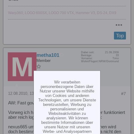
Warp360, LOGO 600SX, LOGO 700 VTX, Hammer V3, DS-24, DX9
Top
Dabei seit:
21.09.2009
metha101
Beiträge:
33
Vorname:
Timo
Member
Wohn/Flugort:
NRW/Dortmund
Wir verarbeiten
personenbezogene Daten über
Nutzer unserer Website mithilfe
12.08.2010, 13:20
#7
von Cookies und anderen
Technologien, um unsere Dienste
AW: Fast governor am YGE
bereitzustellen, Werbung zu
personalisieren und
Vorweg ich habe keine Ahnung wie so ein Regler funktioniert
Websiteaktivitäten zu
aber reich logisch würde ich das dann so sehen:
analysieren. Wir können
bestimmte Informationen über
nexus665 um dann aber in 10ms regeln zu können wird
unsere Nutzer mit unseren
doch bestimmt mehr Strom benötigt. Es reicht ja nicht den
Werbe- und Analysepartnern