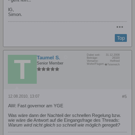
- geht fein...
lG,
Simon.
Top
Dabei seit:
31.12.2008
Taumel S.
Beiträge:
26320
Vorname:
Helfried
Senior Member
Wohn/Flugort:
�?sterreich
12.08.2010, 13:07
#5
AW: Fast governor am YGE
Was wäre dann der Nachteil der schnellen Regelung bzw.
wie wäre die Antwort auf die Eingangsfrage des Threads:
Warum wird nicht gleich so schnell wie möglich geregelt?