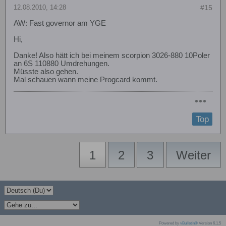
12.08.2010, 14:28
#15
AW: Fast governor am YGE
Hi,
Danke! Also hätt ich bei meinem scorpion 3026-880 10Poler
an 6S 110880 Umdrehungen.
Müsste also gehen.
Mal schauen wann meine Progcard kommt.
Top
1
2
3
Weiter
Powered by
vBulletin®
Version 6.1.5