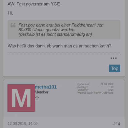
AW: Fast governor am YGE
Hi,
Fast.gov kann erst bei einer Felddrehzahl von
80.000 U/min. genutzt werden.
(deshalb ist es nicht standardmäßig an)
Was heißt das dann, ab wann man es anmachen kann?
Top
Dabei seit:
21.09.2009
metha101
Beiträge:
33
Vorname:
Timo
Member
Wohn/Flugort:
NRW/Dortmund
12.08.2010, 14:09
#14