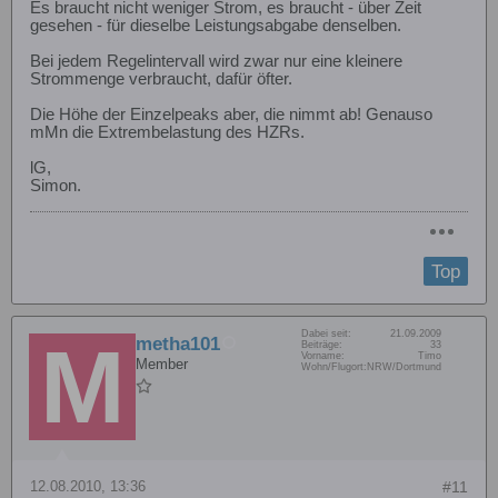
Es braucht nicht weniger Strom, es braucht - über Zeit
gesehen - für dieselbe Leistungsabgabe denselben.
Bei jedem Regelintervall wird zwar nur eine kleinere
Strommenge verbraucht, dafür öfter.
Die Höhe der Einzelpeaks aber, die nimmt ab! Genauso
mMn die Extrembelastung des HZRs.
lG,
Simon.
Top
Dabei seit:
21.09.2009
metha101
Beiträge:
33
Vorname:
Timo
Member
Wohn/Flugort:
NRW/Dortmund
12.08.2010, 13:36
#11