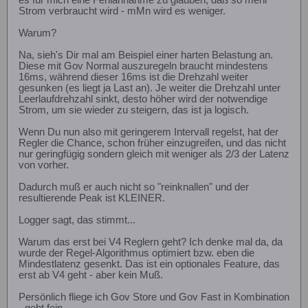
es für mich eine Fehlannahme zu glauben, daß so mehr
Strom verbraucht wird - mMn wird es weniger.
Warum?
Na, sieh's Dir mal am Beispiel einer harten Belastung an.
Diese mit Gov Normal auszuregeln braucht mindestens
16ms, während dieser 16ms ist die Drehzahl weiter
gesunken (es liegt ja Last an). Je weiter die Drehzahl unter
Leerlaufdrehzahl sinkt, desto höher wird der notwendige
Strom, um sie wieder zu steigern, das ist ja logisch.
Wenn Du nun also mit geringerem Intervall regelst, hat der
Regler die Chance, schon früher einzugreifen, und das nicht
nur geringfügig sondern gleich mit weniger als 2/3 der Latenz
von vorher.
Dadurch muß er auch nicht so "reinknallen" und der
resultierende Peak ist KLEINER.
Logger sagt, das stimmt...
Warum das erst bei V4 Reglern geht? Ich denke mal da, da
wurde der Regel-Algorithmus optimiert bzw. eben die
Mindestlatenz gesenkt. Das ist ein optionales Feature, das
erst ab V4 geht - aber kein Muß.
Persönlich fliege ich Gov Store und Gov Fast in Kombination