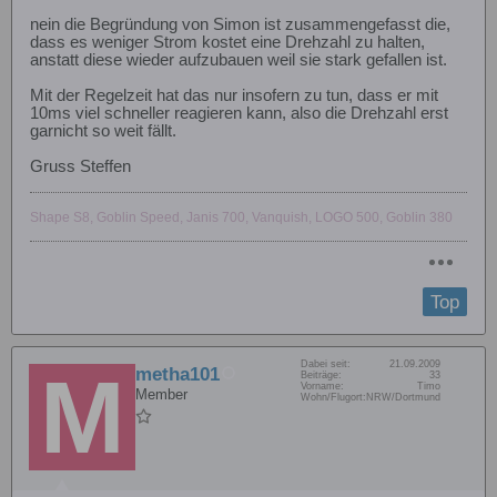
nein die Begründung von Simon ist zusammengefasst die,
dass es weniger Strom kostet eine Drehzahl zu halten,
anstatt diese wieder aufzubauen weil sie stark gefallen ist.
Mit der Regelzeit hat das nur insofern zu tun, dass er mit
10ms viel schneller reagieren kann, also die Drehzahl erst
garnicht so weit fällt.
Gruss Steffen
Shape S8, Goblin Speed, Janis 700, Vanquish, LOGO 500, Goblin 380
Top
Dabei seit:
21.09.2009
metha101
Beiträge:
33
Vorname:
Timo
Member
Wohn/Flugort:
NRW/Dortmund