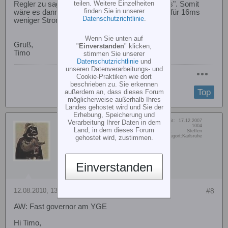
teilen. Weitere Einzelheiten
Regler zu sagen: "So ab jetzt regelst du in 10ms". Somit
finden Sie in unserer
wäre es dann wieder ausgeglichen. Wenn man für 16ms
Datenschutzrichtlinie
.
weniger Strom braucht, aber eben 6ms länger.
Wenn Sie unten auf
Gruß,
"
Einverstanden
" klicken,
Timo
stimmen Sie unserer
Datenschutzrichtlinie
und
unseren Datenverarbeitungs- und
Cookie-Praktiken wie dort
beschrieben zu. Sie erkennen
Top
außerdem an, dass dieses Forum
möglicherweise außerhalb Ihres
Landes gehostet wird und Sie der
Erhebung, Speicherung und
Dabei seit:
17.12.2007
Verarbeitung Ihrer Daten in dem
McClean
Beiträge:
1004
Land, in dem dieses Forum
Vorname:
Steffen
Senior Member
Wohn/Flugort:
Karlsruhe
gehostet wird, zustimmen.
Einverstanden
12.08.2010, 13:27
#8
AW: Fast governor am YGE
Hi Timo,