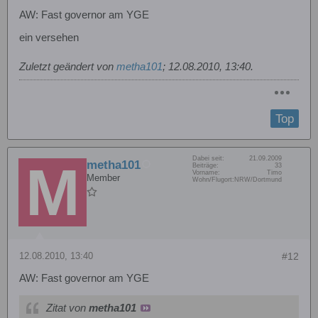
AW: Fast governor am YGE
ein versehen
Zuletzt geändert von
metha101
;
12.08.2010, 13:40
.
Top
Dabei seit:
21.09.2009
metha101
Beiträge:
33
Vorname:
Timo
Member
Wohn/Flugort:
NRW/Dortmund
12.08.2010, 13:40
#12
AW: Fast governor am YGE
Zitat von
metha101