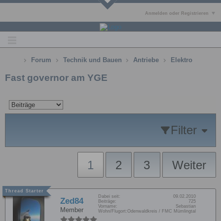
Anmelden oder Registrieren
Forum
Technik und Bauen
Antriebe
Elektro
Fast governor am YGE
Filter
1
2
3
Weiter
Dabei seit:
09.02.2010
Zed84
Beiträge:
725
Vorname:
Sebastian
Member
Wohn/Flugort:
Odenwaldkreis / FMC Mümlingtal