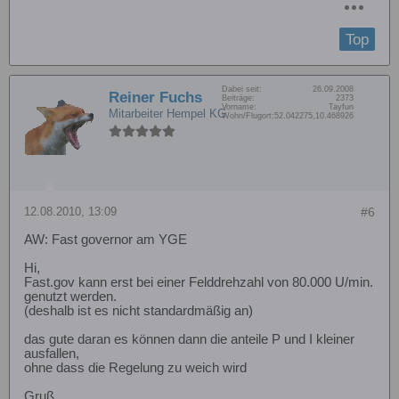
Top
Dabei seit:
26.09.2008
Reiner Fuchs
Beiträge:
2373
Vorname:
Tayfun
Mitarbeiter Hempel KG
Wohn/Flugort:
52.042275,10.468926
12.08.2010, 13:09
#6
AW: Fast governor am YGE
Hi,
Fast.gov kann erst bei einer Felddrehzahl von 80.000 U/min.
genutzt werden.
(deshalb ist es nicht standardmäßig an)
das gute daran es können dann die anteile P und I kleiner
ausfallen,
ohne dass die Regelung zu weich wird
Gruß