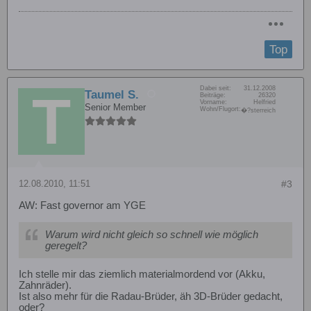
Top
Dabei seit:
31.12.2008
Taumel S.
Beiträge:
26320
Vorname:
Helfried
Senior Member
Wohn/Flugort:
�?sterreich
12.08.2010, 11:51
#3
AW: Fast governor am YGE
Warum wird nicht gleich so schnell wie möglich
geregelt?
Ich stelle mir das ziemlich materialmordend vor (Akku,
Zahnräder).
Ist also mehr für die Radau-Brüder, äh 3D-Brüder gedacht,
oder?