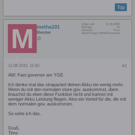
Top
Dabei seit:
21.09.2009
metha101
Beiträge:
33
Vorname:
Timo
Member
Wohn/Flugort:
NRW/Dortmund
12.08.2010, 11:50
#2
AW: Fast governor am YGE
Ich denke mal das strapaziert deinen Akku ein wenig mehr.
Wenn du mit den normalen store gov. auskommst, dann
brauchst du eben diese Funktion nicht und kannst mit
weniger Akku Leistung fliegen. Also ein Vorteil für die, die mit
dem normalen gov. auskommen.
So sehe ich das.
Gruß,
Timo