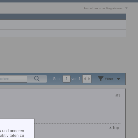
Anmelden oder Registrieren
Seite
von
1
Filter
#1
Top
s und anderen
ktivitäten zu