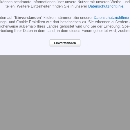
r können bestimmte Informationen über unsere Nutzer mit unseren Werbe- und
teilen. Weitere Einzelheiten finden Sie in unserer
Datenschutzrichtlinie
.
ten auf "
Einverstanden
" klicken, stimmen Sie unserer
Datenschutzrichtlinie
ungs- und Cookie-Praktiken wie dort beschrieben zu. Sie erkennen außerdem 
cherweise außerhalb Ihres Landes gehostet wird und Sie der Erhebung, Spe
rbeitung Ihrer Daten in dem Land, in dem dieses Forum gehostet wird, zusti
HILFE
KONTAKT
PR
Einverstanden