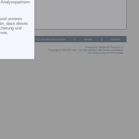
 Analysepartnern
und unseren
an, dass dieses
icherung und
mmen.
IVATSPHÄRE
NUTZUNGSBEDINGUNGEN
ADMIN
HINAUF
Powered by
vBulletin®
Version 6.1.5
Copyright © 2026 MH Sub I, LLC dba vBulletin. Alle Rechte vorbehalten.
Die Seite wurde um 17:07 erstellt.