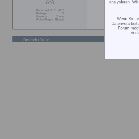
analysieren. Wi
Dabei seit:
26.11.2007
Beiträge:
33
Vorname:
Diego
Wenn Sie un
Wohn/Flugort:
Bülach
Datenverarbeit
Forum mögli
Vera
Deutsch (Du)