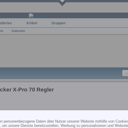
alleries
Artikel
Gruppen
ste
Kalender
cker X-Pro 70 Regler
ten personenbezogene Daten über Nutzer unserer Website mithilfe von Cookie
, um unsere Dienste bereitzustellen, Werbung zu personalisieren und Websitea