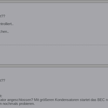
t??
rolliert..
chen..
t??
t:
ator angeschlossen? Mit größeren Kondensatoren startet das BEC ni
n nochmals probieren.