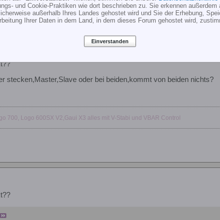
simpuls (Motor dran)? Sicher, dass da wirklich nix rauskommt?
ungs- und Cookie-Praktiken wie dort beschrieben zu. Sie erkennen außerdem 
cherweise außerhalb Ihres Landes gehostet wird und Sie der Erhebung, Spe
rbeitung Ihrer Daten in dem Land, in dem dieses Forum gehostet wird, zusti
Einverstanden
t??
er stecken,Master,Slave oder bei beiden,kommt von beiden nichts?
go 700, Logo 600SX V2,Gaui X3 alles mit V-Stabi und VBAR Control
t??