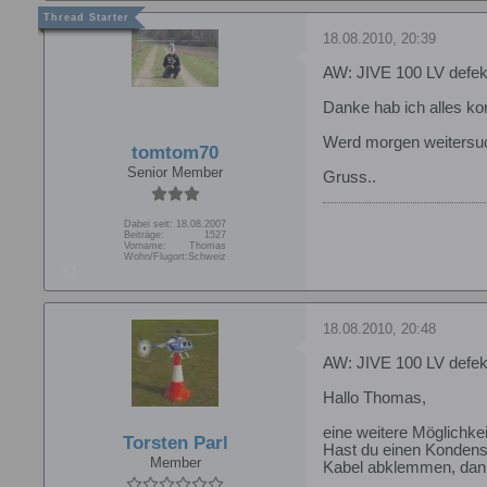
18.08.2010, 20:39
AW: JIVE 100 LV defek
Danke hab ich alles kont
Werd morgen weitersu
tomtom70
Senior Member
Gruss..
Dabei seit:
18.08.2007
Beiträge:
1527
Vorname:
Thomas
Wohn/Flugort:
Schweiz
18.08.2010, 20:48
AW: JIVE 100 LV defek
Hallo Thomas,
eine weitere Möglichkei
Torsten Parl
Hast du einen Kondens
Member
Kabel abklemmen, dan