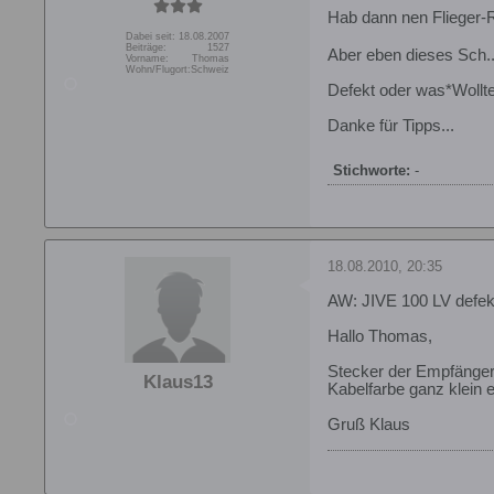
Hab dann nen Flieger-
Dabei seit:
18.08.2007
Beiträge:
1527
Aber eben dieses Sch..s
Vorname:
Thomas
Wohn/Flugort:
Schweiz
Defekt oder was*Wollte
Danke für Tipps...
Stichworte:
-
18.08.2010, 20:35
AW: JIVE 100 LV defek
Hallo Thomas,
Stecker der Empfängerv
Klaus13
Kabelfarbe ganz klein e
Gruß Klaus