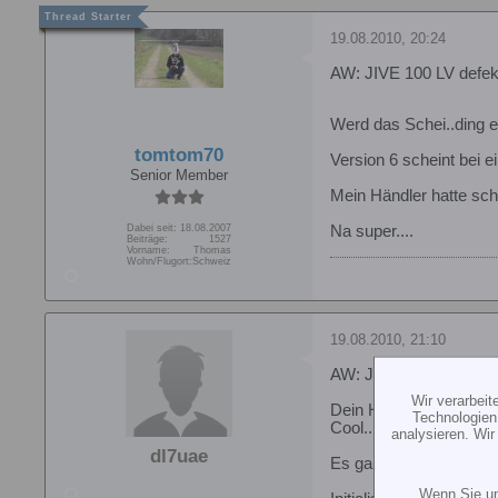
19.08.2010, 20:24
AW: JIVE 100 LV defek
Werd das Schei..ding e
tomtom70
Version 6 scheint bei ei
Senior Member
Mein Händler hatte sch
Dabei seit:
18.08.2007
Na super....
Beiträge:
1527
Vorname:
Thomas
Wohn/Flugort:
Schweiz
19.08.2010, 21:10
AW: JIVE 100 LV defek
Wir verarbei
Dein Händler hat die 
Technologien
Cool... Vor allem v6...
analysieren. Wi
dl7uae
Es gab' aber mWn kein
Wenn Sie un