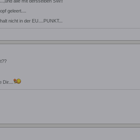
ft...,und alle mit dersselben SW!!
pf geleert....
 halt nicht in der EU....PUNKT...
t??
Dir....