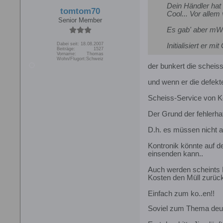
Dein Händler hat
tomtom70
Cool... Vor allem
Senior Member
Es gab' aber mWn
Dabei seit:
18.08.2007
Initialisiert er 
Beiträge:
1527
Vorname:
Thomas
Wohn/Flugort:
Schweiz
der bunkert die scheiss
und wenn er die defekte
Scheiss-Service von Kon
Der Grund der fehlerhaf
D.h. es müssen nicht al
Kontronik könnte auf d
einsenden kann..
Auch werden scheints H
Kosten den Müll zurück
Einfach zum ko..en!!
Soviel zum Thema deut