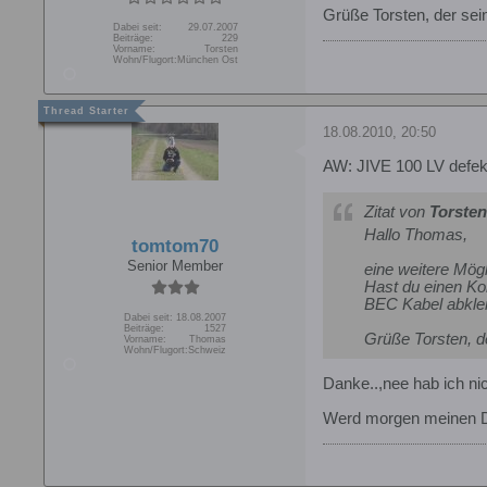
Grüße Torsten, der sei
Dabei seit:
29.07.2007
Beiträge:
229
Vorname:
Torsten
Wohn/Flugort:
München Ost
18.08.2010, 20:50
AW: JIVE 100 LV defek
Zitat von
Torsten
Hallo Thomas,
tomtom70
Senior Member
eine weitere Mögl
Hast du einen Ko
BEC Kabel abkle
Dabei seit:
18.08.2007
Beiträge:
1527
Grüße Torsten, de
Vorname:
Thomas
Wohn/Flugort:
Schweiz
Danke..,nee hab ich nic
Werd morgen meinen De