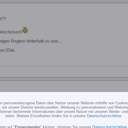
t??
inschicken!!
nigen Reglern fehlerhaft zu sein...
on 5Stk..
t??
ten personenbezogene Daten über Nutzer unserer Website mithilfe von Cookie
v6-Exemplare nicht zum kostenlosen Update geschickt?!
, um unsere Dienste bereitzustellen, Werbung zu personalisieren und Websitea
, wie lange bunkert er denn die Jives schon?
r können bestimmte Informationen über unsere Nutzer mit unseren Werbe- und
teilen. Weitere Einzelheiten finden Sie in unserer
Datenschutzrichtlinie
.
 mit v9 gefixtes Problem, was den BEC tot machte.
ten auf "
Einverstanden
" klicken, stimmen Sie unserer
Datenschutzrichtlinie