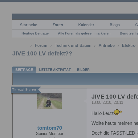
Startseite
Foren
Kalender
Blogs
G
Heutige Beiträge
Alle Foren als gelesen markieren
Benutzerli
Forum
Technik und Bauen
Antriebe
Elektro
JIVE 100 LV defekt??
BEITRÄGE
LETZTE AKTIVITÄT
BILDER
JIVE 100 LV def
18.08.2010, 20:11
Hallo Leutz
Wollte heute meinen n
tomtom70
Doch die FASST-LED le
Senior Member