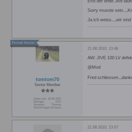
Erst der dritte Jive läu
Sorry musste sein...,Kro
Ja ich weiss...,wir sind
21.08.2010, 13:46
AW: JIVE 100 LV defek
@Mod
Fred schliessen..,danke 
tomtom70
Senior Member
Dabei seit:
18.08.2007
Beiträge:
1527
Vorname:
Thomas
Wohn/Flugort:
Schweiz
21.08.2010, 13:57