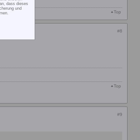
an, dass dieses
icherung und
Top
mmen.
#8
Top
#9