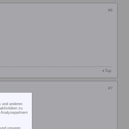
#6
Top
#7
s und anderen
ktivitäten zu
 Analysepartnern
und unseren