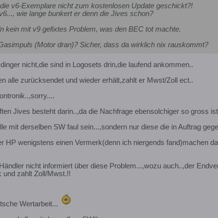
 die v6-Exemplare nicht zum kostenlosen Update geschickt?!
 v6..., wie lange bunkert er denn die Jives schon?
 kein mit v9 gefixtes Problem, was den BEC tot machte.
mit Gasimpuls (Motor dran)? Sicher, dass da wirklich nix rauskommt?
dinger nicht,die sind in Logosets drin,die laufend ankommen..
n alle zurücksendet und wieder erhält,zahlt er Mwst/Zoll ect..
tronik..,sorry....
ten Jives besteht darin..,da die Nachfrage ebensolchiger so gross is
le mit derselben SW faul sein...,sondern nur diese die in Auftrag geg
er HP wenigstens einen Vermerk(denn ich niergends fand)machen das
ändler nicht informiert über diese Problem...,wozu auch..,der Endve
 und zahlt Zoll/Mwst.!!
sche Wertarbeit...