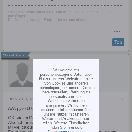
Wenn man keine Ahnung hat, einfach mal die Klappe halten oder
nachfragen!
Der Dunning-Krueger-Effekt ist immer und überall!
Top
wentelwiek
Wir verarbeiten
personenbezogene Daten über
Nutzer unserer Website mithilfe
von Cookies und anderen
Technologien, um unsere Dienste
bereitzustellen, Werbung zu
personalisieren und
18.09.2010, 18:25
#4
Websiteaktivitäten zu
analysieren. Wir können
AW: pyro 600 mit 8S
bestimmte Informationen über
unsere Nutzer mit unseren
OK, vielen Dank.
Werbe- und Analysepartnern
Also ich muss ein kleinere Ritzel montieren.
teilen. Weitere Einzelheiten
MrMel calculator gibt vielleicht dass richtige.
finden Sie in unserer
Fremd dass ich meine Ritzel montiert habe. Muss etwas
Datenschutzrichtlinie
.