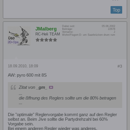
Top
Dabei seit:
05.06.2002
JMalberg
Beiträge:
22678
Vorname:
J
RC-Heli TEAM
Wohn/Flugort:
D: um Saarbrücken drum rum
18.09.2010, 18:09
#3
AW: pyro 600 mit 8S
Zitat von
_gm_
...
die ßffnung des Reglers sollte um die 80% betragen
...
Die "optimale" Reglervorgabe kommt ganz auf den Regler
selbst an. Beim Jive sollte die Partydrehzahl bei 60%
Vorgabe sein.
Bei einem anderen Regler wieder was anderes.