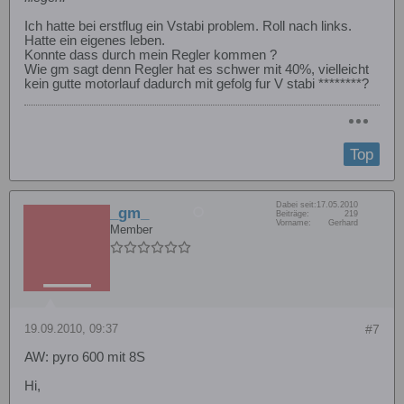
Ich hatte bei erstflug ein Vstabi problem. Roll nach links.
Hatte ein eigenes leben.
Konnte dass durch mein Regler kommen ?
Wie gm sagt denn Regler hat es schwer mit 40%, vielleicht
kein gutte motorlauf dadurch mit gefolg fur V stabi ********?
Top
Dabei seit:
17.05.2010
_gm_
Beiträge:
219
Vorname:
Gerhard
Member
19.09.2010, 09:37
#7
AW: pyro 600 mit 8S
Hi,