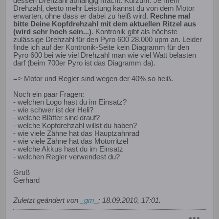
dessen Drehzahl abhängig macht. Kurzum: Je mehr
Drehzahl, desto mehr Leistung kannst du von dem Motor
erwarten, ohne dass er dabei zu heiß wird.
Rechne mal
bitte Deine Kopfdrehzahl mit dem aktuellen Ritzel aus
(wird sehr hoch sein...)
. Kontronik gibt als höchste
zulässige Drehzahl für den Pyro 600 28.000 upm an. Leider
finde ich auf der Kontronik-Seite kein Diagramm für den
Pyro 600 bei wie viel Drehzahl man wie viel Watt belasten
darf (beim 700er Pyro ist das Diagramm da).
=> Motor und Regler sind wegen der 40% so heiß.
Noch ein paar Fragen:
- welchen Logo hast du im Einsatz?
- wie schwer ist der Heli?
- welche Blätter sind drauf?
- welche Kopfdrehzahl willst du haben?
- wie viele Zähne hat das Hauptzahnrad
- wie viele Zähne hat das Motorritzel
- welche Akkus hast du im Einsatz
- welchen Regler verwendest du?
Gruß
Gerhard
Zuletzt geändert von
_gm_
;
18.09.2010, 17:01
.