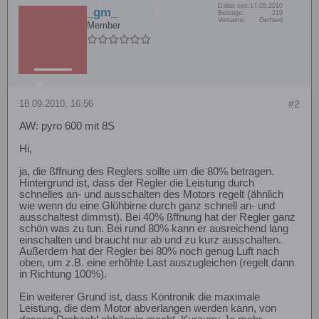
Dabei seit:
17.05.2010
_gm_
Beiträge:
219
Vorname:
Gerhard
Member
18.09.2010, 16:56
#2
AW: pyro 600 mit 8S
Hi,
ja, die ßffnung des Reglers sollte um die 80% betragen.
Hintergrund ist, dass der Regler die Leistung durch
schnelles an- und ausschalten des Motors regelt (ähnlich
wie wenn du eine Glühbirne durch ganz schnell an- und
ausschaltest dimmst). Bei 40% ßffnung hat der Regler ganz
schön was zu tun. Bei rund 80% kann er ausreichend lang
einschalten und braucht nur ab und zu kurz ausschalten.
Außerdem hat der Regler bei 80% noch genug Luft nach
oben, um z.B. eine erhöhte Last auszugleichen (regelt dann
in Richtung 100%).
Ein weiterer Grund ist, dass Kontronik die maximale
Leistung, die dem Motor abverlangen werden kann, von