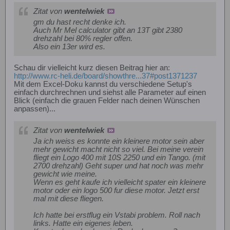
Zitat von
wentelwiek
gm du hast recht denke ich.
Auch Mr Mel calculator gibt an 13T gibt 2380
drehzahl bei 80% regler offen.
Also ein 13er wird es.
Schau dir vielleicht kurz diesen Beitrag hier an:
http://www.rc-heli.de/board/showthre...37#post1371237
Mit dem Excel-Doku kannst du verschiedene Setup's
einfach durchrechnen und siehst alle Parameter auf einen
Blick (einfach die grauen Felder nach deinen Wünschen
anpassen)...
Zitat von
wentelwiek
Ja ich weiss es konnte ein kleinere motor sein aber
mehr gewicht macht nicht so viel. Bei meine verein
fliegt ein Logo 400 mit 10S 2250 und ein Tango. (mit
2700 drehzahl) Geht super und hat noch was mehr
gewicht wie meine.
Wenn es geht kaufe ich vielleicht spater ein kleinere
motor oder ein logo 500 fur diese motor. Jetzt erst
mal mit diese fliegen.
Ich hatte bei erstflug ein Vstabi problem. Roll nach
links. Hatte ein eigenes leben.