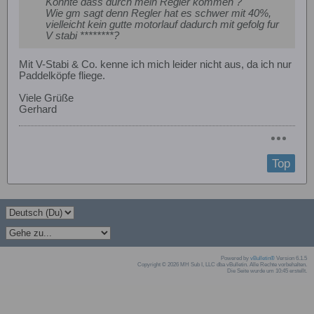
Konnte dass durch mein Regler kommen ?
Wie gm sagt denn Regler hat es schwer mit 40%,
vielleicht kein gutte motorlauf dadurch mit gefolg fur
V stabi ********?
Mit V-Stabi & Co. kenne ich mich leider nicht aus, da ich nur
Paddelköpfe fliege.
Viele Grüße
Gerhard
Top
Powered by
vBulletin®
Version 6.1.5
Copyright © 2026 MH Sub I, LLC dba vBulletin. Alle Rechte vorbehalten.
Die Seite wurde um 10:45 erstellt.