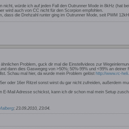
 nicht, würde ich auf jeden Fall den Outrunner Mode in 8kHz (hat bei 
er wird auch von CC nicht für den Scorpion empfohlen.
, dass die Drehzahl runter ging im Outrunner Mode, seit PWM 12kHz 
m ähnlichen Problem, guck dir mal die Einstellvideos zur Wegeinler
 und dann dies Gaswegeg von >50%; 50%-99% und <99% an deiner Fu
llst. Schau mal hier, da wurde mein Problem gelöst
http://www.rc-he
n 15er oder 16er Ritzel sonst wirst du gar nicht zufreiden, außerdem 
 E-Mail Adresse schickst, kann ich dir schon mal mein Setup zusch
Malberg
;
23.09.2010, 23:04
.