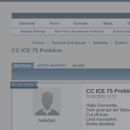
Startseite
Foren
Kalender
Blogs
G
Heutige Beiträge
Alle Foren als gelesen markieren
Benutzerli
Forum
Technik und Bauen
Antriebe
Elektro
CC ICE 75 Problem
BEITRÄGE
LETZTE AKTIVITÄT
BILDER
CC ICE 75 Prob
22.09.2010, 17:52
Hallo Gemeinde,
Steh grad auf der Wie
Cut off Auto
Limit insensitive
helidan
Brahe disabled