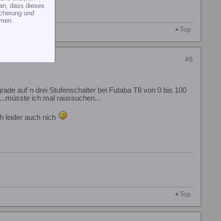
an, dass dieses
icherung und
mmen.
Top
#8
ade auf´n drei Stufenschalter bei Futaba T8 von 0 bis 100
g...müsste ich mal raussuchen...
h leider auch nich
Top