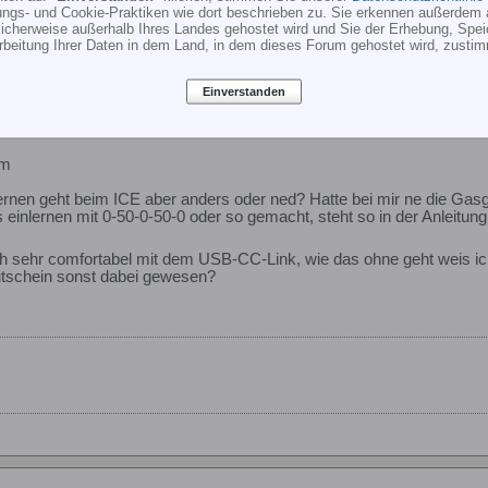
ungs- und Cookie-Praktiken wie dort beschrieben zu. Sie erkennen außerdem 
cherweise außerhalb Ihres Landes gehostet wird und Sie der Erhebung, Spe
rbeitung Ihrer Daten in dem Land, in dem dieses Forum gehostet wird, zusti
Einverstanden
em
nen geht beim ICE aber anders oder ned? Hatte bei mir ne die Gasgr
 einlernen mit 0-50-0-50-0 oder so gemacht, steht so in der Anleitun
lich sehr comfortabel mit dem USB-CC-Link, wie das ohne geht weis ic
Gutschein sonst dabei gewesen?