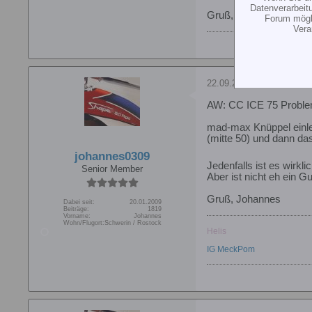
Datenverarbeit
Gruß, Dima.
Forum mögli
Vera
22.09.2010, 22:20
AW: CC ICE 75 Probl
mad-max Knüppel einler
(mitte 50) und dann das
johannes0309
Jedenfalls ist es wirk
Senior Member
Aber ist nicht eh ein 
Gruß, Johannes
Dabei seit:
20.01.2009
Beiträge:
1819
Vorname:
Johannes
Wohn/Flugort:
Schwerin / Rostock
Helis
IG MeckPom