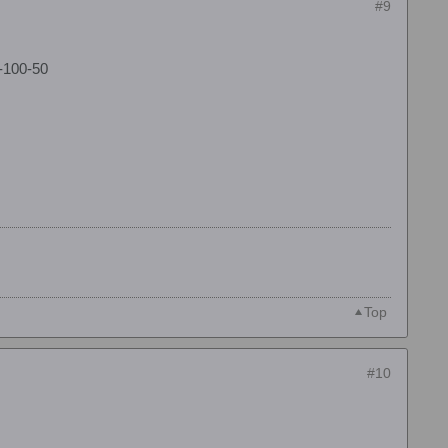
#9
-100-50
Top
#10