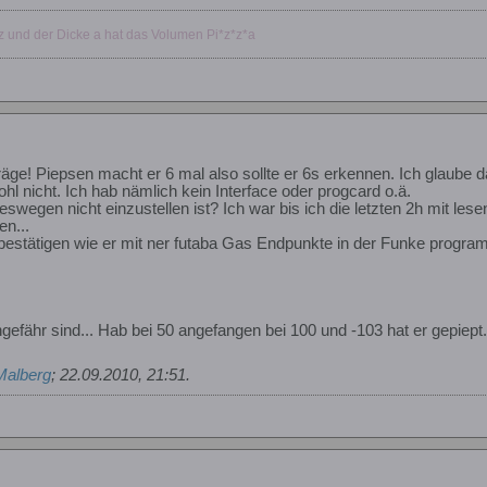
z und der Dicke a hat das Volumen Pi*z*z*a
räge! Piepsen macht er 6 mal also sollte er 6s erkennen. Ich glaube 
hl nicht. Ich hab nämlich kein Interface oder progcard o.ä.
swegen nicht einzustellen ist? Ich war bis ich die letzten 2h mit le
en...
estätigen wie er mit ner futaba Gas Endpunkte in der Funke programm
gefähr sind... Hab bei 50 angefangen bei 100 und -103 hat er gepiep
Malberg
;
22.09.2010, 21:51
.