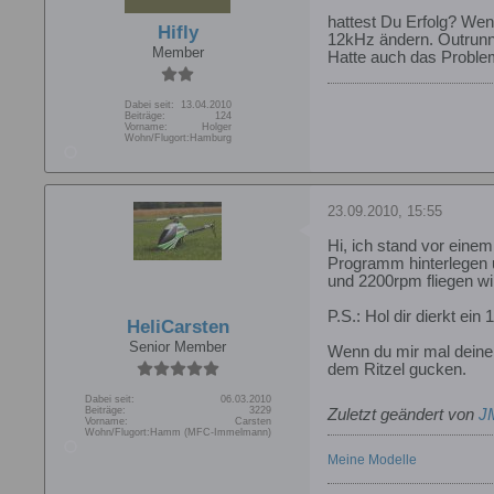
hattest Du Erfolg? Wenn
Hifly
12kHz ändern. Outrunn
Member
Hatte auch das Problem
Dabei seit:
13.04.2010
Beiträge:
124
Vorname:
Holger
Wohn/Flugort:
Hamburg
23.09.2010, 15:55
Hi, ich stand vor eine
Programm hinterlegen
und 2200rpm fliegen wi
P.S.: Hol dir dierkt ei
HeliCarsten
Senior Member
Wenn du mir mal deinen
dem Ritzel gucken.
Dabei seit:
06.03.2010
Beiträge:
3229
Zuletzt geändert von
J
Vorname:
Carsten
Wohn/Flugort:
Hamm (MFC-Immelmann)
Meine Modelle