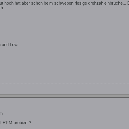
ut hoch hat aber schon beim schweben riesige drehzahleinbrüche... Bi
ch
h und Low.
em
T RPM probiert ?