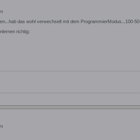
em
ufen...hab das wohl verwechselt mit dem ProgrammierModus...100-50
lernen richtig:
em