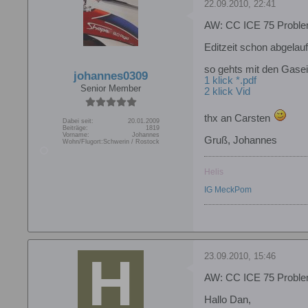
22.09.2010, 22:41
AW: CC ICE 75 Probl
Editzeit schon abgela
so gehts mit den Gasein
johannes0309
1 klick *.pdf
Senior Member
2 klick Vid
thx an Carsten
Dabei seit:
20.01.2009
Beiträge:
1819
Vorname:
Johannes
Gruß, Johannes
Wohn/Flugort:
Schwerin / Rostock
Helis
IG MeckPom
23.09.2010, 15:46
AW: CC ICE 75 Probl
Hallo Dan,