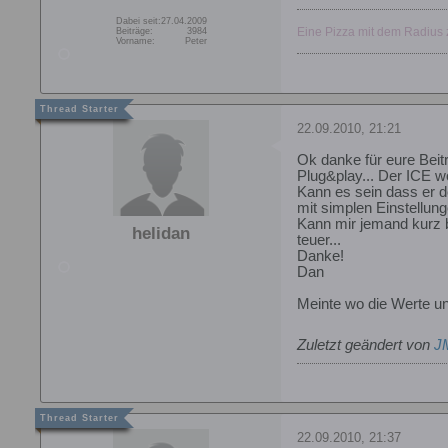
Dabei seit:
27.04.2009
Eine Pizza mit dem Radius 
Beiträge:
3984
Vorname:
Peter
22.09.2010, 21:21
Ok danke für eure Beit
Plug&play... Der ICE wo
Kann es sein dass er de
mit simplen Einstellung
Kann mir jemand kurz b
helidan
teuer...
Danke!
Dan
Meinte wo die Werte un
Zuletzt geändert von
J
22.09.2010, 21:37