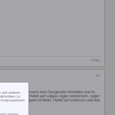
Top
#7
lernt ? Im Throttle menü eine Gasgerade einstellen und im
s und anderen
gendes prozedre, Hebel auf vollgas-regler einstecken, regler
ktivitäten zu
er quitiert und doppel-rot blinkt, Hebel auf minimum und das
 Analysepartnern
und unseren