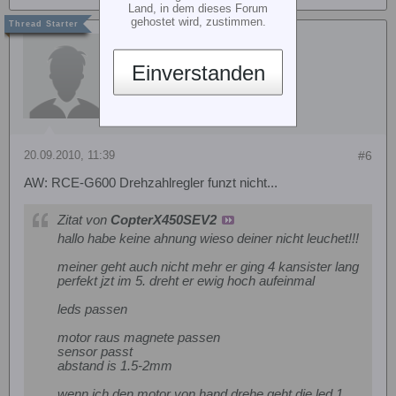
Land, in dem dieses Forum
gehostet wird, zustimmen.
Azuma
Einverstanden
20.09.2010, 11:39
#6
AW: RCE-G600 Drehzahlregler funzt nicht...
Zitat von
CopterX450SEV2
hallo habe keine ahnung wieso deiner nicht leuchet!!!
meiner geht auch nicht mehr er ging 4 kansister lang
perfekt jzt im 5. dreht er ewig hoch aufeinmal
leds passen
motor raus magnete passen
sensor passt
abstand is 1.5-2mm
wenn ich den motor von hand drehe geht die led 1