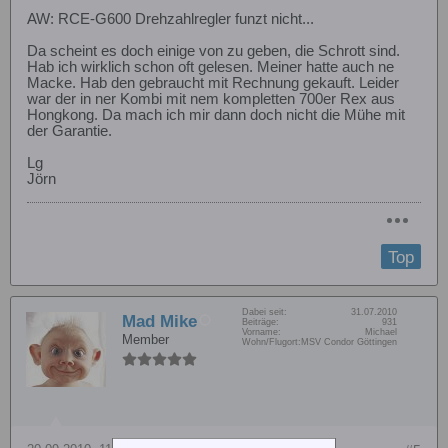
AW: RCE-G600 Drehzahlregler funzt nicht...
Da scheint es doch einige von zu geben, die Schrott sind.
Hab ich wirklich schon oft gelesen. Meiner hatte auch ne
Macke. Hab den gebraucht mit Rechnung gekauft. Leider
war der in ner Kombi mit nem kompletten 700er Rex aus
Hongkong. Da mach ich mir dann doch nicht die Mühe mit
der Garantie.
Lg
Jörn
Top
Dabei seit:
31.07.2010
Mad Mike
Beiträge:
931
Vorname:
Michael
Member
Wohn/Flugort:
MSV Condor Göttingen