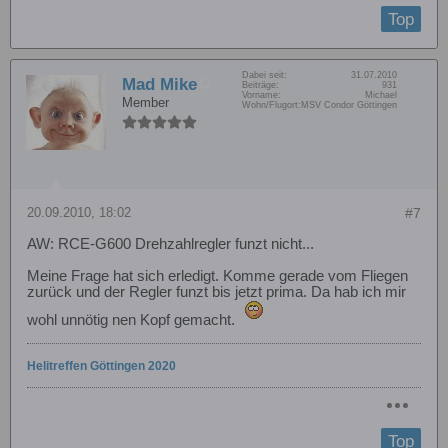
Top
Dabei seit:
31.07.2010
Mad Mike
Beiträge:
931
Vorname:
Michael
Member
Wohn/Flugort:
MSV Condor Göttingen
20.09.2010, 18:02
#7
AW: RCE-G600 Drehzahlregler funzt nicht...
Meine Frage hat sich erledigt. Komme gerade vom Fliegen
zurück und der Regler funzt bis jetzt prima. Da hab ich mir
wohl unnötig nen Kopf gemacht.
Helitreffen Göttingen 2020
Top