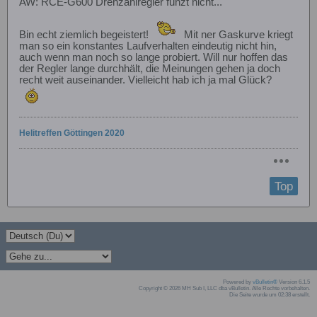
AW: RCE-G600 Drehzahlregler funzt nicht...
Bin echt ziemlich begeistert!
Mit ner Gaskurve kriegt
man so ein konstantes Laufverhalten eindeutig nicht hin,
auch wenn man noch so lange probiert. Will nur hoffen das
der Regler lange durchhält, die Meinungen gehen ja doch
recht weit auseinander. Vielleicht hab ich ja mal Glück?
Helitreffen Göttingen 2020
Top
Powered by
vBulletin®
Version 6.1.5
Copyright © 2026 MH Sub I, LLC dba vBulletin. Alle Rechte vorbehalten.
Die Seite wurde um 02:38 erstellt.