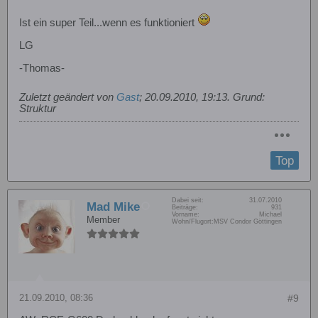
Ist ein super Teil...wenn es funktioniert
LG
-Thomas-
Zuletzt geändert von
Gast
;
20.09.2010, 19:13
.
Grund:
Struktur
Top
Dabei seit:
31.07.2010
Mad Mike
Beiträge:
931
Vorname:
Michael
Member
Wohn/Flugort:
MSV Condor Göttingen
21.09.2010, 08:36
#9