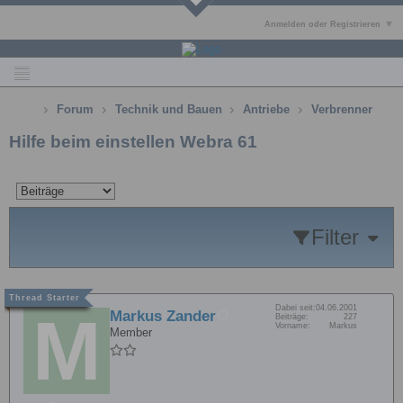
Anmelden oder Registrieren
Forum
Technik und Bauen
Antriebe
Verbrenner
Hilfe beim einstellen Webra 61
Filter
Dabei seit:
04.06.2001
Markus Zander
Beiträge:
227
Vorname:
Markus
Member