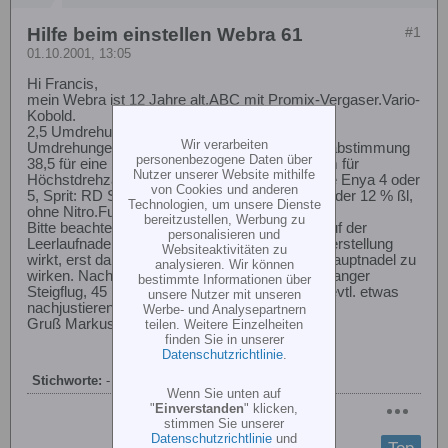
Hilfe beim einstellen Webra 61
#1
01.10.2001, 13:05
Hi Francis,
mein Webra ist 12 Jahre alt,ABC mit Promix-Vergaser.Vario-
Kobold.
2,5 Umdrehungen auf der Hauptnadel und ca 3
Wir verarbeiten
Umdrehungen auf der Leerlaufnadel. Resorohrabstimmung
personenbezogene Daten über
38,5 für eine breitbandigere Abstimmung, 36 cm für
Nutzer unserer Website mithilfe
Höchstdrehzahl im Resonanzbetrieb.Glühkerze Enya 4 oder
von Cookies und anderen
5, Sprit: RD Synth Glow, entweder mit 17% ßl oder 12 % ßl,
Technologien, um unsere Dienste
ohne Nitro.Funktioniert beides.
bereitzustellen, Werbung zu
Bitte beachte, daß der Teillastbereich, den du auf der
personalisieren und
Leerlaufnadel einstellst bis ca 80 % der Vergaserstellung
Websiteaktivitäten zu
wirkt, erst dann beginnt der Regelbereich der Hauptnadel zu
analysieren. Wir können
wirken. Nach einstellen des Vollgasbereiches (langer
bestimmte Informationen über
Steigflug, 45 ° mit Vollgas ) den Teillastbereich evtl. etwas
unsere Nutzer mit unseren
nachjustieren.
Werbe- und Analysepartnern
Gruß Markus
teilen. Weitere Einzelheiten
finden Sie in unserer
Datenschutzrichtlinie
.
Stichworte:
-
Wenn Sie unten auf
"
Einverstanden
" klicken,
stimmen Sie unserer
Datenschutzrichtlinie
und