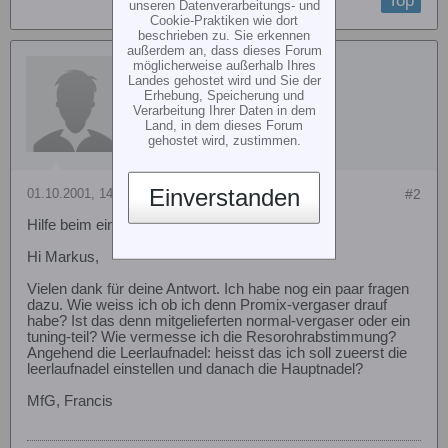
Top
unseren Datenverarbeitungs- und
Cookie-Praktiken wie dort
beschrieben zu. Sie erkennen
außerdem an, dass dieses Forum
Gast
möglicherweise außerhalb Ihres
Landes gehostet wird und Sie der
Erhebung, Speicherung und
Verarbeitung Ihrer Daten in dem
Land, in dem dieses Forum
gehostet wird, zustimmen.
Einverstanden
01.10.2001, 14:37
#2
Hilfe beim einstellen Webra 61
Hi Markus,
Vielen dank für deine Antwort. Ich habe nog ein paar fragen
dazu. Wie weiss ich ob ich denn Promix-vergaser drauf
habe? Ist das denn mitgelieferten normal-vergaser oder ein
tuning-teil? Wie vermesse ich die Resorohrabstimmung?
Angehend die Leerlaufnadel: heisst das ich soll zueerst die
leerlaufnadel einstellen und danach die Hauptnadel?
MfG, Francis