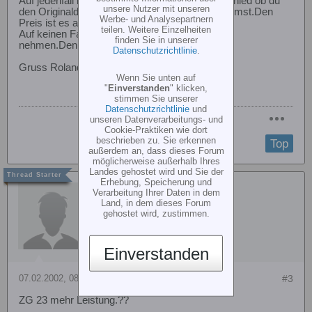
Auf jedenfall ist es schon ein deutlicher Unterschied ob du
unsere Nutzer mit unseren
den Originaldämpfer oder ein Resodämpfer nimmst.Den
Werbe- und Analysepartnern
Preis ist es auf jedenfall wert.
teilen. Weitere Einzelheiten
Auf keinen Fall darfst du ein \"Flächenresorohr\"
finden Sie in unserer
nehmen.Denn dann überhitzt der ZG im Hubi.
Datenschutzrichtlinie
.
Gruss Roland
Wenn Sie unten auf
"
Einverstanden
" klicken,
stimmen Sie unserer
Datenschutzrichtlinie
und
unseren Datenverarbeitungs- und
Cookie-Praktiken wie dort
beschrieben zu. Sie erkennen
Top
außerdem an, dass dieses Forum
möglicherweise außerhalb Ihres
Landes gehostet wird und Sie der
Erhebung, Speicherung und
Gast
Verarbeitung Ihrer Daten in dem
Land, in dem dieses Forum
gehostet wird, zustimmen.
Einverstanden
07.02.2002, 08:26
#3
ZG 23 mehr Leistung.??