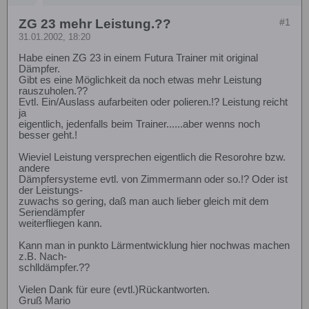
ZG 23 mehr Leistung.??
#1
31.01.2002, 18:20
Habe einen ZG 23 in einem Futura Trainer mit original
Dämpfer.
Gibt es eine Möglichkeit da noch etwas mehr Leistung
rauszuholen.??
Evtl. Ein/Auslass aufarbeiten oder polieren.!? Leistung reicht
ja
eigentlich, jedenfalls beim Trainer......aber wenns noch
besser geht.!
Wieviel Leistung versprechen eigentlich die Resorohre bzw.
andere
Dämpfersysteme evtl. von Zimmermann oder so.!? Oder ist
der Leistungs-
zuwachs so gering, daß man auch lieber gleich mit dem
Seriendämpfer
weiterfliegen kann.
Kann man in punkto Lärmentwicklung hier nochwas machen
z.B. Nach-
schlldämpfer.??
Vielen Dank für eure (evtl.)Rückantworten.
Gruß Mario