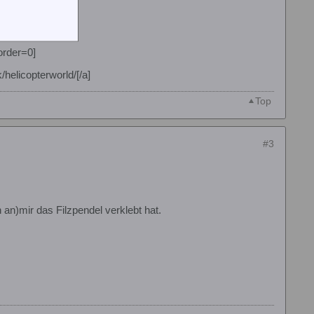
order=0]
helicopterworld/[/a]
Top
#3
 an)mir das Filzpendel verklebt hat.