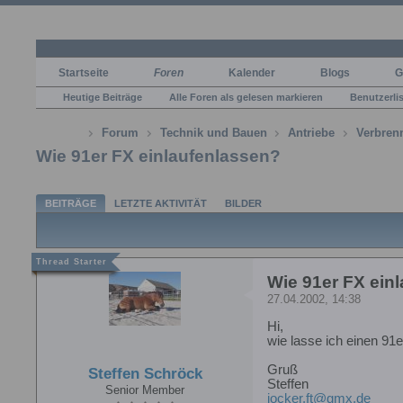
Startseite
Foren
Kalender
Blogs
G
Heutige Beiträge
Alle Foren als gelesen markieren
Benutzerli
Forum
Technik und Bauen
Antriebe
Verbren
Wie 91er FX einlaufenlassen?
BEITRÄGE
LETZTE AKTIVITÄT
BILDER
Wie 91er FX ein
27.04.2002, 14:38
Hi,
wie lasse ich einen 91
Gruß
Steffen Schröck
Steffen
Senior Member
jocker.ft@gmx.de