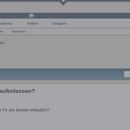
alleries
Artikel
Gruppen
ste
Kalender
ner
laufenlassen?
er Fx am besten einlaufen?