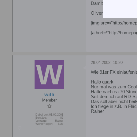
Damit also, viel Spass!
Oliver
[img src=\"http://home
[a href=\"http://homep
28.04.2002, 10:20
Wie 91er FX einlaufen
Hallo quark
Nur mal was zum Cool
Hatte nach ca 70 Stunde
willi
Seit dem ich auf RD-Spri
Member
Das soll aber nicht hei
Ich fliege in z.B. in Flä
Rainer
Dabei seit:
01.06.2001
Beiträge:
85
Vorname:
Rainer
Wohn/Flugort:
Suhl