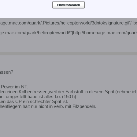
Einverstanden
page.mac.com/quark/.Pictures/helicopterworld/3dntoksignature.gif\" b
age.mac.com/quark/helicopterworld/\"]http://homepage.mac.com/quark/
lassen?
 Power im NT.
n einen Kolbenfresser ,weil der Farbstoff in diesem Sprit (nehme ich
t umgestellt habe ist alles I.o. (150 h)
ßen das CP ein schlechter Sprit ist.
chenfliegern,halt nur nicht in verb. mit Filzpendeln.