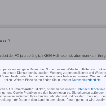
lassen?
wobei der FX ja ursprünglich KEIN Helimotor ist, aber man kann ihn g
 Nadeln ziemlich fett einzustellen (1/2 Umdrehung weiter auf, als de
taktet\" (da röhrt der Motor wie ein Viertakter - hatte ich heute sogar k
ten personenbezogene Daten über Nutzer unserer Website mithilfe von Cookie
, um unsere Dienste bereitzustellen, Werbung zu personalisieren und Websitea
andere Beiträge hier im Forum festgestellten, brauchen bis zu 20l um
r können bestimmte Informationen über unsere Nutzer mit unseren Werbe- und
mal anfangen, etwas magerer zu stellen und dann auch richtig damit zu
teilen. Weitere Einzelheiten finden Sie in unserer
Datenschutzrichtlinie
.
, kannst Du ja die Curtismethode verwenden, die, laut Ron Lund [a
ten auf "
Einverstanden
" klicken, stimmen Sie unserer
Datenschutzrichtlinie
nd.com/faqs.htm\"]http://www.ronlund.com/faqs.htm[/a] (Beitrag: \"
ungs- und Cookie-Praktiken wie dort beschrieben zu. Sie erkennen außerdem 
 break in my new engine?\") bis zu 30% mehr Leistung bringt. Allerdin
cherweise außerhalb Ihres Landes gehostet wird und Sie der Erhebung, Spe
Mein 91er FX im 3DNT hat mehr Power nach ca. 4l, als ich mir jeh wü
rbeitung Ihrer Daten in dem Land, in dem dieses Forum gehostet wird, zusti