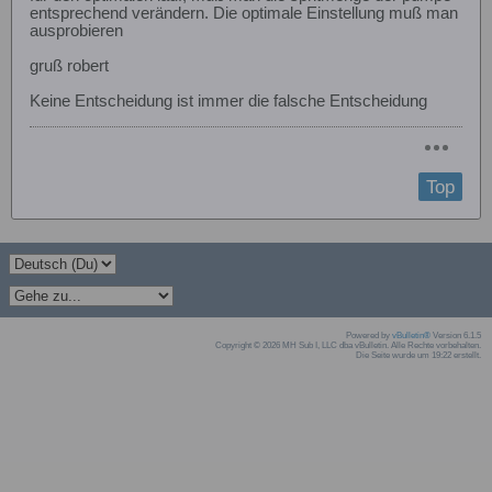
entsprechend verändern. Die optimale Einstellung muß man
ausprobieren
gruß robert
Keine Entscheidung ist immer die falsche Entscheidung
Top
Powered by
vBulletin®
Version 6.1.5
Copyright © 2026 MH Sub I, LLC dba vBulletin. Alle Rechte vorbehalten.
Die Seite wurde um 19:22 erstellt.