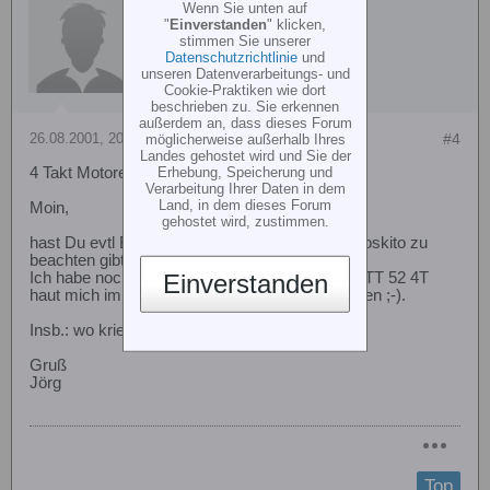
Wenn Sie unten auf
"
Einverstanden
" klicken,
stimmen Sie unserer
Datenschutzrichtlinie
und
unseren Datenverarbeitungs- und
Cookie-Praktiken wie dort
beschrieben zu. Sie erkennen
außerdem an, dass dieses Forum
26.08.2001, 20:23
#4
möglicherweise außerhalb Ihres
Landes gehostet wird und Sie der
Erhebung, Speicherung und
4 Takt Motore
Verarbeitung Ihrer Daten in dem
Land, in dem dieses Forum
Moin,
gehostet wird, zustimmen.
hast Du evtl Bilder, Tipps, Tricks die es beim Moskito zu
beachten gibt?
Ich habe noch eine Mechanik liegen aber mein TT 52 4T
Einverstanden
haut mich immer nur auf die Finger statt zu laufen ;-).
Insb.: wo kriege ich Yamada Motoren?
Gruß
Jörg
Top