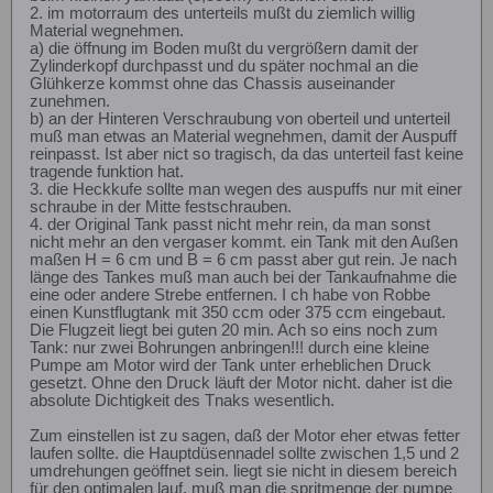
2. im motorraum des unterteils mußt du ziemlich willig
Material wegnehmen.
a) die öffnung im Boden mußt du vergrößern damit der
Zylinderkopf durchpasst und du später nochmal an die
Glühkerze kommst ohne das Chassis auseinander
zunehmen.
b) an der Hinteren Verschraubung von oberteil und unterteil
muß man etwas an Material wegnehmen, damit der Auspuff
reinpasst. Ist aber nict so tragisch, da das unterteil fast keine
tragende funktion hat.
3. die Heckkufe sollte man wegen des auspuffs nur mit einer
schraube in der Mitte festschrauben.
4. der Original Tank passt nicht mehr rein, da man sonst
nicht mehr an den vergaser kommt. ein Tank mit den Außen
maßen H = 6 cm und B = 6 cm passt aber gut rein. Je nach
länge des Tankes muß man auch bei der Tankaufnahme die
eine oder andere Strebe entfernen. I ch habe von Robbe
einen Kunstflugtank mit 350 ccm oder 375 ccm eingebaut.
Die Flugzeit liegt bei guten 20 min. Ach so eins noch zum
Tank: nur zwei Bohrungen anbringen!!! durch eine kleine
Pumpe am Motor wird der Tank unter erheblichen Druck
gesetzt. Ohne den Druck läuft der Motor nicht. daher ist die
absolute Dichtigkeit des Tnaks wesentlich.
Zum einstellen ist zu sagen, daß der Motor eher etwas fetter
laufen sollte. die Hauptdüsennadel sollte zwischen 1,5 und 2
umdrehungen geöffnet sein. liegt sie nicht in diesem bereich
für den optimalen lauf, muß man die spritmenge der pumpe