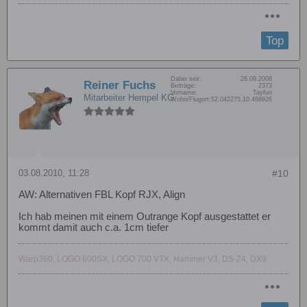
Top
Dabei seit:
26.09.2008
Reiner Fuchs
Beiträge:
2373
Vorname:
Tayfun
Mitarbeiter Hempel KG
Wohn/Flugort:
52.042275,10.468926
03.08.2010, 11:28
#10
AW: Alternativen FBL Kopf RJX, Align
Ich hab meinen mit einem Outrange Kopf ausgestattet er
kommt damit auch c.a. 1cm tiefer
Warp360, LOGO 600SX, LOGO 700 VTX, Hammer V3, DS-24, DX9