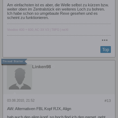
Am einfachsten ist es aber, die Welle selbst zu kürzen bzw.
weiter oben im Zentralstück ein weiteres Loch zu bohren.
Ich habe schon so umgebaute Rexe gesehen und es
scheint zu funktionieren.
Voodoo 400 + 600, AC-3X V3 | T8FG | neXt
Top
Linken98
03.08.2010, 21:52
#13
AW: Alternativen FBL Kopf RJX, Align
hab auch den align kopf, so hoch find ich den garnet, geht