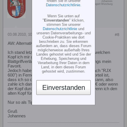
finden Sie in unserer
Vorname:
Johannes
Member
Wohn/Flugort:
Würzburg
Datenschutzrichtlinie
.
Wenn Sie unten auf
"
Einverstanden
" klicken,
stimmen Sie unserer
Datenschutzrichtlinie
und
unseren Datenverarbeitungs- und
03.08.2010, 10:18
#8
Cookie-Praktiken wie dort
beschrieben zu. Sie erkennen
AW: Alternativen FBL Kopf RJX, Align
außerdem an, dass dieses Forum
möglicherweise außerhalb Ihres
Ich stand letzte Woche vor der gleichen Frage, welchen
Landes gehostet wird und Sie der
Kopf ich mir gönne. Den Original-Kopf mit den
Erhebung, Speicherung und
Blattgriffverlängerungen "upzugraden" war anfangs mein
Verarbeitung Ihrer Daten in dem
Favorit.
Land, in dem dieses Forum
Jedoch habe ich mir jetzt bei ebay (such mal nach "RJX
gehostet wird, zustimmen.
600") in Fernost einen RJX-Kopf bestellt. Der Vorteil ist,
dass ich so den alten Kopf komplett verkaufen kann, also
zahle ich dann effektiv irgendwas um die 30-40 € oder wenn
Einverstanden
der Kopf durch den Zoll geht nur 10 - 20 Euro, wenn ich den
alten Kopf für 60-70 € los werde.
Nur so als Tip bzw. Option.
Gruß
Johannes