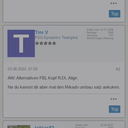
Top
Dabei seit:
12.07.2009
Tim V
Beiträge:
1846
Vorname:
Tim
PSG-Dynamics Teampilot
Wohn/Flugort:
Marburg
03.08.2010, 07:58
#2
AW: Alternativen FBL Kopf RJX, Align
Ne du kannst dir aber mal den Mikado umbau satz ankuken.
Top
Dabei seit:
25.05.2007
tobias82