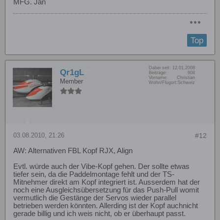
MFG. Jan
Top
Dabei seit:
12.01.2008
Qr1gL
Beiträge:
608
Vorname:
Christian
Member
Wohn/Flugort:
Schweiz
03.08.2010, 21:26
#12
AW: Alternativen FBL Kopf RJX, Align
Evtl. würde auch der Vibe-Kopf gehen. Der sollte etwas
tiefer sein, da die Paddelmontage fehlt und der TS-
Mitnehmer direkt am Kopf integriert ist. Ausserdem hat der
noch eine Ausgleichsübersetzung für das Push-Pull womit
vermutlich die Gestänge der Servos wieder parallel
betrieben werden könnten. Allerding ist der Kopf auchnicht
gerade billig und ich weis nicht, ob er überhaupt passt.