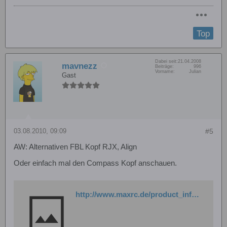
Top
Dabei seit:
21.04.2008
mavnezz
Beiträge:
996
Vorname:
Julian
Gast
03.08.2010, 09:09
#5
AW: Alternativen FBL Kopf RJX, Align
Oder einfach mal den Compass Kopf anschauen.
http://www.maxrc.de/product_info.php?products_id=510