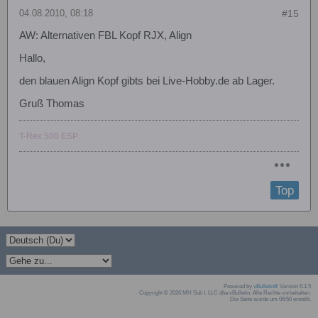
04.08.2010, 08:18
#15
AW: Alternativen FBL Kopf RJX, Align
Hallo,
den blauen Align Kopf gibts bei Live-Hobby.de ab Lager.
Gruß Thomas
T-Rex 500 ESP
Top
Powered by
vBulletin®
Version 6.1.5
Copyright © 2026 MH Sub I, LLC dba vBulletin. Alle Rechte vorbehalten.
Die Seite wurde um 06:50 erstellt.