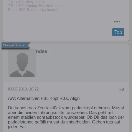
T-Rex 600 Nitro, OS 55
T-Rex 700 Century Benzin Umbau
Protos 500, Blade mcpx (nano)
Top
ndee
03.08.2010, 10:22
#9
AW: Alternativen FBL Kopf RJX, Align
Du kannst das Zentralstück vom paddelkopf nehmen. Musst
aber die beiden führungsstifte rausziehen. Das geht mit
einem stabilen schraubstock wunderbar. Ob Dir das loch der
paddelstange gefällt musst du entscheiden. Gehen tuts auf
jeden Fall.