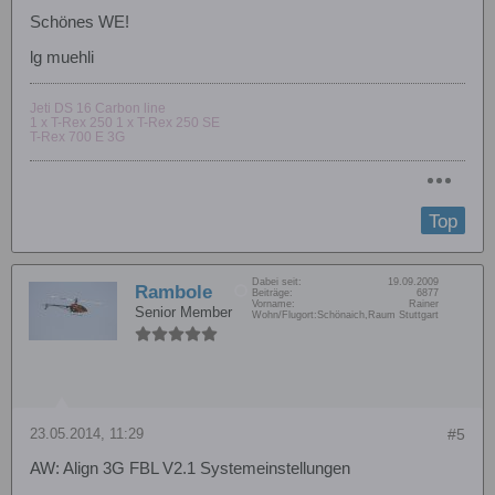
Schönes WE!
lg muehli
Jeti DS 16 Carbon line
1 x T-Rex 250 1 x T-Rex 250 SE
T-Rex 700 E 3G
Top
Dabei seit:
19.09.2009
Rambole
Beiträge:
6877
Vorname:
Rainer
Senior Member
Wohn/Flugort:
Schönaich,Raum Stuttgart
23.05.2014, 11:29
#5
AW: Align 3G FBL V2.1 Systemeinstellungen