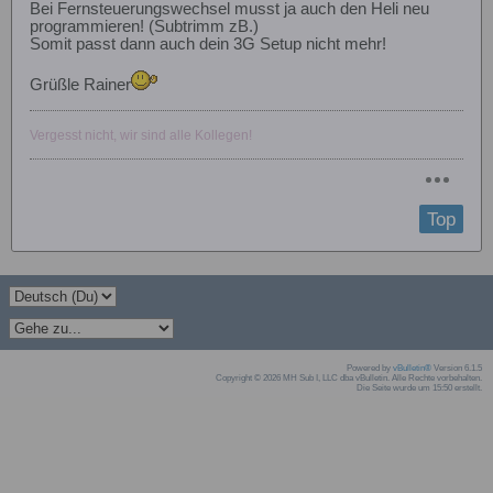
Bei Fernsteuerungswechsel musst ja auch den Heli neu
programmieren! (Subtrimm zB.)
Somit passt dann auch dein 3G Setup nicht mehr!
Grüßle Rainer
Vergesst nicht, wir sind alle Kollegen!
Top
Powered by
vBulletin®
Version 6.1.5
Copyright © 2026 MH Sub I, LLC dba vBulletin. Alle Rechte vorbehalten.
Die Seite wurde um 15:50 erstellt.