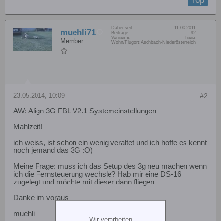
Top
Dabei seit:
11.03.2011
muehli71
Beiträge:
92
Vorname:
franz
Member
Wohn/Flugort:
Aschbach-Niederösterreich
23.05.2014, 10:09
#2
AW: Align 3G FBL V2.1 Systemeinstellungen
Mahlzeit!
ich weiss, ist schon ein wenig veraltet und ich hoffe es kennt
noch jemand das 3G :O)
Meine Frage: muss ich das Setup des 3g neu machen wenn
ich die Fernsteuerung wechsle? Hab mir eine DS-16
zugelegt und möchte mit dieser dann fliegen.
Danke im voraus
muehli
Wir verarbeiten