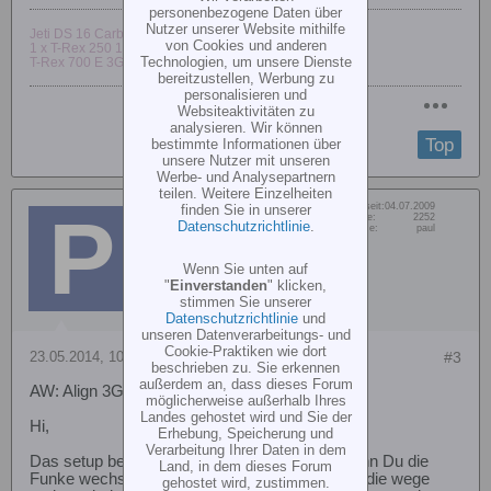
personenbezogene Daten über
Nutzer unserer Website mithilfe
Jeti DS 16 Carbon line
von Cookies und anderen
1 x T-Rex 250 1 x T-Rex 250 SE
Technologien, um unsere Dienste
T-Rex 700 E 3G
bereitzustellen, Werbung zu
personalisieren und
Websiteaktivitäten zu
analysieren. Wir können
Top
bestimmte Informationen über
unsere Nutzer mit unseren
Werbe- und Analysepartnern
teilen. Weitere Einzelheiten
Dabei seit:
04.07.2009
finden Sie in unserer
PMO
Beiträge:
2252
Datenschutzrichtlinie
.
Vorname:
paul
Senior Member
Wenn Sie unten auf
"
Einverstanden
" klicken,
stimmen Sie unserer
Datenschutzrichtlinie
und
unseren Datenverarbeitungs- und
Cookie-Praktiken wie dort
23.05.2014, 10:36
#3
beschrieben zu. Sie erkennen
außerdem an, dass dieses Forum
AW: Align 3G FBL V2.1 Systemeinstellungen
möglicherweise außerhalb Ihres
Landes gehostet wird und Sie der
Hi,
Erhebung, Speicherung und
Verarbeitung Ihrer Daten in dem
Das setup beim 3G ist in 1minute erledigt!! Wenn Du die
Land, in dem dieses Forum
Funke wechselst : also Der mischer anders ist die wege
gehostet wird, zustimmen.