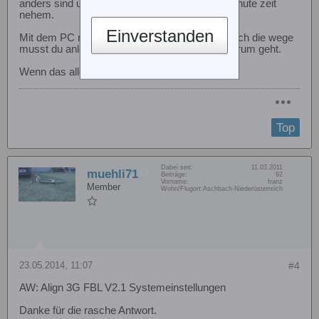
anders sind und und und würde ich doch die minute zeit
nehem.
Einverstanden
Mit dem PC musst du doch garnicht dran.. jedoch die wege
musst du anlernen und schauen ob alles richtigrum geht.
Wenn das alles klappt dann in die luft ;-)
Top
Dabei seit:
11.03.2011
muehli71
Beiträge:
92
Vorname:
franz
Member
Wohn/Flugort:
Aschbach-Niederösterreich
23.05.2014, 11:07
#4
AW: Align 3G FBL V2.1 Systemeinstellungen
Danke für die rasche Antwort.