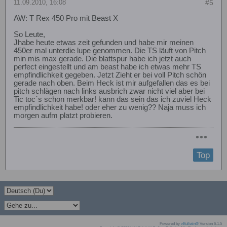
11.09.2010, 16:08
#5
AW: T Rex 450 Pro mit Beast X
So Leute,
Jhabe heute etwas zeit gefunden und habe mir meinen
450er mal unterdie lupe genommen. Die TS läuft von Pitch
min mis max gerade. Die blattspur habe ich jetzt auch
perfect eingestellt und am beast habe ich etwas mehr TS
empfindlichkeit gegeben. Jetzt Zieht er bei voll Pitch schön
gerade nach oben. Beim Heck ist mir aufgefallen das es bei
pitch schlägen nach links ausbrich zwar nicht viel aber bei
Tic toc´s schon merkbar! kann das sein das ich zuviel Heck
empfindlichkeit habe! oder eher zu wenig?? Naja muss ich
morgen aufm platzt probieren.
Top
Powered by
vBulletin®
Version 6.1.5