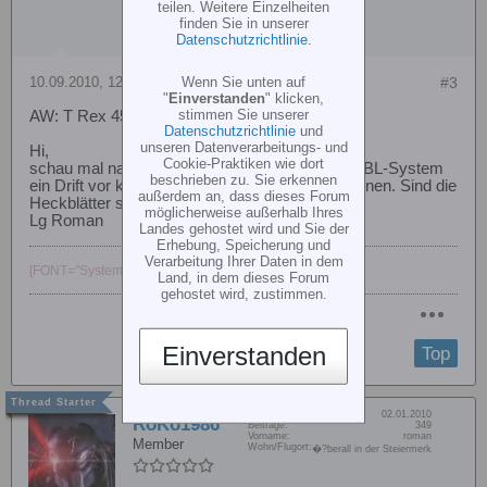
teilen. Weitere Einzelheiten
finden Sie in unserer
Datenschutzrichtlinie
.
Wenn Sie unten auf
10.09.2010, 12:47
#3
"
Einverstanden
" klicken,
stimmen Sie unserer
AW: T Rex 450 Pro mit Beast X
Datenschutzrichtlinie
und
unseren Datenverarbeitungs- und
Hi,
Cookie-Praktiken wie dort
schau mal nach Vibrationen. Wenn bei einem FBL-System
beschrieben zu. Sie erkennen
ein Drift vor kommt, dann sind es meist Vibrationen. Sind die
außerdem an, dass dieses Forum
Heckblätter sauber gewuchtet?
möglicherweise außerhalb Ihres
Lg Roman
Landes gehostet wird und Sie der
Erhebung, Speicherung und
Verarbeitung Ihrer Daten in dem
[FONT="System"]Banshee 850 [/FONT]
Land, in dem dieses Forum
gehostet wird, zustimmen.
Einverstanden
Top
Dabei seit:
02.01.2010
RoKo1986
Beiträge:
349
Vorname:
roman
Member
Wohn/Flugort:
�?berall in der Steiermerk