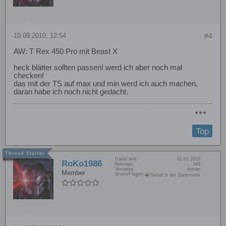
10.09.2010, 12:54
#4
AW: T Rex 450 Pro mit Beast X
heck blätter sollten passen! werd ich aber noch mal
checken!
das mit der TS auf max und min werd ich auch machen,
daran habe ich noch nicht gedacht.
Top
Dabei seit:
02.01.2010
RoKo1986
Beiträge:
349
Vorname:
roman
Member
Wohn/Flugort:
�?berall in der Steiermerk