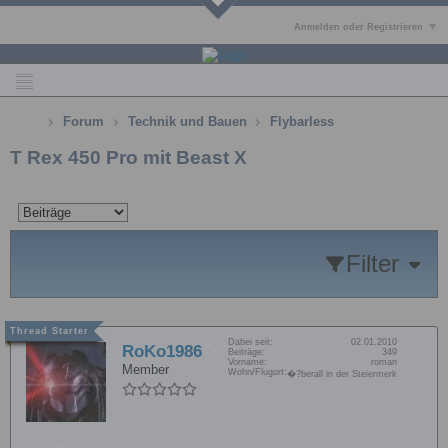
Anmelden oder Registrieren
Forum
Technik und Bauen
Flybarless
T Rex 450 Pro mit Beast X
Filter
Dabei seit:
02.01.2010
RoKo1986
Beiträge:
349
Vorname:
roman
Member
Wohn/Flugort:
�?berall in der Steiermerk