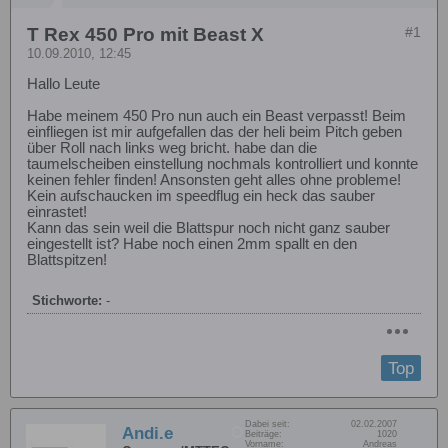
T Rex 450 Pro mit Beast X
#1
10.09.2010, 12:45
Hallo Leute
Habe meinem 450 Pro nun auch ein Beast verpasst! Beim
einfliegen ist mir aufgefallen das der heli beim Pitch geben
über Roll nach links weg bricht. habe dan die
taumelscheiben einstellung nochmals kontrolliert und konnte
keinen fehler finden! Ansonsten geht alles ohne probleme!
Kein aufschaucken im speedflug ein heck das sauber
einrastet!
Kann das sein weil die Blattspur noch nicht ganz sauber
eingestellt ist? Habe noch einen 2mm spallt en den
Blattspitzen!
Stichworte:
-
Top
Dabei seit:
02.02.2007
Andi.e
Beiträge:
1020
Vorname:
Andreas