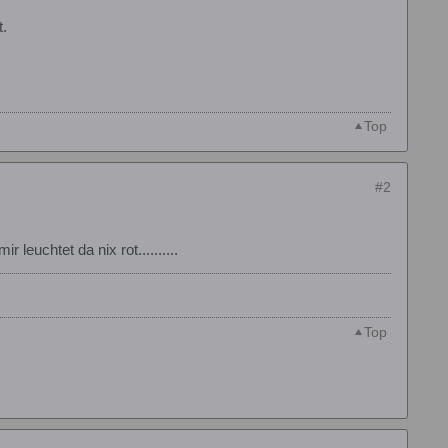
t.
Top
#2
 leuchtet da nix rot..........
Top