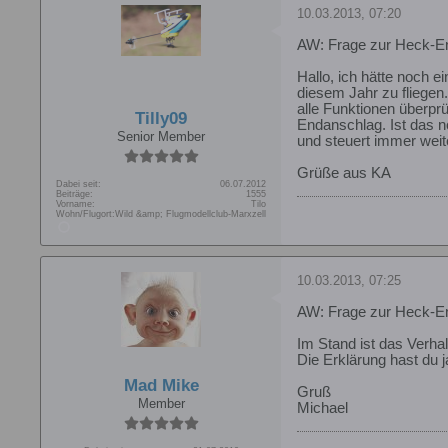
10.03.2013, 07:20
AW: Frage zur Heck-En
Hallo, ich hätte noch 
diesem Jahr zu fliegen
alle Funktionen überp
Tilly09
Endanschlag. Ist das no
Senior Member
und steuert immer weit
Grüße aus KA
Dabei seit:
06.07.2012
Beiträge:
1555
Vorname:
Tilo
Wohn/Flugort:
Wild &amp; Flugmodellclub-Marxzell
10.03.2013, 07:25
AW: Frage zur Heck-En
Im Stand ist das Verhal
Die Erklärung hast du 
Mad Mike
Gruß
Member
Michael