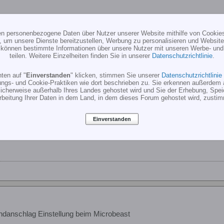
ten personenbezogene Daten über Nutzer unserer Website mithilfe von Cookie
, um unsere Dienste bereitzustellen, Werbung zu personalisieren und Websitea
r können bestimmte Informationen über unsere Nutzer mit unseren Werbe- und
danschlag Einstellung beim Microbeast
teilen. Weitere Einzelheiten finden Sie in unserer
Datenschutzrichtlinie
.
ch auch erst rot bzw. blau (kommt darauf an, welche mann zuerst gem
ten auf "
Einverstanden
" klicken, stimmen Sie unserer
Datenschutzrichtlinie
ungs- und Cookie-Praktiken wie dort beschrieben zu. Sie erkennen außerdem 
cherweise außerhalb Ihres Landes gehostet wird und Sie der Erhebung, Spe
 violett.
rbeitung Ihrer Daten in dem Land, in dem dieses Forum gehostet wird, zusti
der Anleitung S. 26, Abb. 16:
r
blau
Einverstanden
danschlag Einstellung beim Microbeast