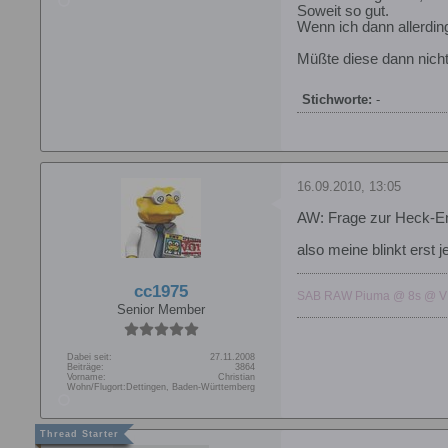
Soweit so gut.
Wenn ich dann allerding
Müßte diese dann nich
Stichworte:
-
16.09.2010, 13:05
AW: Frage zur Heck-En
also meine blinkt erst j
cc1975
SAB RAW Piuma @ 8s @ VBAR
Senior Member
Dabei seit:
27.11.2008
Beiträge:
3864
Vorname:
Christian
Wohn/Flugort:
Dettingen, Baden-Württemberg