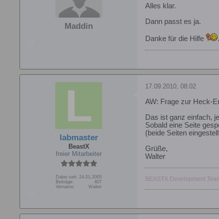
Alles klar.
Dann passt es ja.
Maddin
Danke für die Hilfe
17.09.2010, 08:02
AW: Frage zur Heck-En
Das ist ganz einfach, je
Sobald eine Seite gesp
(beide Seiten eingestel
labmaster
BeastX
Grüße,
freier Mitarbeiter
Walter
Dabei seit:
24.01.2005
BEASTX Development Tea
Beiträge:
407
Vorname:
Walter