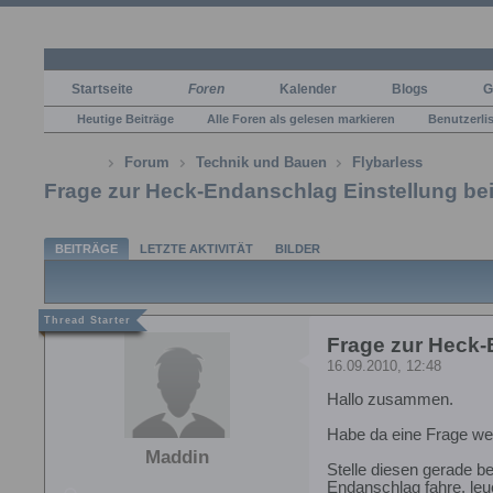
Startseite
Foren
Kalender
Blogs
G
Heutige Beiträge
Alle Foren als gelesen markieren
Benutzerli
Forum
Technik und Bauen
Flybarless
Frage zur Heck-Endanschlag Einstellung be
BEITRÄGE
LETZTE AKTIVITÄT
BILDER
Frage zur Heck-
16.09.2010, 12:48
Hallo zusammen.
Habe da eine Frage we
Maddin
Stelle diesen gerade b
Endanschlag fahre, leu