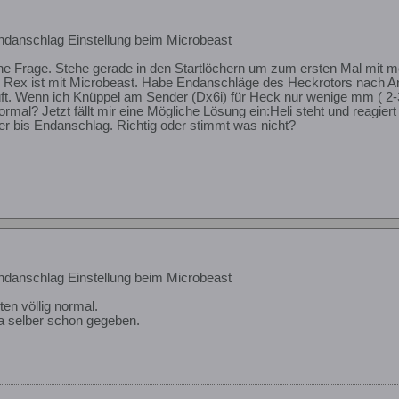
danschlag Einstellung beim Microbeast
eine Frage. Stehe gerade in den Startlöchern um zum ersten Mal mi
. Rex ist mit Microbeast. Habe Endanschläge des Heckrotors nach A
rüft. Wenn ich Knüppel am Sender (Dx6i) für Heck nur wenige mm ( 2
rmal? Jetzt fällt mir eine Mögliche Lösung ein:Heli steht und reagiert 
er bis Endanschlag. Richtig oder stimmt was nicht?
danschlag Einstellung beim Microbeast
ten völlig normal.
ja selber schon gegeben.