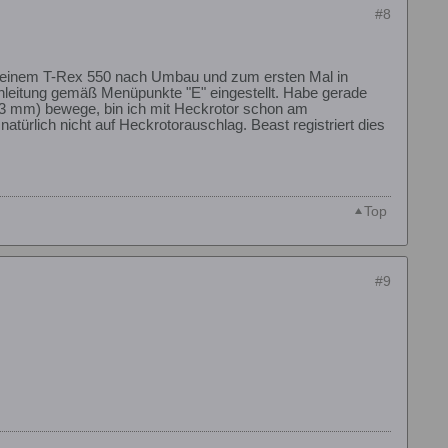
#8
t meinem T-Rex 550 nach Umbau und zum ersten Mal in
nleitung gemäß Menüpunkte "E" eingestellt. Habe gerade
-3 mm) bewege, bin ich mit Heckrotor schon am
natürlich nicht auf Heckrotorauschlag. Beast registriert dies
Top
#9