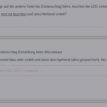
s auf die andere Seite bis Endanschlag fahre, leuchtet die LED violet
t
erst rot leuchten
und anschließend violett?
danschlag Einstellung beim Microbeast
eweiol blau oder violett und dann durchgehend (also gespeichert). bei mir
/NEO; BK117 in progress..........