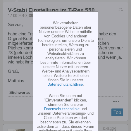
V-Stabi Einstellung im T-Rex 550
#1
17.09.2010, 09:43
Wir verarbeiten
Servus,
personenbezogene Daten über
Nutzer unserer Website mithilfe
habe eine Frage zum Einstellen des Vstabi. Ich habe den
von Cookies und anderen
Orginal-Kopf und die Align DS 610 Servos mit den
Technologien, um unsere Dienste
mitgelieferten Armen. Beim Einstellen des zyklischen
bereitzustellen, Werbung zu
Pitches komme ich für die geforderten 8° einen Wert von nur
personalisieren und
73 (gefordert 80-110). Bin bei den Servoarmen schon im
Websiteaktivitäten zu
inneren Loch. Hat jemand das gleiche Problem und wenn ja,
analysieren. Wir können
wie habt ihr es gelöst?
bestimmte Informationen über
unsere Nutzer mit unseren
Werbe- und Analysepartnern
Gruß,
teilen. Weitere Einzelheiten
finden Sie in unserer
Matthias
Datenschutzrichtlinie
.
Stichworte:
-
Wenn Sie unten auf
"
Einverstanden
" klicken,
stimmen Sie unserer
Datenschutzrichtlinie
und
Top
unseren Datenverarbeitungs- und
Cookie-Praktiken wie dort
beschrieben zu. Sie erkennen
außerdem an, dass dieses Forum
Dabei seit:
22.03.2009
möglicherweise außerhalb Ihres