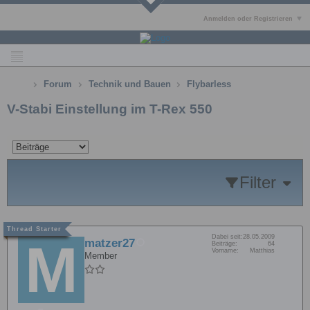
Anmelden oder Registrieren
Forum
Technik und Bauen
Flybarless
V-Stabi Einstellung im T-Rex 550
Filter
Dabei seit:
28.05.2009
matzer27
Beiträge:
64
Vorname:
Matthias
Member