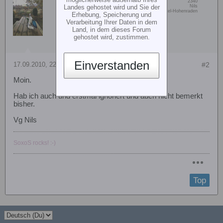
augur
Beiträge:
2340
Landes gehostet wird und Sie der
Vorname:
Nils
Senior Member
Wohn/Flugort:
FTG Borstel-Hohenraden
Erhebung, Speicherung und
Verarbeitung Ihrer Daten in dem
Land, in dem dieses Forum
gehostet wird, zustimmen.
Einverstanden
17.09.2010, 22:49
#2
Moin.
Hab ich auch und erstmal ignoriert und auch nicht bemerkt
bisher.
Vg Nils
SoxoS rocks! :-)
Top