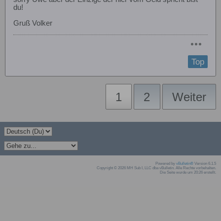
du!
Gruß Volker
Top
1
2
Weiter
Powered by
vBulletin®
Version 6.1.5
Copyright © 2026 MH Sub I, LLC dba vBulletin. Alle Rechte vorbehalten.
Die Seite wurde um 20:26 erstellt.