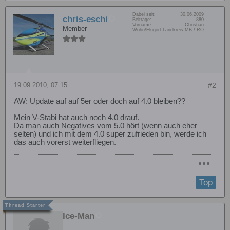
Dabei seit:
30.06.2009
chris-eschi
Beiträge:
880
Vorname:
Christian
Member
Wohn/Flugort:
Landkreis MB / RO
19.09.2010, 07:15
#2
AW: Update auf auf 5er oder doch auf 4.0 bleiben??
Mein V-Stabi hat auch noch 4.0 drauf.
Da man auch Negatives vom 5.0 hört (wenn auch eher
selten) und ich mit dem 4.0 super zufrieden bin, werde ich
das auch vorerst weiterfliegen.
Top
Ice-Man