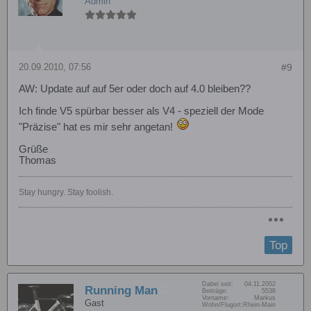
Admin
20.09.2010, 07:56
#9
AW: Update auf auf 5er oder doch auf 4.0 bleiben??
Ich finde V5 spürbar besser als V4 - speziell der Mode
"Präzise" hat es mir sehr angetan!
Grüße
Thomas
Stay hungry. Stay foolish.
Top
Dabei seit:
04.11.2002
Running Man
Beiträge:
5538
Vorname:
Markus
Gast
Wohn/Flugort:
Rhein-Main