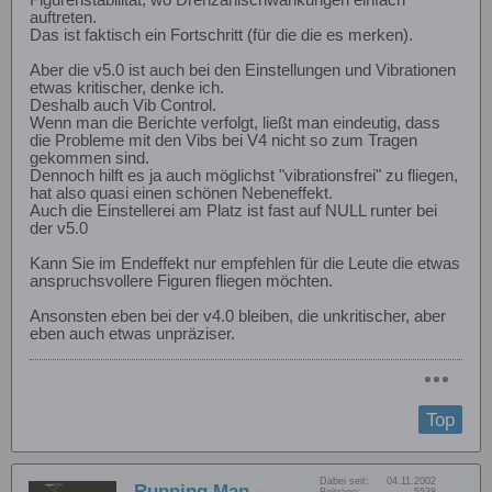
Figurenstabilität, wo Drehzahlschwankungen einfach
auftreten.
Das ist faktisch ein Fortschritt (für die die es merken).
Aber die v5.0 ist auch bei den Einstellungen und Vibrationen
etwas kritischer, denke ich.
Deshalb auch Vib Control.
Wenn man die Berichte verfolgt, ließt man eindeutig, dass
die Probleme mit den Vibs bei V4 nicht so zum Tragen
gekommen sind.
Dennoch hilft es ja auch möglichst "vibrationsfrei" zu fliegen,
hat also quasi einen schönen Nebeneffekt.
Auch die Einstellerei am Platz ist fast auf NULL runter bei
der v5.0
Kann Sie im Endeffekt nur empfehlen für die Leute die etwas
anspruchsvollere Figuren fliegen möchten.
Ansonsten eben bei der v4.0 bleiben, die unkritischer, aber
eben auch etwas unpräziser.
Top
Dabei seit:
04.11.2002
Running Man
Beiträge:
5538