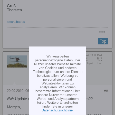
Gruß
Thorsten
smartshapes
Top
Wir verarbeiten
Dabei seit:
28.11.2009
tluckeneder
Beiträge:
1075
personenbezogene Daten über
Vorname:
Tom
Senior Member
Nutzer unserer Website mithilfe
Wohn/Flugort:
Linz
von Cookies und anderen
Technologien, um unsere Dienste
bereitzustellen, Werbung zu
personalisieren und
Websiteaktivitäten zu
analysieren. Wir können
20.09.2010, 06:09
bestimmte Informationen über
#8
unsere Nutzer mit unseren
Werbe- und Analysepartnern
AW: Update auf auf 5er oder doch auf 4.0 bleiben??
teilen. Weitere Einzelheiten
finden Sie in unserer
Morgen,
Datenschutzrichtlinie
.