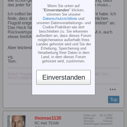
wie schon gesagt wurde, bin ich auch der Meinung, dass
das jeder für sich ausprobieren und entscheiden muss...
Wenn Sie unten auf
"
Einverstanden
" klicken,
Ich selbst bin froh, dass ich das Update gemacht habe. Ich
stimmen Sie unserer
finde, dass die 5er Version mehr meinem persönlichen
Datenschutzrichtlinie
und
unseren Datenverarbeitungs- und
Flugstil entgegenkommt - fühlt sich irgendwie "direkter" an.
Cookie-Praktiken wie dort
Das Heck hält jetzt - gerade bei schnellen
beschrieben zu. Sie erkennen
Rückwärtspassagen - etwas besser und ist m.M.n. auch
außerdem an, dass dieses Forum
etwas feinfühliger zu steuern.
möglicherweise außerhalb Ihres
Landes gehostet wird und Sie der
Aber letztendlich -> ausprobieren
Erhebung, Speicherung und
Verarbeitung Ihrer Daten in dem
vg,
Land, in dem dieses Forum
gehostet wird, zustimmen.
Tom.
[FONT="Franklin Gothic Medium"]Diabolo 600 & Diabolo BE 720 |
Einverstanden
FASST | IISI[/FONT]
Top
Dabei seit:
26.11.2007
thomas1130
Beiträge:
26096
Vorname:
Thomas
RC-Heli TEAM
Wohn/Flugort:
Österreich