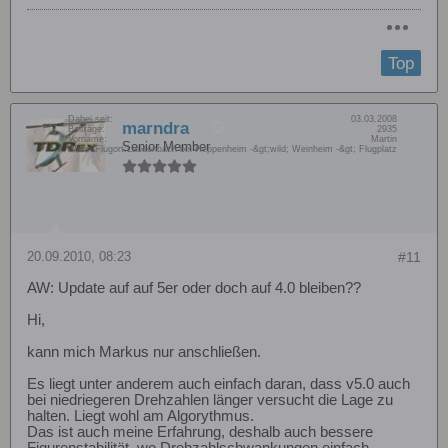
Top
Dabei seit:
03.03.2008
marndra
Beiträge:
2935
Vorname:
Martin
Senior Member
Wohn/Flugort:
Laudenbach bei Heppenheim -&gt;wild; Weinheim -&gt; Flugplatz
20.09.2010, 08:23
#11
AW: Update auf auf 5er oder doch auf 4.0 bleiben??
Hi,
kann mich Markus nur anschließen.
Es liegt unter anderem auch einfach daran, dass v5.0 auch
bei niedriegeren Drehzahlen länger versucht die Lage zu
halten. Liegt wohl am Algorythmus.
Das ist auch meine Erfahrung, deshalb auch bessere