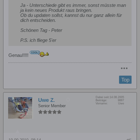
Ja - Unterschiede gibt es immer, sonst müsste man
ja kein neues Produkt raus bringen.
Ob du updaten sollst, kannst du nur ganz allein für
dich entscheiden.
Schönen Tag - Peter
P.S. ich fliege 5'er
Genau!!!!!
Top
Dabei seit:
14.08.2005
Uwe Z.
Beiträge:
9887
Vorname:
Uwe
Senior Member