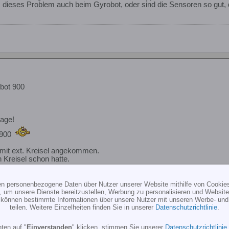
es dieses Problem auch beim Gyrobot, oder sind die Sensoren so gut, 
bot 900
rage!
t900
mit ext. Kreisel angekommen.
n Kreisel schon hatte.
soren, aber ist halt auch teurer.
ten personenbezogene Daten über Nutzer unserer Website mithilfe von Cookie
as ganze haben?
, um unsere Dienste bereitzustellen, Werbung zu personalisieren und Websitea
r können bestimmte Informationen über unsere Nutzer mit unseren Werbe- und
 einen neuen HC geben, der in Sachen Sensoren und eingebauten Heckk
teilen. Weitere Einzelheiten finden Sie in unserer
Datenschutzrichtlinie
.
 willst?
ten auf "
Einverstanden
" klicken, stimmen Sie unserer
Datenschutzrichtlinie