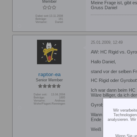
Member
Meine Frage ist, gibt 
Gruss Daniel
Dabei seit:
13.11.2008
Beiträge:
161
Vorname:
Daniel
25.01.2009, 12:49
AW: HC Rigid vs. Gyro
Hallo Daniel,
stand vor der selben F
raptor-ea
Senior Member
HC Rigid oder Gyrobo
Ich war dann beim HC 
Wäre billiger, da ich de
Dabei seit:
13.04.2004
Beiträge:
1895
Vorname:
Andreas
Wohn/Flugort:
Renningen
Gyrobot hat bessere Sen
Wir verarbei
Wann willst Du denn d
Technologien
analysieren. Wi
Ende 3.Quartal soll es
Weiß net, ob Du warten
Wenn Sie un