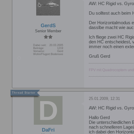
AW: HC Rigid vs. Gyro
Du solltest auch beim 
Der Horizontalmodus e
GerdS
dasslbe macht wie auc
Senior Member
Ich fliege zwei HC Rigi
den HC entscheidest, v
Dabei seit:
20.03.2005
immer noch einen exte
Beiträge:
1219
Vorname:
Gerd
Wohn/Flugort:
Bodensee
Gruß Gerd
FPV mit Quadrocoptern und
25.01.2009, 12:31
AW: HC Rigid vs. Gyro
Hallo Gerd
Die unterschiedlichen 
nach schnelleren Lageä
DaFri
ich dabei den Horizont