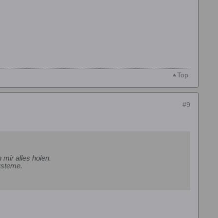
Top
#9
mir alles holen.
ysteme.