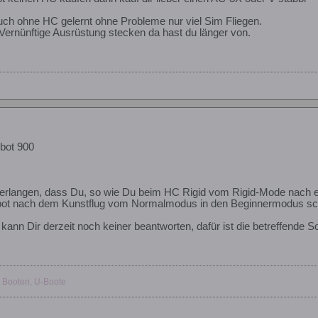
uch ohne HC gelernt ohne Probleme nur viel Sim Fliegen.
Vernünftige Ausrüstung stecken da hast du länger von.
bot 900
verlangen, dass Du, so wie Du beim HC Rigid vom Rigid-Mode nach e
obot nach dem Kunstflug vom Normalmodus in den Beginnermodus scha
kann Dir derzeit noch keiner beantworten, dafür ist die betreffende S
 Booten, U-Boote