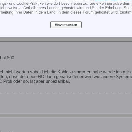
ungs- und Cookie-Praktiken wie dort beschrieben zu. Sie erkennen außerdem 
evorzugt
cherweise außerhalb Ihres Landes gehostet wird und Sie der Erhebung, Spe
rbeitung Ihrer Daten in dem Land, in dem dieses Forum gehostet wird, zusti
i) jetzt Elektro;450er Airwolf; 600er-Bell412;700er-JetRanger
Einverstanden
bot 900
ch nicht warten sobald ich die Kohle zusammen habe werde ich mir al
ellen, dass der neue HC dann genauso teuer wird wie andere System
 Profi oder so. Ist aber unbezahlbar.