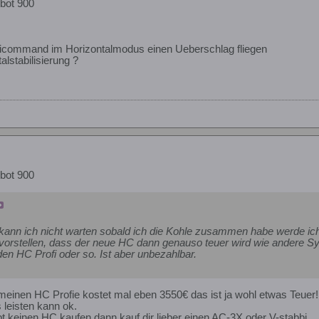
bot 900
icommand im Horizontalmodus einen Ueberschlag fliegen
alstabilisierung ?
bot 900
kann ich nicht warten sobald ich die Kohle zusammen habe werde ich 
vorstellen, dass der neue HC dann genauso teuer wird wie andere S
den HC Profi oder so. Ist aber unbezahlbar.
 meinen HC Profie kostet mal eben 3550€ das ist ja wohl etwas Teuer!
leisten kann ok.
t keinen HC kaufen dann kauf dir lieber einen AC-3X oder V-stabbi