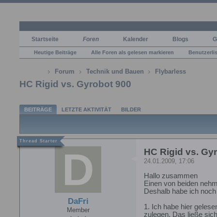
Startseite
Foren
Kalender
Blogs
G
Heutige Beiträge
Alle Foren als gelesen markieren
Benutzerli
Forum
Technik und Bauen
Flybarless
HC Rigid vs. Gyrobot 900
BEITRÄGE
LETZTE AKTIVITÄT
BILDER
HC Rigid vs. Gy
24.01.2009, 17:06
Hallo zusammen
Einen von beiden nehm
Deshalb habe ich noch 
DaFri
1. Ich habe hier geles
Member
zulegen. Das ließe sich