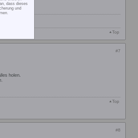
an, dass dieses
icherung und
mmen.
Top
#7
les holen.
e.
Top
#8