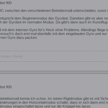
bot 900
HC zwischen den verschiedenen Betriebsmodi unterscheiden, sonst v
ntspricht dem Beginnermodus des Gyrobot. Daneben gibt es aber no
h der Gyrobot im normalen Modus. Da gibt's dann auch im Kunstflug
d mit dem internen Gyro für's Heck ohne Probleme. Allerdings fliege i
ersuch's doch erst mal ebenfalls mit dem eingebauten Gyro und nur w
rnen Gyro dazu packen.
 Booten, U-Boote
bot 900
Betriebsmodi kenne ich schon. Im reinen Rigidmodus gibt es mit Sic
nderungen in den Horizontalmodus schalte, dass er sich dann erst n
almodus eingeschaltet lasse und nur die Knüppel los lasse.