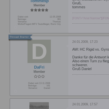
Tommesp
Gruß,
Member
tommes
Dabei seit:
12.05.2008
[FONT="Arial Narrow"][/FON
Beiträge:
361
Vorname:
Thomas
Wohn/Flugort:
MFV Teutoflieger, Rock City
24.01.2009, 17:23
AW: HC Rigid vs. Gyro
Danke für die Antwort
Also einen Turn zu flie
schwerer.
DaFri
Gruß Daniel
Member
Dabei seit:
13.11.2008
Beiträge:
161
Vorname:
Daniel
24.01.2009, 17:57