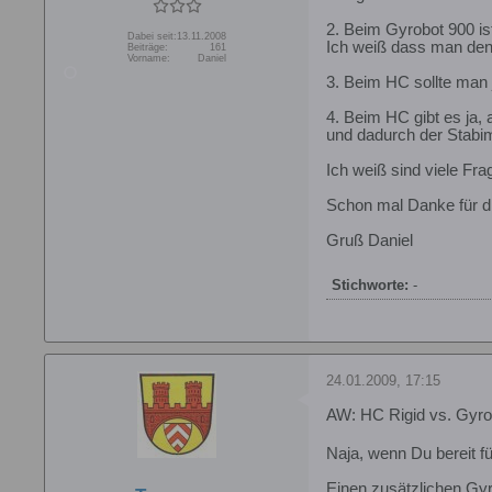
2. Beim Gyrobot 900 is
Dabei seit:
13.11.2008
Ich weiß dass man den 
Beiträge:
161
Vorname:
Daniel
3. Beim HC sollte man 
4. Beim HC gibt es ja,
und dadurch der Stabim
Ich weiß sind viele Fr
Schon mal Danke für di
Gruß Daniel
Stichworte:
-
24.01.2009, 17:15
AW: HC Rigid vs. Gyro
Naja, wenn Du bereit fü
Einen zusätzlichen Gyr