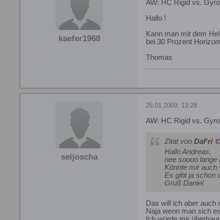
AW: HC Rigid vs. Gyro
Hallo !
Kann man mit dem Hel
kaefer1968
bei 30 Prozent Horizont
Thomas
25.01.2009, 13:28
AW: HC Rigid vs. Gyro
Zitat von
DaFri
Hallo Andreas,
seijoscha
nee soooo lange 
Könnte mir auch 
Es gibt ja schon 
Gruß Daniel
Das will ich aber auch
Naja wenn man sich es 
Ich würde mir überhaup