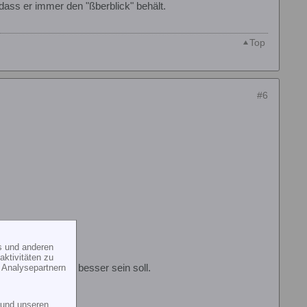
dass er immer den "ßberblick" behält.
Top
#6
s und anderen
ktivitäten zu
 Analysepartnern
reisel deutlich besser sein soll.
und unseren