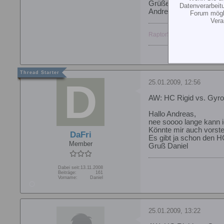
Grüße
Datenverarbeit
Andreas, der den HC b
Forum mögli
Vera
Raptor50V2 (mein erster Hel
25.01.2009, 12:56
AW: HC Rigid vs. Gyro
Hallo Andreas,
nee soooo lange kann i
Könnte mir auch vorst
DaFri
Es gibt ja schon den HC
Member
Gruß Daniel
Dabei seit:
13.11.2008
Beiträge:
161
Vorname:
Daniel
25.01.2009, 13:22