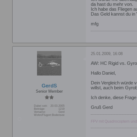
da hast du mehr von.
Ich habe das Fliegen a
Das Geld kannst du in 
mfg
25.01.2009, 16:08
AW: HC Rigid vs. Gyro
Hallo Daniel,
Dein Vergleich würde 
GerdS
willst, auch beim Gyr
Senior Member
Ich denke, diese Frage 
Dabei seit:
20.03.2005
Gruß Gerd
Beiträge:
1219
Vorname:
Gerd
Wohn/Flugort:
Bodensee
FPV mit Quadrocoptern und