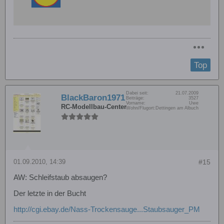
Top
Dabei seit:
21.07.2009
BlackBaron1971
Beiträge:
3527
Vorname:
Uwe
RC-Modellbau-Center
Wohn/Flugort:
Dettingen am Albuch
01.09.2010, 14:39
#15
AW: Schleifstaub absaugen?
Der letzte in der Bucht
http://cgi.ebay.de/Nass-Trockensauge...Staubsauger_PM