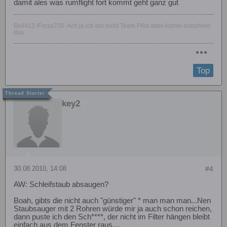
damit ales was rumflight fort kommt geht ganz gut
Bell412 /Forza700. Ach ja ich bin nicht Team Pilot aber Admin entschied
das
Top
key2
30.08.2010, 14:08
#4
AW: Schleifstaub absaugen?
Boah, gibts die nicht auch "günstiger" * man man man...Nen
Staubsauger mit 2 Rohren würde mir ja auch schon reichen,
dann puste ich den Sch****, der nicht im Filter hängen bleibt
einfach aus dem Fenster raus....