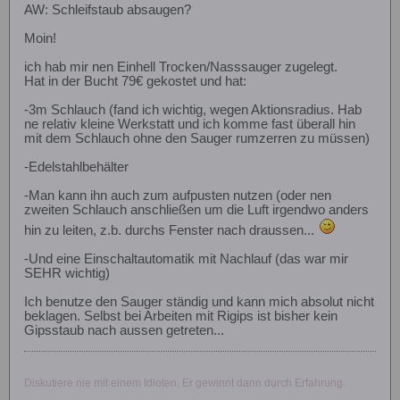
AW: Schleifstaub absaugen?
Moin!
ich hab mir nen Einhell Trocken/Nasssauger zugelegt.
Hat in der Bucht 79€ gekostet und hat:
-3m Schlauch (fand ich wichtig, wegen Aktionsradius. Hab
ne relativ kleine Werkstatt und ich komme fast überall hin
mit dem Schlauch ohne den Sauger rumzerren zu müssen)
-Edelstahlbehälter
-Man kann ihn auch zum aufpusten nutzen (oder nen
zweiten Schlauch anschließen um die Luft irgendwo anders
hin zu leiten, z.b. durchs Fenster nach draussen...
-Und eine Einschaltautomatik mit Nachlauf (das war mir
SEHR wichtig)
Ich benutze den Sauger ständig und kann mich absolut nicht
beklagen. Selbst bei Arbeiten mit Rigips ist bisher kein
Gipsstaub nach aussen getreten...
Diskutiere nie mit einem Idioten. Er gewinnt dann durch Erfahrung.