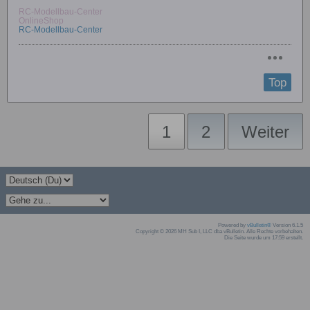
RC-Modellbau-Center
OnlineShop
RC-Modellbau-Center
Top
1
2
Weiter
Powered by
vBulletin®
Version 6.1.5
Copyright © 2026 MH Sub I, LLC dba vBulletin. Alle Rechte vorbehalten.
Die Seite wurde um 17:59 erstellt.