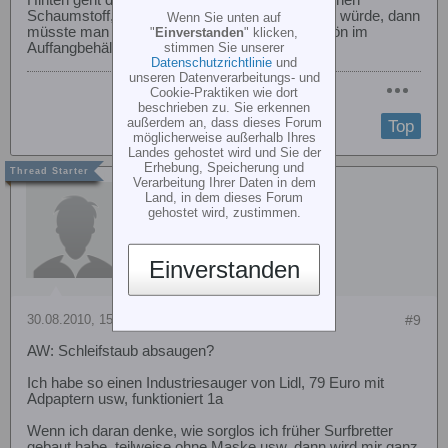
Hinten geht die Luft auch nochmal durch nen feinen
Schaumstoff, wenn wirklich was durchkommen würde, dann
Wenn Sie unten auf
müsste man es da sehen. Bleibt aber alles schön im
"
Einverstanden
" klicken,
stimmen Sie unserer
Auffangbehälter.
Datenschutzrichtlinie
und
unseren Datenverarbeitungs- und
Cookie-Praktiken wie dort
beschrieben zu. Sie erkennen
außerdem an, dass dieses Forum
Top
möglicherweise außerhalb Ihres
Landes gehostet wird und Sie der
Erhebung, Speicherung und
Verarbeitung Ihrer Daten in dem
kingoftf
Land, in dem dieses Forum
gehostet wird, zustimmen.
Einverstanden
30.08.2010, 15:15
#9
AW: Schleifstaub absaugen?
Ich habe so einen Industriesauger von Lidl, 79 Euro mit
Adpaptern usw, funktioniert 1a
Wenn ich daran denke, wie sorglos ich früher Surfbretter
gebaut habe, teilweise ohne Maske usw. dann wird mir ganz