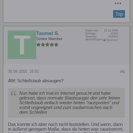
Top
Dabei seit:
31.12.2008
Taumel S.
Beiträge:
26320
Vorname:
Helfried
Senior Member
Wohn/Flugort:
�?sterreich
30.08.2010, 15:01
#6
AW: Schleifstaub absaugen?
Nun habe ich mal im Internet gesucht und habe
gelesen, dass normale Staubsauger den sehr feinen
Schleifstaub einfach wieder hinten "rauspusten" und
somit ungeeignet sind zum saubermachen nach
dem Schleifen
Das konnte ich aber noch nicht feststellen. Und wenn, dann
in äußerst geringem Maße, dass da hinten was rauskommt.