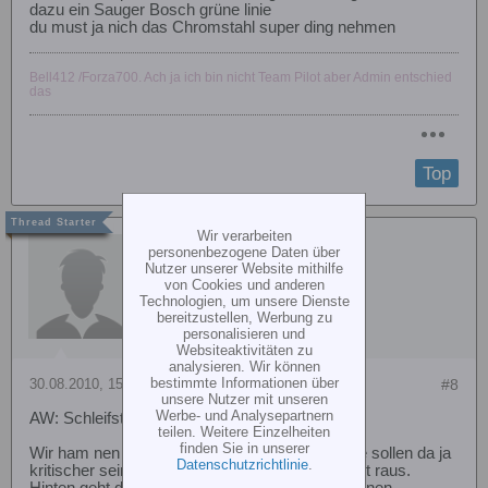
dazu ein Sauger Bosch grüne linie
du must ja nich das Chromstahl super ding nehmen
Bell412 /Forza700. Ach ja ich bin nicht Team Pilot aber Admin entschied
das
Top
Wir verarbeiten
Steffen 2.0
personenbezogene Daten über
Nutzer unserer Website mithilfe
von Cookies und anderen
Technologien, um unsere Dienste
bereitzustellen, Werbung zu
personalisieren und
Websiteaktivitäten zu
analysieren. Wir können
bestimmte Informationen über
30.08.2010, 15:06
#8
unsere Nutzer mit unseren
Werbe- und Analysepartnern
AW: Schleifstaub absaugen?
teilen. Weitere Einzelheiten
finden Sie in unserer
Wir ham nen Dyson (also einer ohne Beutel, die sollen da ja
Datenschutzrichtlinie
.
kritischer sein) und auch da kommt fühlbar nicht raus.