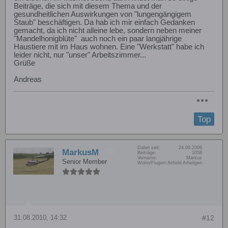
Beiträge, die sich mit diesem Thema und der
gesundheitlichen Auswirkungen von "lungengängigem
Staub" beschäftigen. Da hab ich mir einfach Gedanken
gemacht, da ich nicht alleine lebe, sondern neben meiner
"Mandelhonigblüte"
auch noch ein paar langjährige
Haustiere mit im Haus wohnen. Eine "Werkstatt" habe ich
leider nicht, nur "unser" Arbeitszimmer...
Grüße
Andreas
Top
Dabei seit:
24.09.2006
MarkusM
Beiträge:
1058
Vorname:
Markus
Senior Member
Wohn/Flugort:
Airfield Arheilgen
31.08.2010, 14:32
#12