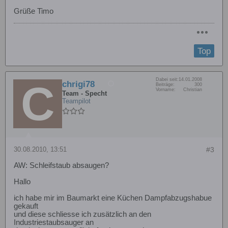
Grüße Timo
Top
Dabei seit:
14.01.2008
chrigi78
Beiträge:
300
Vorname:
Christian
Team - Specht
Teampilot
30.08.2010, 13:51
#3
AW: Schleifstaub absaugen?
Hallo
ich habe mir im Baumarkt eine Küchen Dampfabzugshabue
gekauft
und diese schliesse ich zusätzlich an den
Industriestaubsauger an