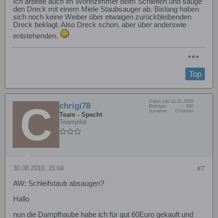
Ich arbeite auch im Wohnzimmer beim Schleifen und sauge
den Dreck mit einem Miele Staubsauger ab. Bislang haben
sich noch keine Weiber über etwaigen zurückbleibenden
Dreck beklagt. Also Dreck schon, aber über anderswie
entstehenden.
Top
Dabei seit:
14.01.2008
chrigi78
Beiträge:
300
Vorname:
Christian
Team - Specht
Teampilot
30.08.2010, 15:04
#7
AW: Schleifstaub absaugen?
Hallo
nun die Dampfhaube habe ich für gut 60Euro gekauft und