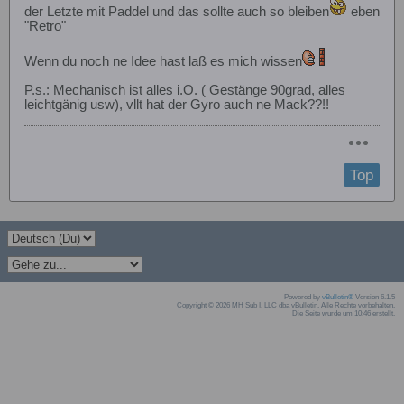
der Letzte mit Paddel und das sollte auch so bleiben
eben
"Retro"
Wenn du noch ne Idee hast laß es mich wissen
P.s.: Mechanisch ist alles i.O. ( Gestänge 90grad, alles
leichtgänig usw), vllt hat der Gyro auch ne Mack??!!
Top
Powered by
vBulletin®
Version 6.1.5
Copyright © 2026 MH Sub I, LLC dba vBulletin. Alle Rechte vorbehalten.
Die Seite wurde um 10:46 erstellt.