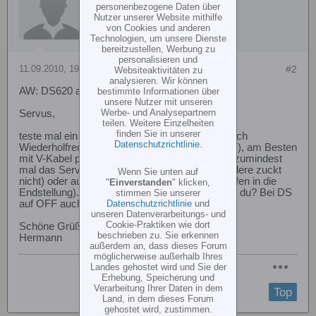
personenbezogene Daten über
Nutzer unserer Website mithilfe
von Cookies und anderen
Technologien, um unsere Dienste
bereitzustellen, Werbung zu
personalisieren und
11.09.2010, 19:52
#2
Websiteaktivitäten zu
analysieren. Wir können
AW: DS620 am Gyro 401
bestimmte Informationen über
unsere Nutzer mit unseren
Werbe- und Analysepartnern
Servus,
teilen. Weitere Einzelheiten
finden Sie in unserer
teste mal ein anderes Servo (falls du dir bezüglich
Datenschutzrichtlinie
.
Wiederholfrequenz unsicher bist -> DS auf OFF), am Besten
mit V-Kabel parallel zum DS620. So kannst du zumindest
mal das Servo als ßbeltäter bestätigen (das andere zuckt
Wenn Sie unten auf
nicht) oder ausschließen (beide zucken und laufen in die
"
Einverstanden
" klicken,
Endstellung). Welchen Sender/Empfänger nutzt du? Bei DS
stimmen Sie unserer
Datenschutzrichtlinie
und
auf OFF auch der gleiche Effekt?
unseren Datenverarbeitungs- und
Cookie-Praktiken wie dort
Schöne Grüße,
beschrieben zu. Sie erkennen
Hermann
außerdem an, dass dieses Forum
möglicherweise außerhalb Ihres
Landes gehostet wird und Sie der
Erhebung, Speicherung und
Verarbeitung Ihrer Daten in dem
Top
Land, in dem dieses Forum
gehostet wird, zustimmen.