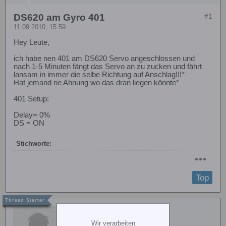
DS620 am Gyro 401
#1
11.09.2010, 15:59
Hey Leute,
ich habe nen 401 am DS620 Servo angeschlossen und
nach 1-5 Minuten fängt das Servo an zu zucken und fährt
lansam in immer die selbe Richtung auf Anschlag!!!*
Hat jemand ne Ahnung wo das dran liegen könnte*
401 Setup:
Delay= 0%
DS = ON
Stichworte:
-
Top
Hermann Schellenhuber
Wir verarbeiten