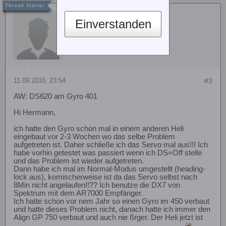
dadon2005
Einverstanden
11.09.2010, 23:54
#3
AW: DS620 am Gyro 401
Hi Hermann,
ich hatte den Gyro schon mal in einem anderen Heli
eingebaut vor 2-3 Wochen wo das selbe Problem
aufgetreten ist. Daher schließe ich das Servo mal aus!!! Ich
habe vorhin getestet was passiert wenn ich DS=Off stelle
und das Problem ist wieder aufgetreten.
Dann habe ich mal im Normal-Modus umgestellt (heading-
lock aus), komischerweise ist da das Servo selbst nach
8Min nicht angelaufen!!?? Ich benutze die DX7 von
Spektrum mit dem AR7000 Empfänger.
Ich hatte schon vor nem Jahr so einen Gyro im 450 verbaut
und hatte dieses Problem nicht, danach hatte ich immer den
Align GP 750 verbaut und auch nie ßrger. Der Heli jetzt ist