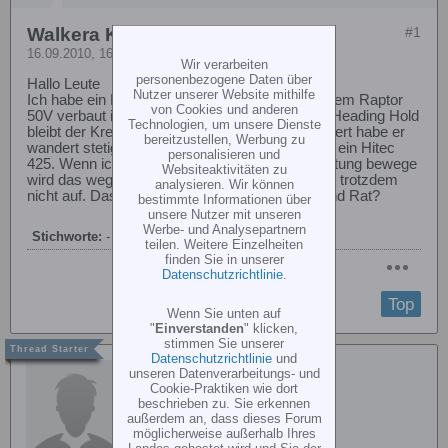
Walkera Kreisel wandert
#1
16.09.2010, 16:37
Wir verarbeiten
personenbezogene Daten über
Hallo Leute
Nutzer unserer Website mithilfe
Ich habe ein Problem mit dem Kreisel der in einem Raptor
von Cookies und anderen
50V verbaut ist. Steuerung ist eine MC 22. Bei Heading Hold
Technologien, um unsere Dienste
bleibt der Kreisel nicht dort wo ich ihn hingesteuert habe er
bereitzustellen, Werbung zu
wandert stetig in die gleiche Richtung. Servo ist ein Hitec
personalisieren und
425. Wenn ich die Trimmung in die andere Richtung bewege
Websiteaktivitäten zu
wird das wegdrehen etwas langsamer aber hört trotzdem
analysieren. Wir können
nicht auf. Das alles ohne Motorlauf. Weis jemand Rat?
bestimmte Informationen über
unsere Nutzer mit unseren
Werbe- und Analysepartnern
Stichworte:
-
teilen. Weitere Einzelheiten
finden Sie in unserer
Datenschutzrichtlinie
.
Top
Wenn Sie unten auf
"
Einverstanden
" klicken,
stimmen Sie unserer
Datenschutzrichtlinie
und
Brandherm
unseren Datenverarbeitungs- und
Cookie-Praktiken wie dort
beschrieben zu. Sie erkennen
außerdem an, dass dieses Forum
möglicherweise außerhalb Ihres
Landes gehostet wird und Sie der