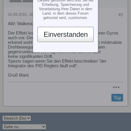
Erhebung, Speicherung und
Verarbeitung Ihrer Daten in dem
Land, in dem dieses Forum
16.09.2010, 16:52
#2
gehostet wird, zustimmen.
AW: Walkera Kreisl wandert
Einverstanden
Der Effekt kommt im HH Modus bei einigen meiner Gyros
auch vor. Der Drehsensor
erkennt wohl (eine tatsächlich nicht vorhandene) minimalste
Drehbewegung in eine Richtung und versucht dann
gegenzusteuern. Im Flug merkt man bei mir aber
keine signifikanten Drift.
Spezis sagen wenn Sie den Effekt beschreiben "der
Integrator des PID Reglers läuft voll".
Gruß Mark
Top