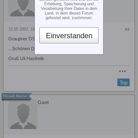
Erhebung, Speicherung und
Verarbeitung Ihrer Daten in dem
Land, in dem dieses Forum
gehostet wird, zustimmen.
15.05.2002, 19:57
#4
Einverstanden
Graupner DS Servos an Futaba PCM
...Schönen Dank für die Infos.
Gruß Uli Haslinde
Top
Gast