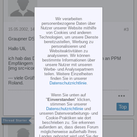
Wir verarbeiten
personenbezogene Daten über
Nutzer unserer Website mithilfe
15.05.2002, 14:02
#3
von Cookies und anderen
Technologien, um unsere Dienste
Graupner DS Servos an Futaba PCM
bereitzustellen, Werbung zu
personalisieren und
Hallo Uli,
Websiteaktivitäten zu
analysieren. Wir können
ich hab das DS361 an einem R148DP und auch an PPM
bestimmte Informationen über
Empfängern betrieben. Keine Probleme.
unsere Nutzer mit unseren
[img src=icon_smile.gif border=0 align=middle]
Werbe- und Analysepartnern
teilen. Weitere Einzelheiten
--- viele Grüße,
finden Sie in unserer
Roland.
Datenschutzrichtlinie
.
Wenn Sie unten auf
"
Einverstanden
" klicken,
stimmen Sie unserer
Top
Datenschutzrichtlinie
und
unseren Datenverarbeitungs- und
Cookie-Praktiken wie dort
beschrieben zu. Sie erkennen
Uli Haslinde
außerdem an, dass dieses Forum
möglicherweise außerhalb Ihres
Landes gehostet wird und Sie der