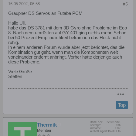
16.05.2002, 06:58
#5
Graupner DS Servos an Futaba PCM
Hallo Uli,
habe das DS 3781 mit dem 3D Gyro ohne Probleme im Eco
8. Nach dem umrüsten auf GY 401 ging nichts mehr. Schon
bei 50 Prozent Empfindlichkeit bekam ich das Heck nicht
ruhig.
In einem anderen Forum wurde aber jetzt berichtet, das die
Kombination gut geht, wenn man die Komponenten weit
voneinander entfernt anbringt. Vorher hatte derjenige auch
diese Probleme.
Viele Grüße
Steffen
Top
Dabei seit:
22.09.2001
Thermik
Beiträge:
166
Vorname:
Olaf
Member
Wohn/Flugort:
15230 Ffo