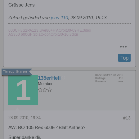
Grüsse Jens
Zuletzt geändert von
jens-110
;
28.09.2010, 19:13
.
600CF,8S2PA123,Jive80+HV,Orbit30-09HE,3digi
AS350 600GF 3blattkopf,Orbit30-10,3digi
Top
Dabei seit:
12.03.2010
135erHeli
Beiträge:
118
Vorname:
Jens
Member
28.09.2010, 19:34
#13
AW: BO 105 Rex 600E 4Blatt Antrieb?
Super danke dir.