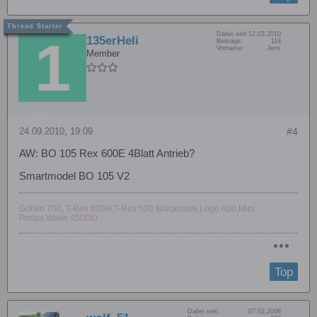
Dabei seit:
12.03.2010
135erHeli
Beiträge:
118
Vorname:
Jens
Member
24.09.2010, 19:09
#4
AW: BO 105 Rex 600E 4Blatt Antrieb?
Smartmodel BO 105 V2
Goblin 700, T-Rex 600N,T-Rex 500 Blackhawk,Logo 400,Mini
Protos,Wave 450DD
Top
Dabei seit:
07.02.2008