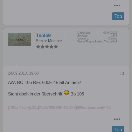
Top
Dabei seit:
07.04.2010
Teal69
Beiträge:
1279
Vorname:
Dennis
Senior Member
Wohn/Flugort:
Berlin / Tempelhof
24.09.2010, 19:08
#3
AW: BO 105 Rex 600E 4Blatt Antrieb?
Steht doch in der ßberschrift
Bo 105
|700xx|480xx|130x|X5|G700l450PRO DFC|690sx|Banshee|V700
Top