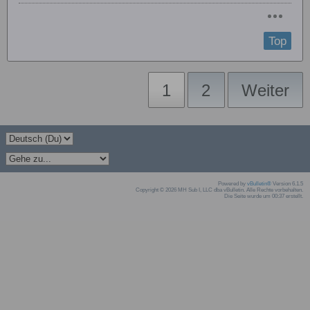
Top
1
2
Weiter
Powered by
vBulletin®
Version 6.1.5
Copyright © 2026 MH Sub I, LLC dba vBulletin. Alle Rechte vorbehalten.
Die Seite wurde um 00:37 erstellt.