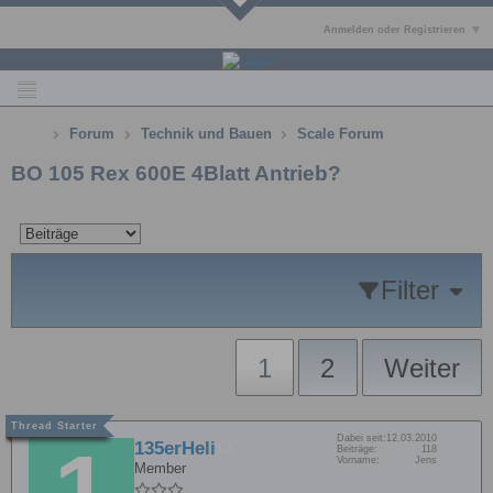
Anmelden oder Registrieren
Forum
Technik und Bauen
Scale Forum
BO 105 Rex 600E 4Blatt Antrieb?
Filter
1
2
Weiter
Dabei seit:
12.03.2010
135erHeli
Beiträge:
118
Vorname:
Jens
Member