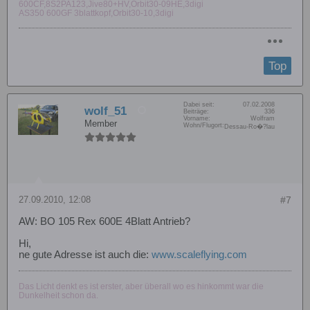
600CF,8S2PA123,Jive80+HV,Orbit30-09HE,3digi
AS350 600GF 3blattkopf,Orbit30-10,3digi
Top
Dabei seit:
07.02.2008
wolf_51
Beiträge:
336
Vorname:
Wolfram
Member
Wohn/Flugort:
Dessau-Ro�?lau
27.09.2010, 12:08
#7
AW: BO 105 Rex 600E 4Blatt Antrieb?
Hi,
ne gute Adresse ist auch die:
www.scaleflying.com
Das Licht denkt es ist erster, aber überall wo es hinkommt war die
Dunkelheit schon da.