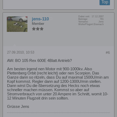
Top
Dabei seit:
17.12.2007
jens-110
Beiträge:
781
Vorname:
Jens
Member
Wohn/Flugort:
Eisenach
27.09.2010, 10:53
#6
AW: BO 105 Rex 600E 4Blatt Antrieb?
Am besten irgend nen Motor mit 900-1000kv. Also
Plettenberg Orbit (recht leicht) oder nen Scorpion. Das
Ganze dann so ritzeln, dass Du auf maximal 1500U/min am
Kopf kommst. Regler dann auf 1200-1300U/min stellen.
Dann wirst Du die ßbersetzung des Hecks noch etwas
schneller machen müssen. Kommst so aber auf
Stromverbrauch von unter 20 Ampere im Schnitt, womit 10-
12 Minuten Flugzeit drin sein sollten.
Grüsse Jens