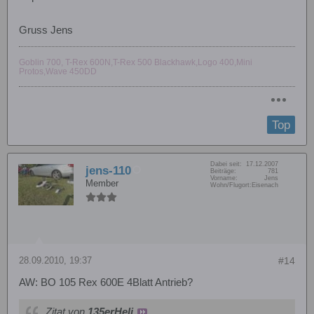
Gruss Jens
Goblin 700, T-Rex 600N,T-Rex 500 Blackhawk,Logo 400,Mini
Protos,Wave 450DD
Top
Dabei seit:
17.12.2007
jens-110
Beiträge:
781
Vorname:
Jens
Member
Wohn/Flugort:
Eisenach
28.09.2010, 19:37
#14
AW: BO 105 Rex 600E 4Blatt Antrieb?
Zitat von
135erHeli