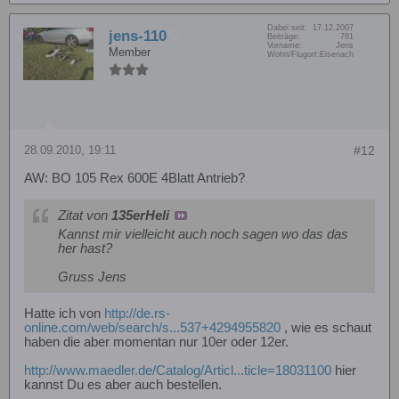
Dabei seit:
17.12.2007
jens-110
Beiträge:
781
Vorname:
Jens
Member
Wohn/Flugort:
Eisenach
28.09.2010, 19:11
#12
AW: BO 105 Rex 600E 4Blatt Antrieb?
Zitat von
135erHeli
Kannst mir vielleicht auch noch sagen wo das das
her hast?
Gruss Jens
Hatte ich von
http://de.rs-
online.com/web/search/s...537+4294955820
, wie es schaut
haben die aber momentan nur 10er oder 12er.
http://www.maedler.de/Catalog/Articl...ticle=18031100
hier
kannst Du es aber auch bestellen.