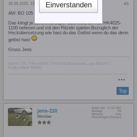
Einverstanden
28.09.2010, 13:16
#9
AW: BO 105 Rex 600E 4Blatt Antrieb?
Das klingt ja schonmal super also werd ich nen HK4025-
1100 nehmen und mit den Ritzeln spielen.Bezüglich der
Heckübersetzung wie hast du das Gelöst wenn du das denn
gelöst hast
Gruss Jens
Goblin 700, T-Rex 600N,T-Rex 500 Blackhawk,Logo 400,Mini
Protos,Wave 450DD
Top
Dabei seit:
17.12.2007
jens-110
Beiträge:
781
Vorname:
Jens
Member
Wohn/Flugort:
Eisenach