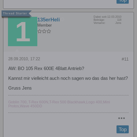
Dabei seit:
12.03.2010
135erHeli
Beiträge:
118
Vorname:
Jens
Member
28.09.2010, 17:22
#11
AW: BO 105 Rex 600E 4Blatt Antrieb?
Kannst mir vielleicht auch noch sagen wo das das her hast?
Gruss Jens
Goblin 700, T-Rex 600N,T-Rex 500 Blackhawk,Logo 400,Mini
Protos,Wave 450DD
Top