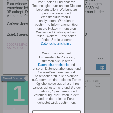
von Cookies und anderen
Blatt wüsste ich da nix. Meine oben gemachten Aussagen
Technologien, um unsere Dienste
entnehme ich meinen Erfahrungen mit meiner AS350 mit
bereitzustellen, Werbung zu
3Blattkopf. Da war viel Ausprobieren dabei. Aber nun ist der
personalisieren und
Antrieb perfekt.
Websiteaktivitäten zu
analysieren. Wir können
Grüsse Jens
bestimmte Informationen über
unsere Nutzer mit unseren
Werbe- und Analysepartnern
Zuletzt geändert von
jens-110
;
27.09.2010, 12:40
.
teilen. Weitere Einzelheiten
finden Sie in unserer
Datenschutzrichtlinie
.
600CF,8S2PA123,Jive80+HV,Orbit30-09HE,3digi
AS350 600GF 3blattkopf,Orbit30-10,3digi
Wenn Sie unten auf
"
Einverstanden
" klicken,
stimmen Sie unserer
Datenschutzrichtlinie
und
Top
unseren Datenverarbeitungs- und
Cookie-Praktiken wie dort
beschrieben zu. Sie erkennen
außerdem an, dass dieses Forum
Dabei seit:
12.03.2010
135erHeli
möglicherweise außerhalb Ihres
Beiträge:
118
Vorname:
Jens
Landes gehostet wird und Sie der
Member
Erhebung, Speicherung und
Verarbeitung Ihrer Daten in dem
Land, in dem dieses Forum
gehostet wird, zustimmen.