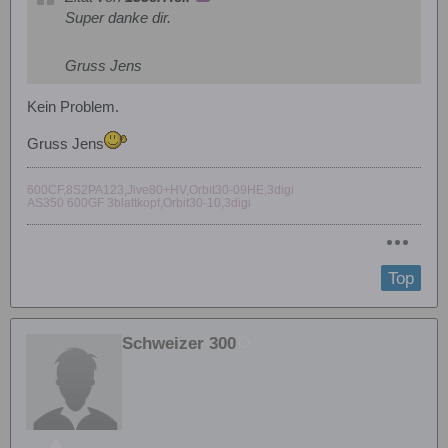
Super danke dir.
Gruss Jens
Kein Problem.
Gruss Jens
600CF,8S2PA123,Jive80+HV,Orbit30-09HE,3digi
AS350 600GF 3blattkopf,Orbit30-10,3digi
Top
Schweizer 300