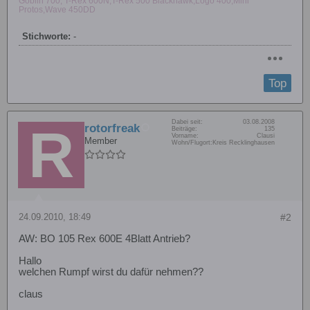
Goblin 700, T-Rex 600N,T-Rex 500 Blackhawk,Logo 400,Mini
Protos,Wave 450DD
Stichworte:
-
Top
Dabei seit:
03.08.2008
rotorfreak
Beiträge:
135
Vorname:
Clausi
Member
Wohn/Flugort:
Kreis Recklinghausen
24.09.2010, 18:49
#2
AW: BO 105 Rex 600E 4Blatt Antrieb?
Hallo
welchen Rumpf wirst du dafür nehmen??
claus