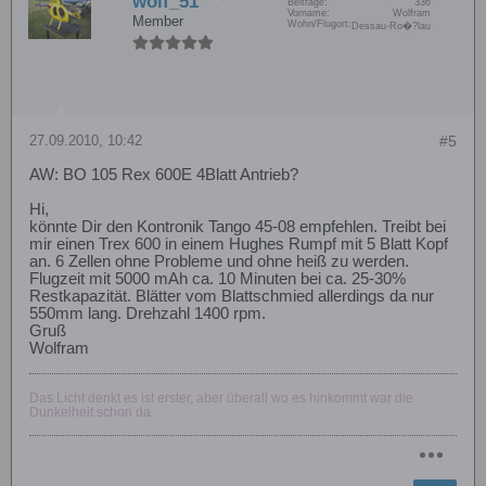
wolf_51
Beiträge:
336
Vorname:
Wolfram
Member
Wohn/Flugort:
Dessau-Ro�?lau
27.09.2010, 10:42
#5
AW: BO 105 Rex 600E 4Blatt Antrieb?
Hi,
könnte Dir den Kontronik Tango 45-08 empfehlen. Treibt bei
mir einen Trex 600 in einem Hughes Rumpf mit 5 Blatt Kopf
an. 6 Zellen ohne Probleme und ohne heiß zu werden.
Flugzeit mit 5000 mAh ca. 10 Minuten bei ca. 25-30%
Restkapazität. Blätter vom Blattschmied allerdings da nur
550mm lang. Drehzahl 1400 rpm.
Gruß
Wolfram
Das Licht denkt es ist erster, aber überall wo es hinkommt war die
Dunkelheit schon da.