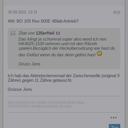
28.09.2010, 13:31
#10
AW: BO 105 Rex 600E 4Blatt Antrieb?
Zitat von
135erHeli
Das klingt ja schonmal super also werd ich nen
HK4025-1100 nehmen und mit den Ritzeln
spielen.Bezüglich der Heckübersetzung wie hast du
das Gelöst wenn du das denn gelöst hast
Gruss Jens
Ich hab das Abtriebsriemenrad der Zwischenwelle (original 9
Zähne) gegen 11 Zähne getauscht.
Grüsse Jens
600CF,8S2PA123,Jive80+HV,Orbit30-09HE,3digi
AS350 600GF 3blattkopf,Orbit30-10,3digi
Top