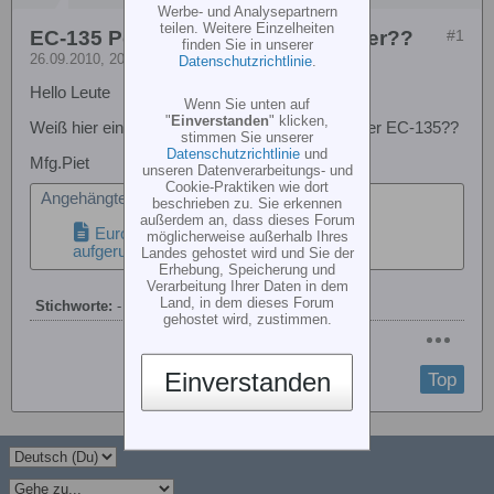
Werbe- und Analysepartnern
teilen. Weitere Einzelheiten
EC-135 Polizei 7 RAL Farb-Nummer??
#1
finden Sie in unserer
26.09.2010, 20:16
Datenschutzrichtlinie
.
Hello Leute
Wenn Sie unten auf
"
Einverstanden
" klicken,
Weiß hier einer zufällig die Ral Nummern von der EC-135??
stimmen Sie unserer
Datenschutzrichtlinie
und
Mfg.Piet
unseren Datenverarbeitungs- und
Cookie-Praktiken wie dort
Angehängte Dateien
beschrieben zu. Sie erkennen
außerdem an, dass dieses Forum
Eurocopter_EC_135.jpg
(59,1 KB, 61x
möglicherweise außerhalb Ihres
aufgerufen)
Landes gehostet wird und Sie der
Erhebung, Speicherung und
Verarbeitung Ihrer Daten in dem
Land, in dem dieses Forum
Stichworte:
-
gehostet wird, zustimmen.
Einverstanden
Top